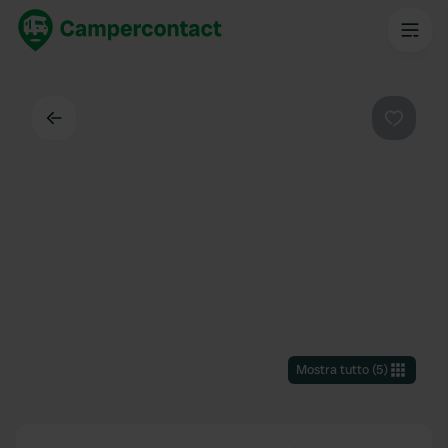
Indietro
Preferi
Mostra tutto
(
5
)