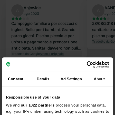
Anjowide
AAN
A
A
ago 2023
ago 2
Campeggio familiare per scozzesi e
28/08/2018 
inglesi. Bello per i bambini. Grande
sanitario e 
parco giochi. Piscina piccola e per
piscina paga
un'ora a pagamento e prenotazione
Tradotto da Go
anticipata. Sanitari davvero non puliti.
Bella posizione, spiaggia molto vicina.
Tradotto da Google
Mostra originale
Consent
Details
Ad Settings
About
Contatto
Responsible use of your data
We and
our 1022 partners
process your personal data,
Posizione
e.g. your IP-number, using technology such as cookies to
Graplin Lodge
Copia