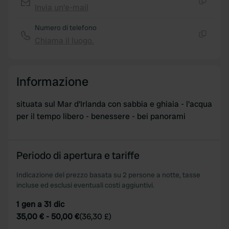
We use cookies to personalise content and ads, to
Invia un'e-mail
Copia
provide social media features and to analyse our traffic.
We also share information about your use of our site with
Numero di telefono
our social media, advertising and analytics partners who
Chiama il luogo.
Copia
may combine it with other information that you’ve
provided to them or that they’ve collected from your use
of their services.
Informazione
situata sul Mar d'Irlanda con sabbia e ghiaia - l'acqua
per il tempo libero - benessere - bei panorami
Periodo di apertura e tariffe
Indicazione del prezzo basata su 2 persone a notte, tasse
incluse ed esclusi eventuali costi aggiuntivi.
1 gen a 31 dic
35,00 €
-
50,00 €
(
36,30 £
)