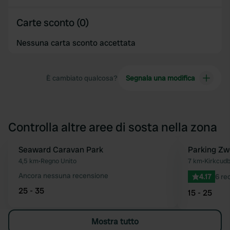
Carte sconto (0)
Nessuna carta sconto accettata
È cambiato qualcosa?
Segnala una modifica
Controlla altre aree di sosta nella zona
Seaward Caravan Park
Parking Zw
Preferito
4,5 km
•
Regno Unito
7 km
•
Kirkcudb
Ancora nessuna recensione
4.17
6 re
25 - 35
15 - 25
Mostra tutto