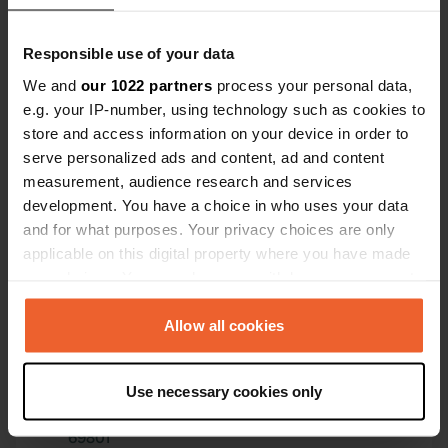
ritorno al p
Sei stato qui?
Poi, prendete
Responsible use of your data
We and
our 1022 partners
process your personal data,
e.g. your IP-number, using technology such as cookies to
store and access information on your device in order to
Contatto
serve personalized ads and content, ad and content
measurement, audience research and services
development. You have a choice in who uses your data
Posizione
and for what purposes. Your privacy choices are only
25862
Copia
applicable on this digital property where you have made
405 02, Hřensko, Repubblica Ceca
your choices. You can change or withdraw your consent
Coordinate
any time from the Cookie Declaration or by clicking on
the Privacy trigger icon.
Allow all cookies
50° 52' 23" N 14° 18' 59" E
Copia
50.87295 14.31641
If you allow, we would also like to:
Copia
Use necessary cookies only
Collect information about your geographical location
Codice sito
which can be accurate to within several meters
69801
Copia