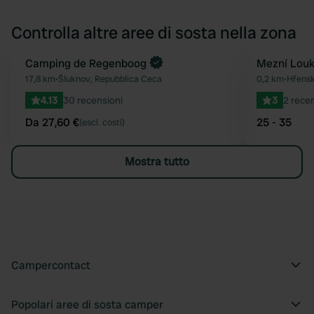
Controlla altre aree di sosta nella zona
Prenota ora
Camping de Regenboog
Mezní Louk
Preferito
17,8 km
•
Šluknov, Repubblica Ceca
0,2 km
•
Hřensk
4.13
30 recensioni
3
2 recen
Da 27,60 €
25 - 35
(escl. costi)
Mostra tutto
Campercontact
Popolari aree di sosta camper