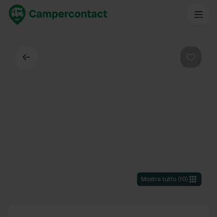
Indietro
Preferi
Mostra tutto
(
10
)