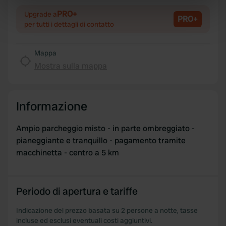
Identify your device by actively scanning it for
specific characteristics (fingerprinting)
PRO+
Upgrade a
PRO+
per tutti i dettagli di contatto
Find out more about how your personal data is processed
and set your preferences in the
details section
.
Mappa
We use cookies to personalise content and ads, to
Mostra sulla mappa
provide social media features and to analyse our traffic.
We also share information about your use of our site with
our social media, advertising and analytics partners who
Informazione
may combine it with other information that you’ve
provided to them or that they’ve collected from your use
Ampio parcheggio misto - in parte ombreggiato -
of their services.
pianeggiante e tranquillo - pagamento tramite
macchinetta - centro a 5 km
Periodo di apertura e tariffe
Indicazione del prezzo basata su 2 persone a notte, tasse
incluse ed esclusi eventuali costi aggiuntivi.