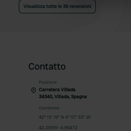
information about your use of
Visualizza tutte le 36 recensioni
other information that you’ve
Contatto
Posizione
Carretera Villada
34340, Villada, Spagna
Coordinate
42° 15' 19" N 4° 57' 53" W
42.25519 -4.96472