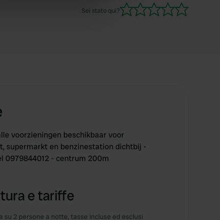
fantastica serata. Gente del posto amichevole a
ers who may combine it with
Sei stato qui?
cui non è dispiaciuto il nostro spagnolo
 services.
stentato, ottima birra e ottimi hamburger.
e
 alle voorzieningen beschikbaar voor
, supermarkt en benzinestation dichtbij -
tel 0979844012 - centrum 200m
tura e tariffe
 su 2 persone a notte, tasse incluse ed esclusi