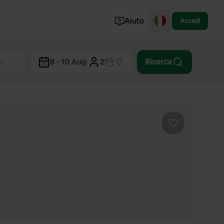
Aiuto
Accedi
Norvegia
8 - 10 Aug
·
2
Ricerca
Portogallo
Danimarca
Croazia
Mostra tutto...
Preferito