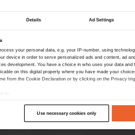
Mostra di più
Details
Ad Settings
censioni
a
ocess your personal data, e.g. your IP-number, using technolog
FlipJet
ur device in order to serve personalized ads and content, ad a
mag 2025
ces development. You have a choice in who uses your data and 
licable on this digital property where you have made your choic
Ottimo posto tranquillo per camper, niente da
e from the Cookie Declaration or by clicking on the Privacy trig
fare. Non abbiamo bisogno di una connessione
elettrica, ma è possibile ottenerla tramite
e to:
monete tramite un numero telefonico. sono
disponibili acqua e scarico.
t your geographical location which can be accurate to within sev
Tradotto da Google
Mostra originale
tively scanning it for specific characteristics (fingerprinting)
Use necessary cookies only
 personal data is processed and set your preferences in the
det
e content and ads, to provide social media features and to analy