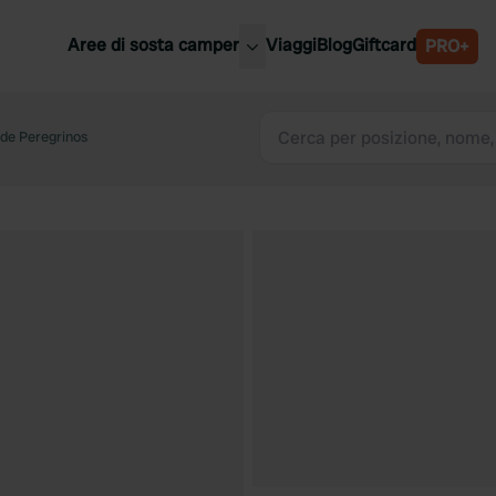
Aree di sosta camper
Viaggi
Blog
Giftcard
PRO+
ori aree di sosta camper
Belgio
 de Peregrinos
Slovenia
a
Austria
a
Svezia
nia
Svizzera
Bassi