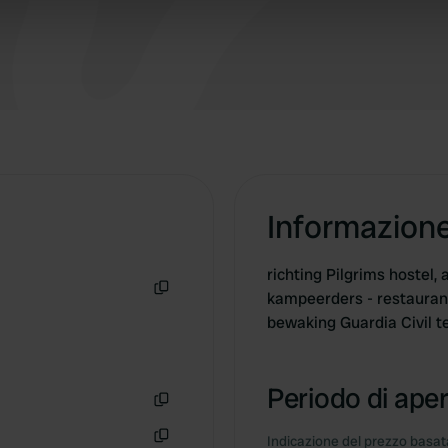
 our site with our social media, advertising and analytics partn
 provided to them or that they’ve collected from your use of their
Informazion
richting Pilgrims hostel,
kampeerders - restaurant
Copia
bewaking Guardia Civil 
Periodo di aper
Copia
Indicazione del prezzo basata