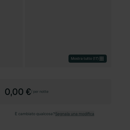
Mostra tutto
(
17
)
0,00 €
/
per notte
È cambiato qualcosa?
Segnala una modifica