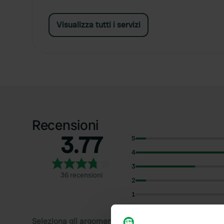
Visualizza tutti i servizi
Recensioni
3.77
5
4
3
36 recensioni
2
1
Seleziona gli argomenti di cui desideri leggere le rec