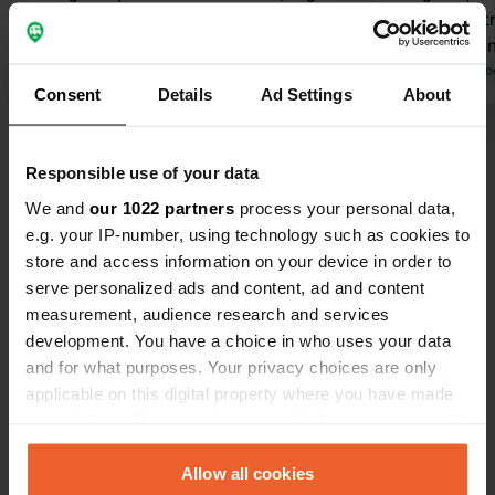
chiude alle 18:00!? In realtà non vale i
effettuato 
soldi spesi, ma non si può pretendere
c'era nessun
che siano tutti belli. Niente da
Tradotto da Google
Mostra originale
nulla era ape
Tradotto da Go
Consent
Details
Ad Settings
About
obiettare, comunque.
non c'era un
la cassetta 
Visualizza tutte le 16 recensioni
prendere l'a
Responsible use of your data
nemmeno la 
ne avevamo b
We and
our 1022 partners
process your personal data,
Sei stato qui?
posto tranqui
e.g. your IP-number, using technology such as cookies to
rumore della
store and access information on your device in order to
serve personalized ads and content, ad and content
measurement, audience research and services
development. You have a choice in who uses your data
and for what purposes. Your privacy choices are only
Contatto
applicable on this digital property where you have made
your choices. You can change or withdraw your consent
Posizione
any time from the Cookie Declaration or by clicking on
senorenvägen 1, säby gård
Copia
the Privacy trigger icon.
Allow all cookies
373 02, Karlskrona, Svezia