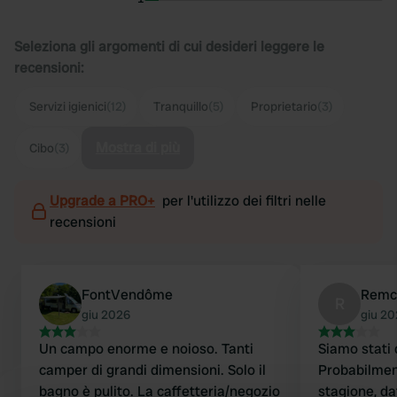
Seleziona gli argomenti di cui desideri leggere le
recensioni:
Servizi igienici
(12)
Tranquillo
(5)
Proprietario
(3)
Mostra di più
Cibo
(3)
Upgrade a PRO+
per l'utilizzo dei filtri nelle
recensioni
FontVendôme
Remc
R
giu 2026
giu 2
Un campo enorme e noioso. Tanti
Siamo stati 
camper di grandi dimensioni. Solo il
Probabilmen
bagno è pulito. La caffetteria/negozio
stagione, da