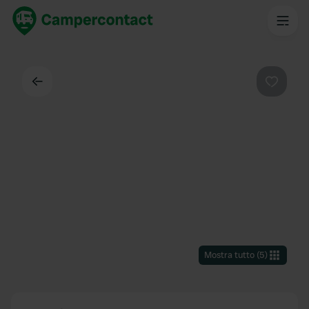
Indietro
Preferi
Mostra tutto
(
5
)