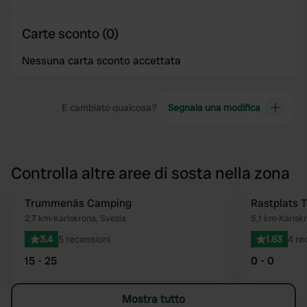
Carte sconto (0)
Nessuna carta sconto accettata
È cambiato qualcosa?
Segnala una modifica
Controlla altre aree di sosta nella zona
Trummenäs Camping
Rastplats T
Preferito
2,7 km
•
Karlskrona, Svezia
5,1 km
•
Karlskr
3.4
5 recensioni
1.63
4 re
15 - 25
0 - 0
Mostra tutto