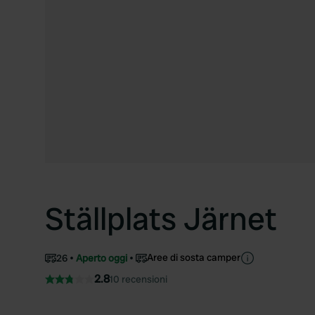
Ställplats Järnet
Aree di sosta camper
26
Aperto oggi
2.8
10 recensioni