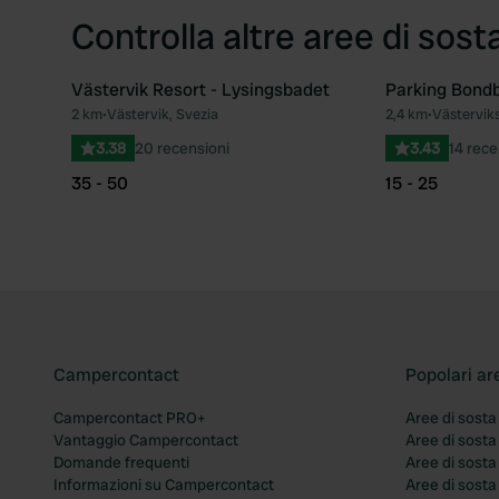
Controlla altre aree di sost
Västervik Resort - Lysingsbadet
Parking Bond
2 km
•
Västervik, Svezia
2,4 km
•
Västervik
Preferito
3.38
20 recensioni
3.43
14 rece
35 - 50
15 - 25
Campercontact
Popolari ar
Campercontact PRO+
Aree di sosta
Vantaggio Campercontact
Aree di sosta
Domande frequenti
Aree di sost
Informazioni su Campercontact
Aree di sost