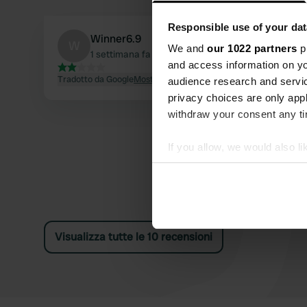
Responsible use of your dat
Winner6.9
W
We and
our 1022 partners
pr
1 settimana fa
and access information on yo
Tradotto da Google
Mostra originale
audience research and servi
privacy choices are only app
withdraw your consent any tim
If you allow, we would also lik
Collect information abou
Identify your device by ac
Find out more about how your
We use cookies to personalis
Visualizza tutte le 10 recensioni
information about your use of
other information that you’ve