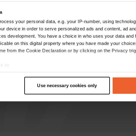
a
Dethleffs--Trend-2016
D
ocess your personal data, e.g. your IP-number, using technolog
lug 2026
ur device in order to serve personalized ads and content, ad a
8-9 luglio 2026 Un campeggio un po' squallido
ces development. You have a choice in who uses your data and 
ma funzionale, molto economico a 120 SEK,
licable on this digital property where you have made your choic
pagamento facile tramite codice QR a ogni
e from the Cookie Declaration or by clicking on the Privacy trig
piazzola, che visualizza immediatamente il
numero della piazzola, vicino alla città, con
e to:
acqua e scarico disponibili, facilmente
leggi di più
t your geographical location which can be accurate to within sev
accessibile, piazzole sufficienti, non avevamo
Tradotto da Google
Mostra originale
tively scanning it for specific characteristics (fingerprinting)
Use necessary cookies only
prenotato...
 personal data is processed and set your preferences in the
det
e content and ads, to provide social media features and to analy
 our site with our social media, advertising and analytics partn
 provided to them or that they’ve collected from your use of their