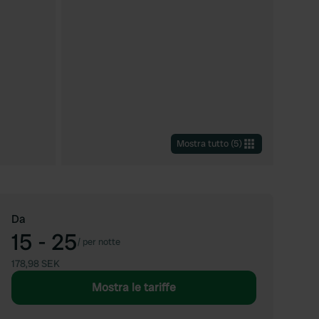
Mostra tutto
(
5
)
Da
15 - 25
/
per notte
178,98 SEK
Mostra le tariffe