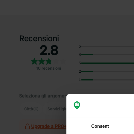
Recensioni
2.8
5
4
3
10 recensioni
2
1
Seleziona gli argomenti di cui desideri leggere le rec
Città
(6)
Servizi igienici
(3)
Marina
(2)
Upgrade a PRO+
per l'utilizzo dei filtri nelle re
Consent