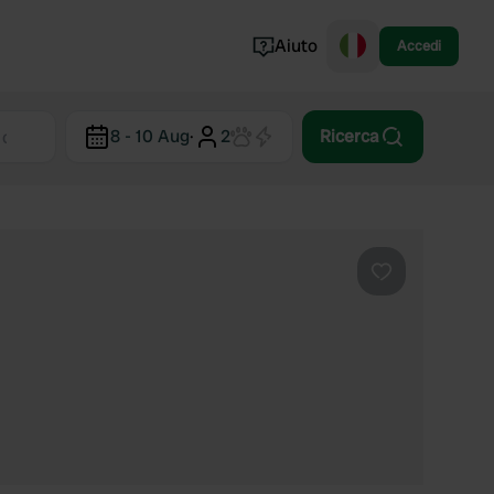
Aiuto
Accedi
Norvegia
8 - 10 Aug
·
2
Ricerca
Portogallo
Danimarca
Croazia
Mostra tutto...
Preferito