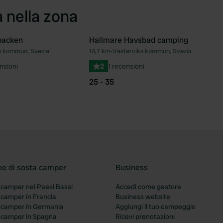
a nella zona
backen
Hallmare Havsbad camping
s kommun, Svezia
14,7 km
•
Västerviks kommun, Svezia
Preferito
Pre
nsioni
2
1 recensioni
25 - 35
ee di sosta camper
Business
 camper nei Paesi Bassi
Accedi come gestore
 camper in Francia
Business website
a camper in Germania
Aggiungi il tuo campeggio
a camper in Spagna
Ricevi prenotazioni