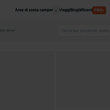
Aree di sosta camper
Viaggi
Blog
Giftcard
PRO+
ori aree di sosta camper
Belgio
lats Järnet
Slovenia
a
Austria
a
Svezia
nia
Svizzera
Bassi