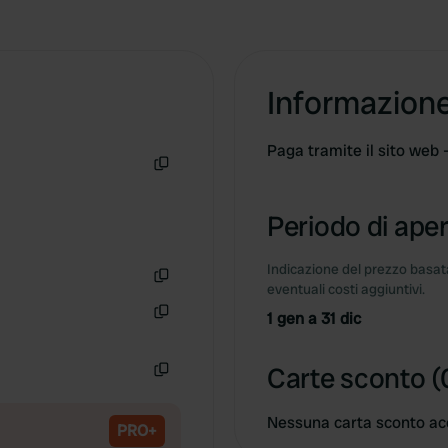
Informazion
Paga tramite il sito web 
Copia
Periodo di aper
Indicazione del prezzo basata
eventuali costi aggiuntivi.
Copia
1 gen a 31 dic
Copia
Carte sconto (
Copia
Nessuna carta sconto ac
PRO+