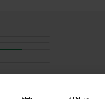
ensioni:
Details
Ad Settings
censioni