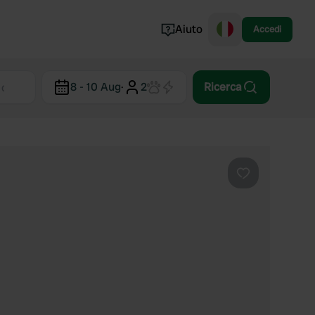
Aiuto
Accedi
Norvegia
8 - 10 Aug
·
2
Ricerca
Portogallo
Danimarca
Croazia
Mostra tutto...
Preferito