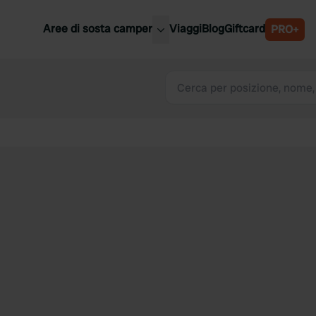
Aree di sosta camper
Viaggi
Blog
Giftcard
PRO+
ori aree di sosta camper
Belgio
Slovenia
a
Austria
a
Svezia
nia
Svizzera
Bassi