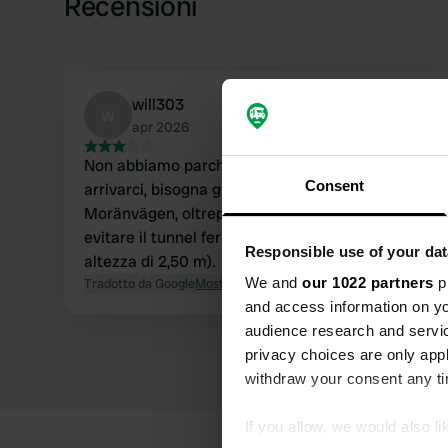
Recensioni
will303
w
apr 2026
Non abbiamo parcheggiato qui, ma... per
Consent
arrivarci, bisogna guidare attraverso Norra
Moränvägen, oltrepassando la stazione, per
evitare il tunnel ferroviario basso (limite di
Responsible use of your dat
altezza di 2,50 m).
We and
our 1022 partners
pr
Tradotto da Google
Mostra originale
and access information on yo
audience research and servi
privacy choices are only app
withdraw your consent any tim
If you allow, we would also lik