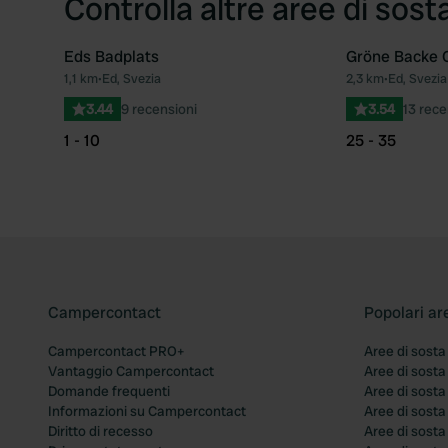
Controlla altre aree di sost
Eds Badplats
Gröne Backe 
1,1 km
•
Ed, Svezia
2,3 km
•
Ed, Svezia
Preferito
3.44
9 recensioni
3.54
13 rece
1 - 10
25 - 35
Campercontact
Popolari ar
Campercontact PRO+
Aree di sosta
Vantaggio Campercontact
Aree di sosta
Domande frequenti
Aree di sost
Informazioni su Campercontact
Aree di sost
Diritto di recesso
Aree di sosta