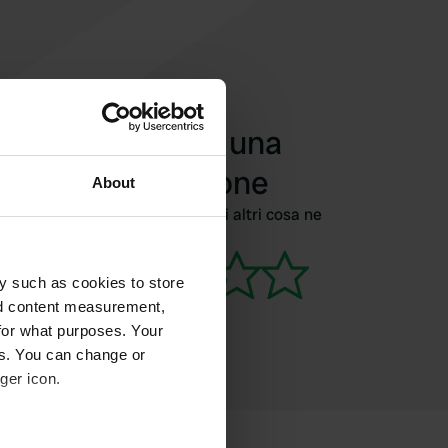
Aggiungi una
recensione
About
Siete stati qui? Dite agli altri cosa ne
pensate.
y such as cookies to store
nd content measurement,
for what purposes. Your
es. You can change or
ger icon.