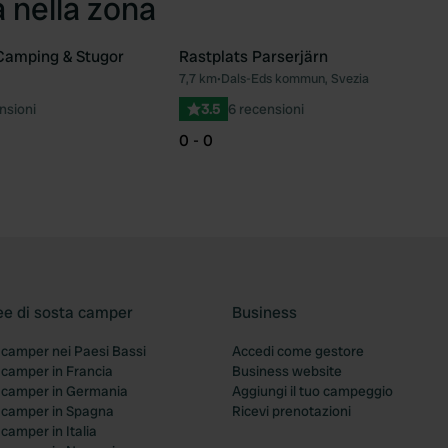
a nella zona
Camping & Stugor
Rastplats Parserjärn
7,7 km
•
Dals-Eds kommun, Svezia
Preferito
Pre
nsioni
3.5
6 recensioni
0 - 0
ee di sosta camper
Business
 camper nei Paesi Bassi
Accedi come gestore
 camper in Francia
Business website
a camper in Germania
Aggiungi il tuo campeggio
a camper in Spagna
Ricevi prenotazioni
 camper in Italia