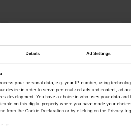
Jons
set 2025
Non potevamo arrivarci da Ed a causa del
Details
Ad Settings
viadotto alto 2,5 metri. Un camper non ci passa
sotto. Quindi siamo tornati a Ed Badplats.
Tradotto da Google
Mostra originale
a
ocess your personal data, e.g. your IP-number, using technolog
ur device in order to serve personalized ads and content, ad a
ces development. You have a choice in who uses your data and 
licable on this digital property where you have made your choic
e from the Cookie Declaration or by clicking on the Privacy trig
e to: