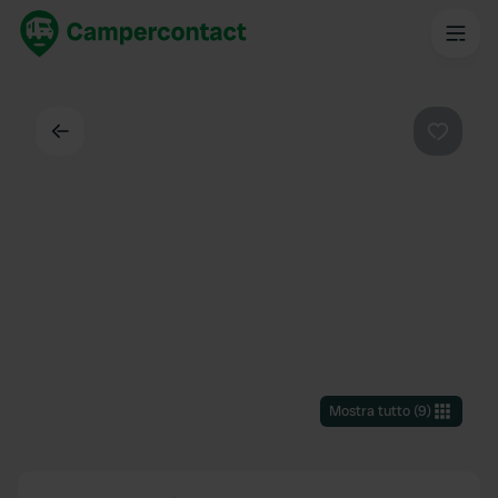
Indietro
Preferi
Mostra tutto
(
9
)