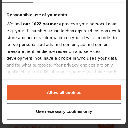
Responsible use of your data
We and
our 1022 partners
process your personal data,
Contatto
e.g. your IP-number, using technology such as cookies to
store and access information on your device in order to
serve personalized ads and content, ad and content
Posizione
measurement, audience research and services
Hamnbergsvägen 47
Copia
development. You have a choice in who uses your data
475 51, Öckerö kommun, Svezia
and for what purposes. Your privacy choices are only
Coordinate
applicable on this digital property where you have made
your choices. You can change or withdraw your consent
57° 45' 1" N 11° 39' 20" E
any time from the Cookie Declaration or by clicking on
Copia
57.75025347 11.6556702
the Privacy trigger icon.
Allow all cookies
Copia
Codice sito
If you allow, we would also like to:
47100
Use necessary cookies only
Copia
Collect information about your geographical location
which can be accurate to within several meters
PRO+
Upgrade a
PRO+
per tutti i dettagli di contatto
Identify your device by actively scanning it for