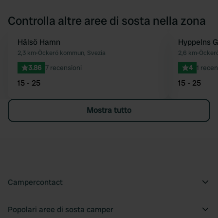
Controlla altre aree di sosta nella zona
Hälsö Hamn
Hyppelns 
Preferito
2,3 km
•
Öckerö kommun, Svezia
2,6 km
•
Öcker
3.86
7 recensioni
4
1 recen
15 - 25
15 - 25
Mostra tutto
Campercontact
Popolari aree di sosta camper