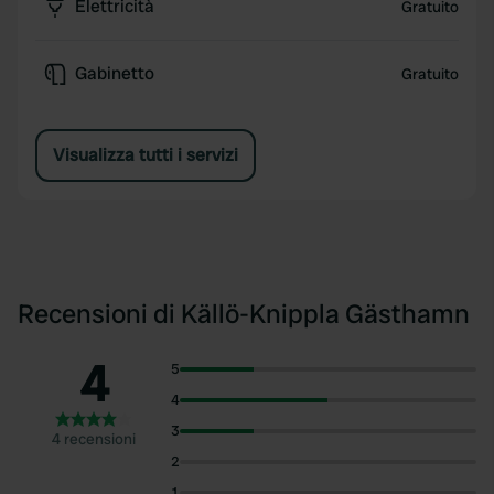
Elettricità
Gratuito
Gabinetto
Gratuito
Visualizza tutti i servizi
Recensioni di Källö-Knippla Gästhamn
4
5
4
3
4 recensioni
2
1