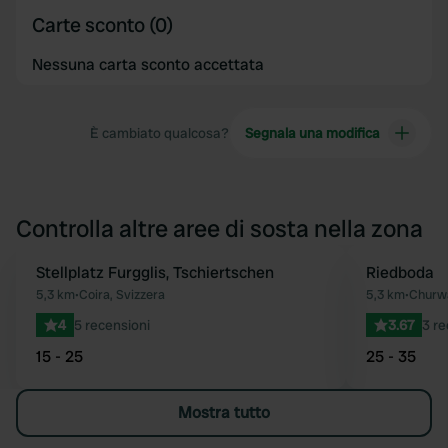
Carte sconto (0)
Nessuna carta sconto accettata
È cambiato qualcosa?
Segnala una modifica
Controlla altre aree di sosta nella zona
Stellplatz Furgglis, Tschiertschen
Riedboda
Preferito
5,3 km
•
Coira, Svizzera
5,3 km
•
Churwa
4
5 recensioni
3.67
3 re
15 - 25
25 - 35
Mostra tutto