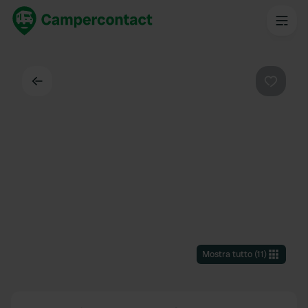
Indietro
Preferi
Mostra tutto
(
11
)