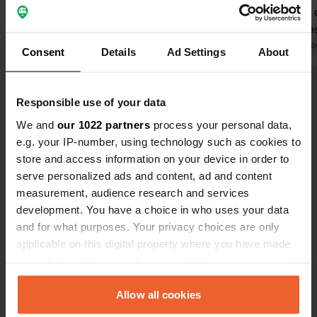
Ottimo 👍
Lavanderia 
Tradotto da Google
Mostra originale
ideale per es
montagna (p
Tradotto da Go
Consent
Details
Ad Settings
About
skilift), tes
slittini più 
Visualizza tutte le 27 recensioni
minuti a pie
Responsible use of your data
dell'autobus
We and
our 1022 partners
process your personal data,
Pane delizi
Sei stato qui?
e.g. your IP-number, using technology such as cookies to
è cordiale e
store and access information on your device in order to
non sono eno
serve personalized ads and content, ad and content
vicine tra lo
measurement, audience research and services
molto!
development. You have a choice in who uses your data
and for what purposes. Your privacy choices are only
Contatto
applicable on this digital property where you have made
your choices. You can change or withdraw your consent
any time from the Cookie Declaration or by clicking on
Posizione
the Privacy trigger icon.
Allow all cookies
Girabodawäg 34
Copia
7075, Churwalden, Svizzera