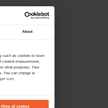
About
'en passer pendant
encore besoin de
y such as cookies to store
dans les vasières et
nd content measurement,
. Il existe aussi
for what purposes. Your
es. You can change or
ger icon.
'avais donc besoin
eral meters
 on ne se sent pas
Allow all cookies
 dans le sud de