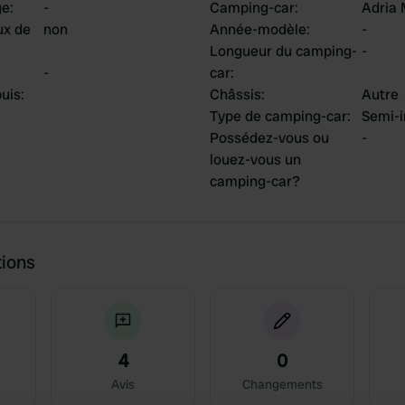
ge
:
-
Camping-car
:
Adria 
ux de
non
Année-modèle
:
-
Longueur du camping-
-
-
car
:
uis
:
Châssis
:
Autre
Type de camping-car
:
Semi-i
Possédez-vous ou
-
louez-vous un
camping-car?
tions
4
0
Avis
Changements