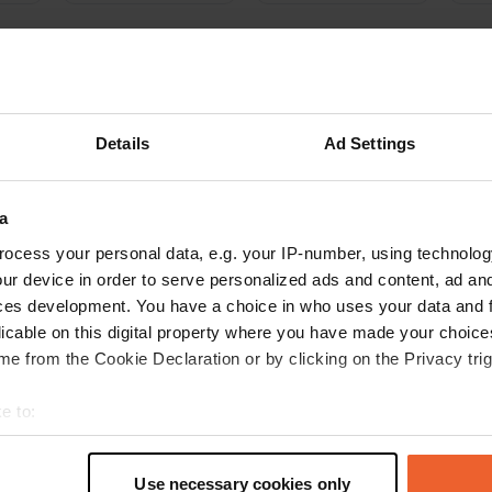
activités
ux
Photos
Avis
Details
Ad Settings
 un lieu
—
il y a presque 2 ans
itecode:
101438
 emplacement de 24 heures, sans électricité. Notre camping-car peut s
a
rs. les installations sont neuves et propres. Les arbres et arbustes ont 
ocess your personal data, e.g. your IP-number, using technolog
 Le vent soufflait bien et fort 5bf. Nous avons fait une belle promenade 
ur device in order to serve personalized ads and content, ad a
s restaurants dans la rue. Il y a un spectacle gratuit tous les mardis de l'été
XL de plus de 8 mètres que la nôtre.
ces development. You have a choice in who uses your data and 
oogle
Afficher l'original
licable on this digital property where you have made your choic
e from the Cookie Declaration or by clicking on the Privacy trig
 un lieu
—
il y a environ 2 ans
e to:
itecode:
55567
 kr pour 1 nuit, vapeur comprise. la douche coûte 5 kr par 3 minutes et j
t your geographical location which can be accurate to within sev
us êtes proche du Danemark et du coup, payer un supplément est normal.
tively scanning it for specific characteristics (fingerprinting)
Use necessary cookies only
n accueilli par les Suédois. Le camping est un camping de masse comme