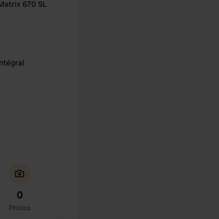
Matrix 670 SL
ntégral
0
Photos