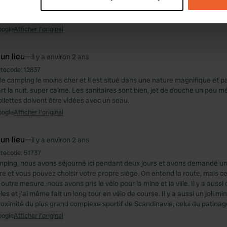
 personal data is processed and set your preferences in the
det
surtout destiné aux personnes séjournant en semaine avec des enfants. 
eux et peu profond.
e content and ads, to provide social media features and to analy
oogle
Afficher l'original
 our site with our social media, advertising and analytics partn
 provided to them or that they’ve collected from your use of their
 un lieu
—
il y a environ 2 ans
itecode:
12837
 le camping le moins cher et il est situé dans une nature magnifique et p
rt la nuit. super calme. Les sanitaires sont bien, jet de douche un peu m
oilettes doivent être vidées avec un seau.
oogle
Afficher l'original
 un lieu
—
il y a environ 2 ans
itecode:
51737
mping, nous avons séjourné ici pendant deux jours et avons demandé un
ière et vous pouvez choisir votre propre siège. On entend la route, mais c
utre mesure. nous avons pris le vélo pour la mine et la ville. Il y a aus
les et j'ai même fait un long tour en vélo de course. Il y a aussi un joli m
proximité du plus grand complexe sportif de Scandinavie, celui du patinag
oogle
Afficher l'original