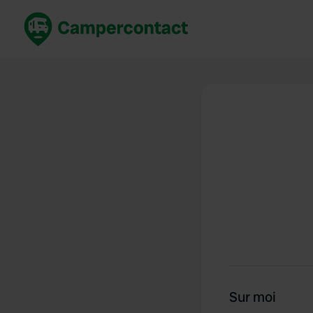
Réservez maintenant
Les meil
France
France
Italie
Italie
Espagne
Espagne
Allemagne
Allemagn
Voir tout...
Pays-Bas
Sur moi