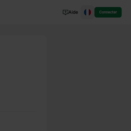
Aide
Connecter
Norvège
Portugal
Danemark
Croatie
Voir tout...