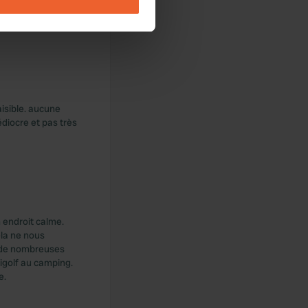
ails section
.
la plage est à 500
se our traffic. We also share
ers who may combine it with
 services.
aisible. aucune
édiocre et pas très
 endroit calme.
ela ne nous
si de nombreuses
inigolf au camping.
e.