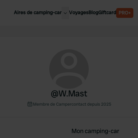
Aires de camping-car
Voyages
Blog
Giftcard
PRO+
leures aires de camping-car
Belgique
Slovénie
Autriche
Suède
e
Suisse
@
W.Mast
Membre de Campercontact depuis 2025
Mon camping-car