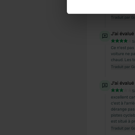
Find out more about how your
l'Europe et 
mètres. sabl
We use cookies to personalis
Traduit par G
information about your use of
other information that you’ve
J'ai évalué
S
Ce n'est pas
voiture ne pa
chaud. Les t
Traduit par G
J'ai évalué
S
excellent ca
c'est à l'arr
dérange pas o
pistes cyclab
est situé à 
Traduit par G