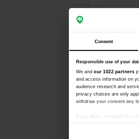
Chronologie des 
Tous
Lie
Consent
J'ai évalué
S
26 € pour un
Responsible use of your dat
quelques jou
We and
our 1022 partners
pr
mûrir un peu.
and access information on yo
il y avait de
des places X
audience research and servi
Traduit par G
privacy choices are only app
withdraw your consent any tim
J'ai évalué
If you allow, we would also lik
S
J'ai payé 445
Collect information abou
de 15 kr. vo
Identify your device by ac
vraiment bie