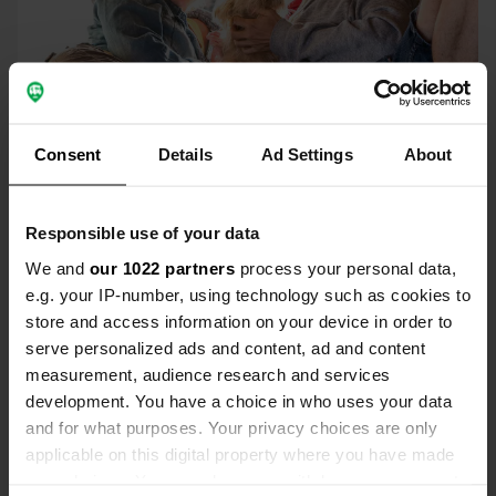
Consent
Details
Ad Settings
About
Responsible use of your data
We and
our 1022 partners
process your personal data,
e.g. your IP-number, using technology such as cookies to
store and access information on your device in order to
✅ 2 million de camping-caristes
serve personalized ads and content, ad and content
vous font part de leurs conseils et
measurement, audience research and services
de leurs expériences
development. You have a choice in who uses your data
and for what purposes. Your privacy choices are only
Campercontact est pour et par une community de plus
applicable on this digital property where you have made
de 2 million de camping-caristes. Grâce aux conseils et
your choices. You can change or withdraw your consent