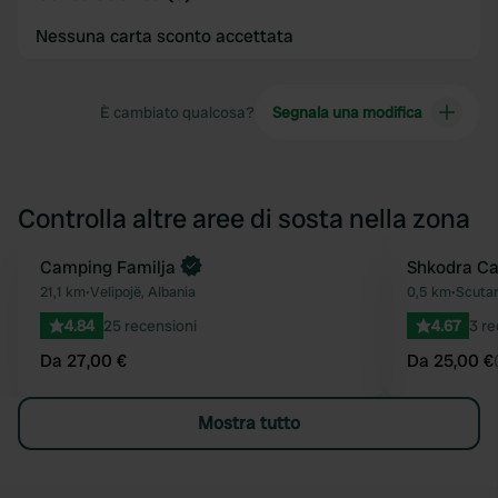
Nessuna carta sconto accettata
È cambiato qualcosa?
Segnala una modifica
Controlla altre aree di sosta nella zona
Prenota ora
Camping Familja
Prenota ora
Shkodra Ca
Preferito
21,1 km
•
Velipojë, Albania
0,5 km
•
Scutar
4.84
25 recensioni
4.67
3 re
Da 27,00 €
Da 25,00 €
Mostra tutto