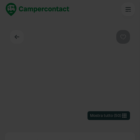
Indietro
Preferi
Mostra tutto
(
50
)