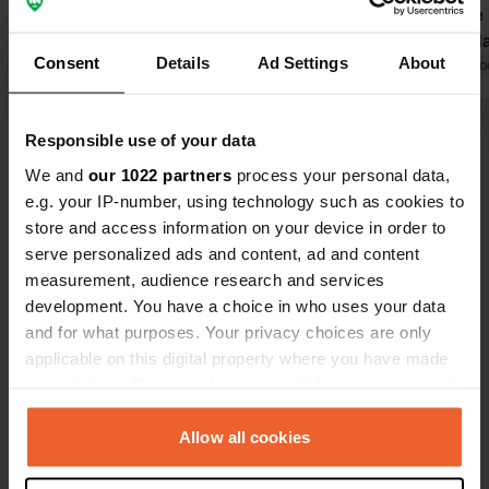
inutilizzabile perché tutti si tuffano a
tutte quelle 
bomba e fanno tuffi, persino sopra di
Bel bar, bell
Consent
Details
Ad Settings
About
te. Anche se è vietato, non fanno
Tradotto da Go
rispettare le regole. Il rumore era
Tradotto da Google
Mostra originale
incredibile. Se vuoi dormire alle 23:00,
Responsible use of your data
scordatetelo. Persino peggio di Hi Di
Visualizza tutte le 111 recensioni
Hi Di Ho!
We and
our 1022 partners
process your personal data,
e.g. your IP-number, using technology such as cookies to
store and access information on your device in order to
Sei stato qui?
serve personalized ads and content, ad and content
measurement, audience research and services
development. You have a choice in who uses your data
and for what purposes. Your privacy choices are only
applicable on this digital property where you have made
your choices. You can change or withdraw your consent
Contatto
any time from the Cookie Declaration or by clicking on
the Privacy trigger icon.
Allow all cookies
Posizione
Rruga Agron 1
Copia
If you allow, we would also like to: