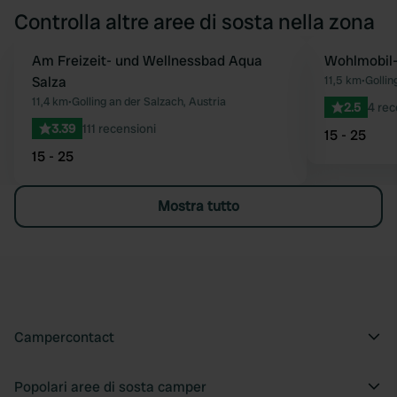
Controlla altre aree di sosta nella zona
Am Freizeit- und Wellnessbad Aqua
Wohlmobil-
Preferito
Salza
11,5 km
•
Gollin
11,4 km
•
Golling an der Salzach, Austria
2.5
4 rec
3.39
111 recensioni
15 - 25
15 - 25
Mostra tutto
Campercontact
Popolari aree di sosta camper