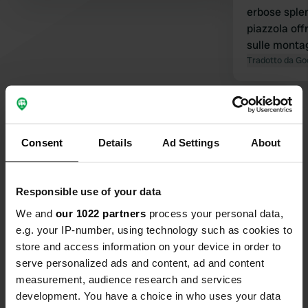
erbose sple
piazzola off
sulle montag
igienici son
Tradotto da Go
comune in m
ricordatevi d
Visualizza tutte le 5 recensioni
all'interno d
reception er
Consent
Details
Ad Settings
About
causa dell'a
Sei stato qui?
richiesta di
stata consi
Responsible use of your data
avevamo una
campeggio c
We and
our 1022 partners
process your personal data,
volevamo ved
e.g. your IP-number, using technology such as cookies to
partire. Ab
store and access information on your device in order to
Contatto
3 notti; la p
serve personalized ads and content, ad and content
33°.
measurement, audience research and services
Posizione
development. You have a choice in who uses your data
Erlfeld 37
Copia