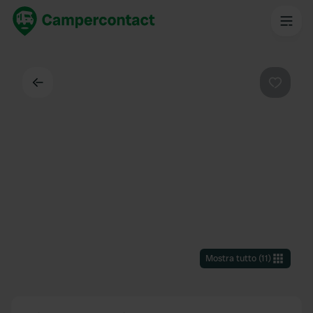
Indietro
Preferi
Mostra tutto
(
11
)