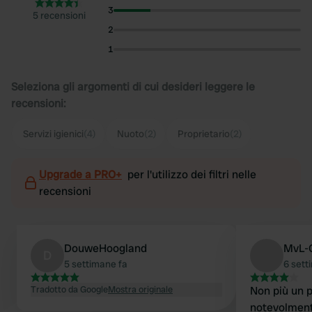
3
5 recensioni
2
1
Seleziona gli argomenti di cui desideri leggere le
recensioni:
Servizi igienici
(4)
Nuoto
(2)
Proprietario
(2)
Upgrade a PRO+
per l'utilizzo dei filtri nelle
recensioni
DouweHoogland
MvL-
D
5 settimane fa
6 sett
Tradotto da Google
Mostra originale
Non più un p
notevolment