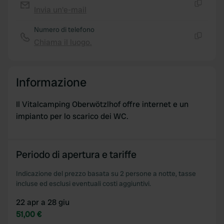
Invia un'e-mail
provided to them or that they’ve collected from your use
Copia
of their services.
Numero di telefono
Chiama il luogo.
Copia
Informazione
Il Vitalcamping Oberwötzlhof offre internet e un
impianto per lo scarico dei WC.
Periodo di apertura e tariffe
Indicazione del prezzo basata su 2 persone a notte, tasse
incluse ed esclusi eventuali costi aggiuntivi.
22 apr a 28 giu
51,00 €