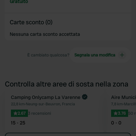
Gratuito
Carte sconto (0)
Nessuna carta sconto accettata
È cambiato qualcosa?
Segnala una modifica
Controlla altre aree di sosta nella zona
Prenota ora
Camping Onlycamp La Varenne
Aire Munic
Preferito
22,8 km
•
Neung-sur-Beuvron, Francia
7,8 km
•
Marcill
2.67
3 recensioni
3.76
50 r
15 - 25
0 - 0