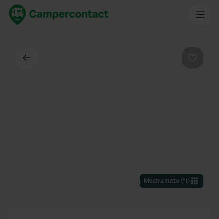
Indietro
Preferi
Mostra tutto
(
11
)