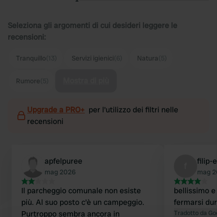
Seleziona gli argomenti di cui desideri leggere le
recensioni:
Tranquillo
(13)
Servizi igienici
(6)
Natura
(5)
Mostra di più
Rumore
(5)
Upgrade a PRO+
per l'utilizzo dei filtri nelle
recensioni
apfelpuree
filip
f
mag 2026
mag 2
Il parcheggio comunale non esiste
bellissimo e
più. Al suo posto c'è un campeggio.
fermarsi dur
Purtroppo sembra ancora in
Tradotto da Go