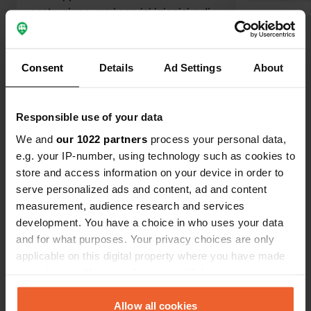
costruzione, ma i servizi igienici e di
smaltimento dei rifiuti sono nuovi.
Metà delle piazzole sono inutilizzabili.
Tradotto da Google
Mostra originale
Almeno il campeggio è tranquillo e
Consent
Details
Ad Settings
About
parzialmente ombreggiato.
Visualizza tutte le 32 recensioni
Responsible use of your data
Sei stato qui?
We and
our 1022 partners
process your personal data,
e.g. your IP-number, using technology such as cookies to
store and access information on your device in order to
serve personalized ads and content, ad and content
measurement, audience research and services
development. You have a choice in who uses your data
Contatto
and for what purposes. Your privacy choices are only
applicable on this digital property where you have made
your choices. You can change or withdraw your consent
Posizione
any time from the Cookie Declaration or by clicking on
Rue du Canal
Copia
the Privacy trigger icon.
Allow all cookies
45240, La Ferté-Saint-Aubin, Francia