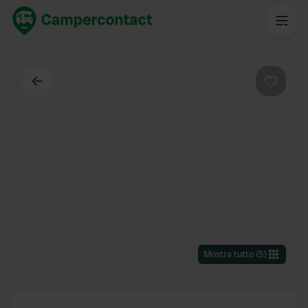
Indietro
Preferi
Mostra tutto
(
5
)