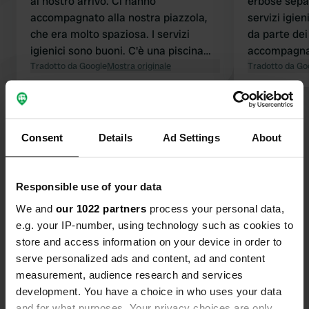
al nostro arrivo. Ci hanno
erbose separ
accompagnato alla nostra piazzola,
servizi igie
che era molto spaziosa. I servizi
da parte dei
igienici sono buoni. C'è una piscina
accompagna
con lettini prendisole. Routen è una
Tradotto da Google
Mostra originale
mia piazzola
Tradotto da Go
bellissima città nei dintorni, da
lettini e ter
visitare assolutamente.
Ottimo rapp
Visualizza tutte le 16 recensioni
pagato 28 €
inclusi elett
Consent
Details
Ad Settings
About
Sei stato qui?
Responsible use of your data
We and
our 1022 partners
process your personal data,
e.g. your IP-number, using technology such as cookies to
store and access information on your device in order to
Contatto
serve personalized ads and content, ad and content
measurement, audience research and services
development. You have a choice in who uses your data
Posizione
and for what purposes. Your privacy choices are only