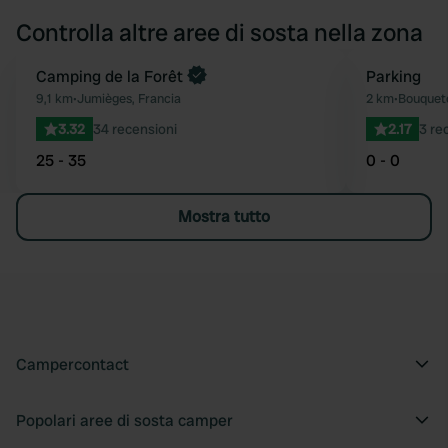
Controlla altre aree di sosta nella zona
Prenota ora
Camping de la Forêt
Parking
Preferito
9,1 km
•
Jumièges, Francia
2 km
•
Bouqueto
3.32
34 recensioni
2.17
3 re
25 - 35
0 - 0
Mostra tutto
Campercontact
Popolari aree di sosta camper