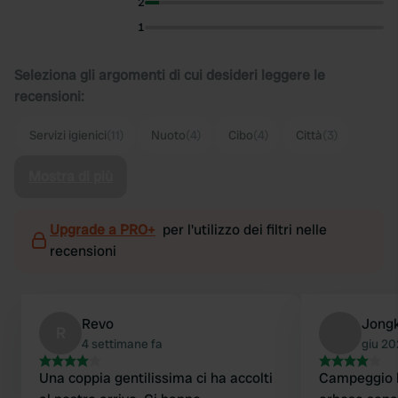
2
1
Seleziona gli argomenti di cui desideri leggere le
recensioni:
Servizi igienici
(11)
Nuoto
(4)
Cibo
(4)
Città
(3)
Mostra di più
Upgrade a PRO+
per l'utilizzo dei filtri nelle
recensioni
Revo
Jong
R
4 settimane fa
giu 2
Una coppia gentilissima ci ha accolti
Campeggio b