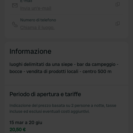
E-mail
provided to them or that they’ve collected from your use
Invia un'e-mail
Copia
of their services.
Numero di telefono
Chiama il luogo.
Copia
Informazione
luoghi delimitati da una siepe - bar da campeggio -
bocce - vendita di prodotti locali - centro 500 m
Periodo di apertura e tariffe
Indicazione del prezzo basata su 2 persone a notte, tasse
incluse ed esclusi eventuali costi aggiuntivi.
15 mar a 20 giu
20,50 €