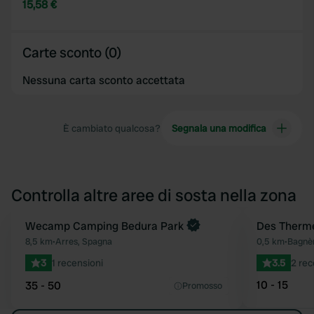
15,58 €
Carte sconto (0)
Nessuna carta sconto accettata
È cambiato qualcosa?
Segnala una modifica
Controlla altre aree di sosta nella zona
Prenota ora
Wecamp Camping Bedura Park
Des Therm
Preferito
8,5 km
•
Arres, Spagna
0,5 km
•
Bagnèr
3
1 recensioni
3.5
2 rec
10 - 15
35 - 50
Promosso