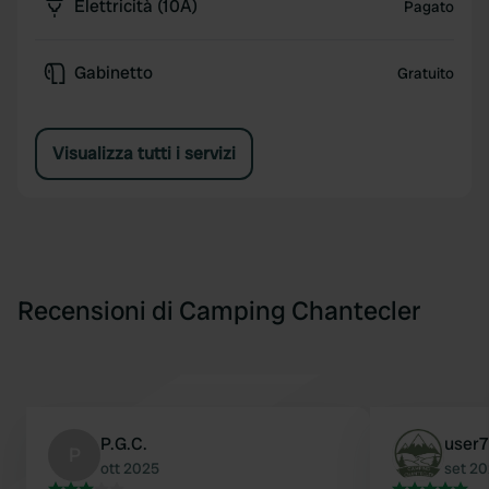
Elettricità (10A)
Pagato
Gabinetto
Gratuito
Visualizza tutti i servizi
Recensioni di Camping Chantecler
P.G.C.
user
P
ott 2025
set 2