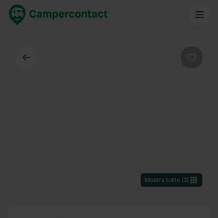
Indietro
Preferi
Mostra tutto
(
3
)