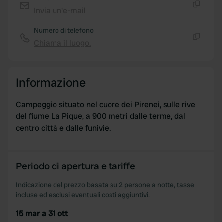
We use cookies to personalise content and ads, to
Invia un'e-mail
Copia
provide social media features and to analyse our traffic.
Numero di telefono
We also share information about your use of our site with
Chiama il luogo.
our social media, advertising and analytics partners who
Copia
may combine it with other information that you’ve
provided to them or that they’ve collected from your use
Informazione
of their services.
Campeggio situato nel cuore dei Pirenei, sulle rive
del fiume La Pique, a 900 metri dalle terme, dal
centro città e dalle funivie.
Periodo di apertura e tariffe
Indicazione del prezzo basata su 2 persone a notte, tasse
incluse ed esclusi eventuali costi aggiuntivi.
15 mar a 31 ott