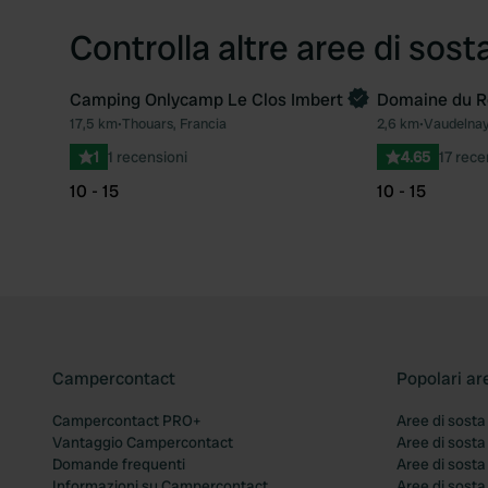
Controlla altre aree di sost
Camping Onlycamp Le Clos Imbert
Domaine du R
17,5 km
•
Thouars, Francia
2,6 km
•
Vaudelnay
Preferito
1
1 recensioni
4.65
17 rece
10 - 15
10 - 15
Campercontact
Popolari ar
Campercontact PRO+
Aree di sosta
Vantaggio Campercontact
Aree di sosta
Domande frequenti
Aree di sost
Informazioni su Campercontact
Aree di sost