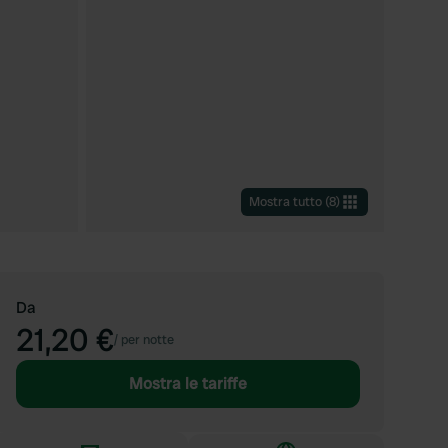
Mostra tutto
(
8
)
Da
21,20 €
/
per notte
Mostra le tariffe