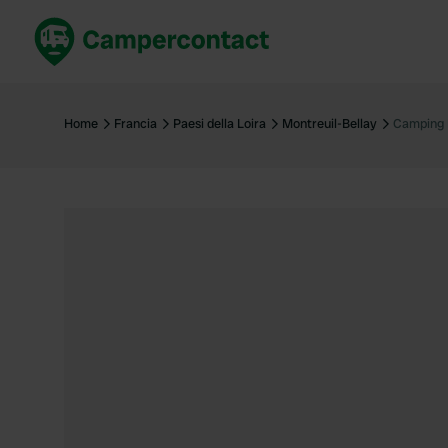
Prenota ora
Migli
Italia
Italia
Home
Francia
Paesi della Loira
Montreuil-Bellay
Camping 
Spagna
Spagn
Francia
Franci
Germania
Germa
Prenotazione sicura (EN)
Paesi 
Mostra tutto...