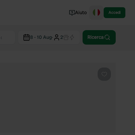
Aiuto
Accedi
Norvegia
8 - 10 Aug
·
2
Ricerca
Portogallo
Danimarca
Croazia
Mostra tutto...
Preferito