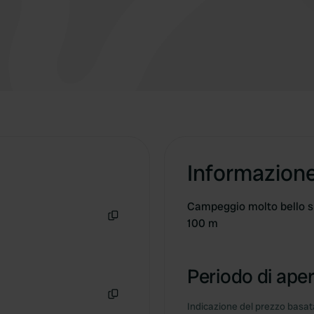
Informazion
Campeggio molto bello su
100 m
Copia
Periodo di aper
Indicazione del prezzo basata
Copia