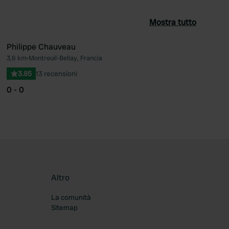
Mostra tutto
Philippe Chauveau
3,6 km
•
Montreuil-Bellay, Francia
ferito
Preferito
3.85
13 recensioni
0 - 0
Altro
La comunità
Sitemap