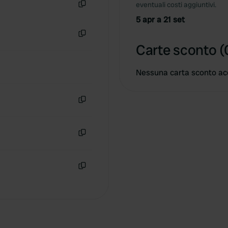
eventuali costi aggiuntivi.
Copia
5 apr a 21 set
Copia
Carte sconto (
Nessuna carta sconto ac
Copia
Copia
Copia