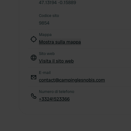
47.13194 -0.15889
Codice sito
9854
Mappa
Mostra sulla mappa
Sito web
Visita il sito web
E-mail
contact@campinglesnobis.com
Numero di telefono
+33241523366