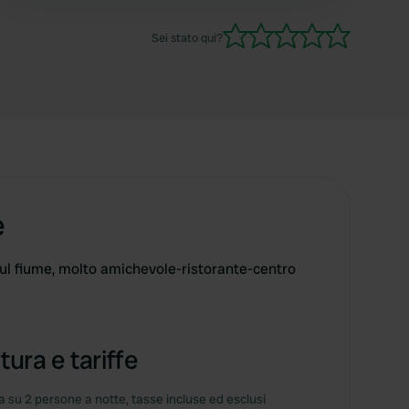
al centro bisogna salire un po'). Servizi igienici di
prim'ordine. Ci torneremo sicuramente.
Sei stato qui?
e
l fiume, molto amichevole-ristorante-centro
tura e tariffe
 su 2 persone a notte, tasse incluse ed esclusi