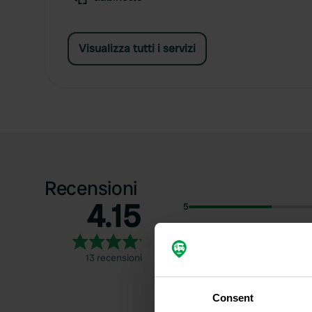
Visualizza tutti i servizi
Recensioni
4.15
5
4
3
13 recensioni
2
1
Consent