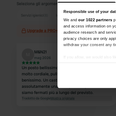
Seleziona gli argomenti di cui desideri leggere le rec
Responsible use of your dat
Servizi igienici
(8)
Igiene
(4)
Personale
(3)
Fium
We and
our 1022 partners
pr
and access information on yo
Upgrade a PRO+
per l'utilizzo dei filtri nelle re
audience research and servi
privacy choices are only app
withdraw your consent any tim
M&N21
M
If you allow, we would also lik
mag 2026
Collect information abou
Un posto bellissimo e tranquillo, personale
Identify your device by ac
molto cordiale, pulito e ci siamo trovati
Find out more about how your
benissimo. Un castello splendido, che merita
assolutamente una visita, motivo per cui ci
We use cookies to personalis
siamo fermati più a lungo del previsto.
information about your use of
Tradotto da Google
Mostra originale
other information that you’ve