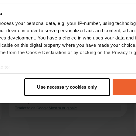
ensioni:
a
Mostra di più
e
(3)
ocess your personal data, e.g. your IP-number, using technolog
ur device in order to serve personalized ads and content, ad a
censioni
ces development. You have a choice in who uses your data and 
licable on this digital property where you have made your choic
e from the Cookie Declaration or by clicking on the Privacy trig
Caradora
e to:
mag 2026
t your geographical location which can be accurate to within sev
Campeggio fantastico! Se vi trovate qui, dovete
tively scanning it for specific characteristics (fingerprinting)
assolutamente visitare il vicino castello:
Use necessary cookies only
 personal data is processed and set your preferences in the
det
Château de la Mothe Chandeniers, 4 Route de
Roiffe, Les Trois-Moutiers, FR 86120
e content and ads, to provide social media features and to analy
Tradotto da Google
Mostra originale
 our site with our social media, advertising and analytics partn
 provided to them or that they’ve collected from your use of their