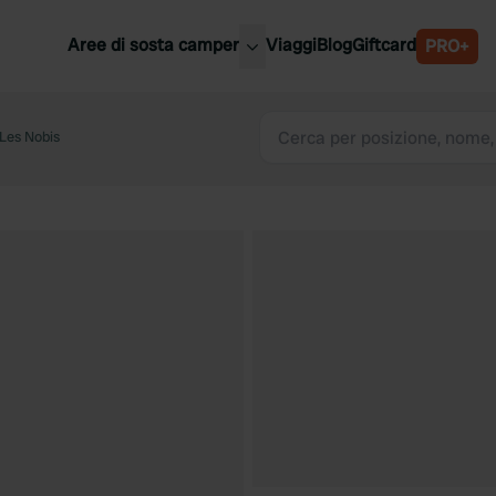
Aree di sosta camper
Viaggi
Blog
Giftcard
PRO+
ori aree di sosta camper
Belgio
Les Nobis
Slovenia
a
Austria
a
Svezia
nia
Svizzera
Bassi