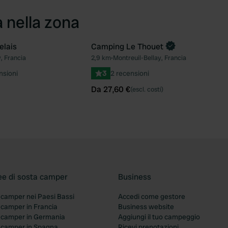
a nella zona
elais
Camping Le Thouet
Prenota ora
, Francia
2,9 km
•
Montreuil-Bellay, Francia
Preferito
Pre
nsioni
3
2 recensioni
Da 27,60 €
(escl. costi)
ee di sosta camper
Business
 camper nei Paesi Bassi
Accedi come gestore
 camper in Francia
Business website
a camper in Germania
Aggiungi il tuo campeggio
a camper in Spagna
Ricevi prenotazioni