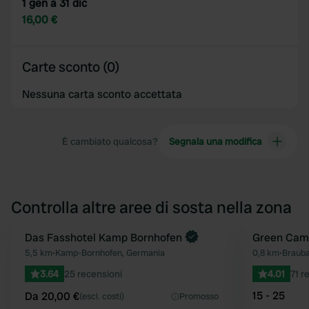
1 gen a 31 dic
16,00 €
Carte sconto (0)
Nessuna carta sconto accettata
È cambiato qualcosa?
Segnala una modifica
Controlla altre aree di sosta nella zona
Prenota ora
Das Fasshotel Kamp Bornhofen
Green Cam
Preferito
5,5 km
•
Kamp-Bornhofen, Germania
0,8 km
•
Brauba
3.64
25 recensioni
4.01
71 r
15 - 25
Da 20,00 €
(escl. costi)
Promosso