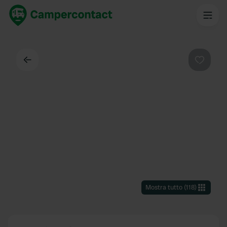
Indietro
Preferi
Mostra tutto
(
118
)