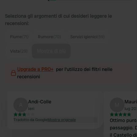
Seleziona gli argomenti di cui desideri leggere le
recensioni:
Fiume
(71)
Rumore
(70)
Servizi igienici
(59)
Mostra di più
Vista
(29)
Upgrade a PRO+
per l'utilizzo dei filtri nelle
recensioni
Andi-Colle
Maur
A
M
Ieri
lug 2
Tradotto da Google
Mostra originale
Ottimo punto
passaggio. 
il Castello 