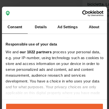
bicicletta. L
Marksburg c
possibile vis
Tradotto da Go
guidata di u
Consent
Details
Ad Settings
About
assolutamente la
Visualizza tutte le 145 recensioni
igienici nel
gratuiti. La
Responsible use of your data
minuti. Sple
Sei stato qui?
We and
our 1022 partners
process your personal data,
e.g. your IP-number, using technology such as cookies to
store and access information on your device in order to
serve personalized ads and content, ad and content
measurement, audience research and services
development. You have a choice in who uses your data
Contatto
and for what purposes. Your privacy choices are only
applicable on this digital property where you have made
Posizione
your choices. You can change or withdraw your consent
B42
Copia
any time from the Cookie Declaration or by clicking on
56338, Braubach, Germania