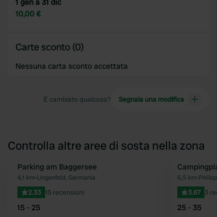
1 gen a 31 dic
10,00 €
Carte sconto (0)
Nessuna carta sconto accettata
È cambiato qualcosa?
Segnala una modifica
Controlla altre aree di sosta nella zona
Parking am Baggersee
Campingpla
Preferito
4,1 km
•
Lingenfeld, Germania
6,5 km
•
Philip
2.33
15 recensioni
3.67
3 re
15 - 25
25 - 35