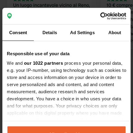
Un luogo incantevole vicino al Reno,
10 € compren
ideale per piacevoli passeggiate con il
e smaltimento
cane. Negozi a 500 metri. Acqua,
barriere rich
elettricità, tutto il necessario.
ma è accetta
Consent
Details
Ad Settings
About
Tradotto da Google
Mostra originale
nella sezion
pendenza. Il campeggio è ben
Tradotto da Go
illuminato e
Responsible use of your data
ma la segnal
Visualizza tutte le 122 recensioni
scarsa. Alc
We and
our 1022 partners
process your personal data,
ombreggiate 
e.g. your IP-number, using technology such as cookies to
ci sono alcu
store and access information on your device in order to
Sei stato qui?
impunemente
serve personalized ads and content, ad and content
condizionato
measurement, audience research and services
dopotutto no
development. You have a choice in who uses your data
Alcuni "ospi
and for what purposes. Your privacy choices are only
loro veicoli 
applicable on this digital property where you have made
settimana p
your choices. You can change or withdraw your consent
Contatto
bloccando le
any time from the Cookie Declaration or by clicking on