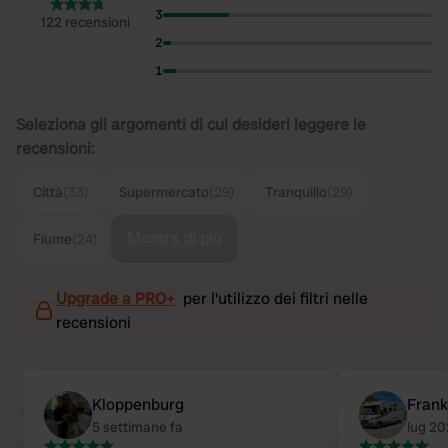
3
122 recensioni
2
1
Seleziona gli argomenti di cui desideri leggere le
recensioni:
Città
(33)
Supermercato
(29)
Tranquillo
(29)
Mostra di più
Fiume
(24)
Upgrade a PRO+
per l'utilizzo dei filtri nelle
recensioni
Kloppenburg
Frank
5 settimane fa
lug 2