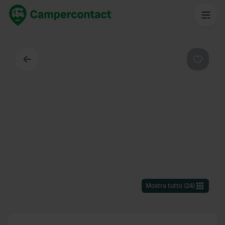
Indietro
Preferi
Mostra tutto
(
24
)