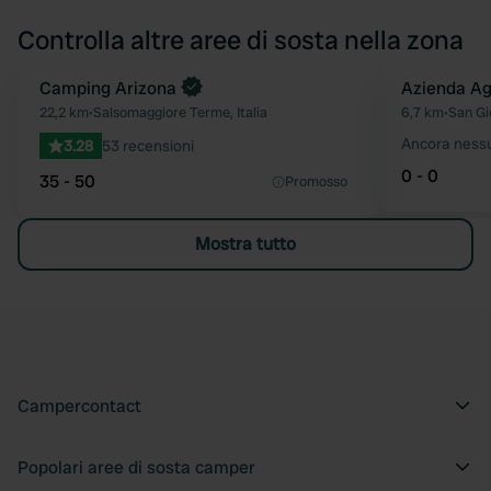
Controlla altre aree di sosta nella zona
Camping Arizona
Azienda Ag
Preferito
22,2 km
•
Salsomaggiore Terme, Italia
6,7 km
•
San Gio
Ancora ness
3.28
53 recensioni
0 - 0
35 - 50
Promosso
Mostra tutto
Campercontact
Popolari aree di sosta camper