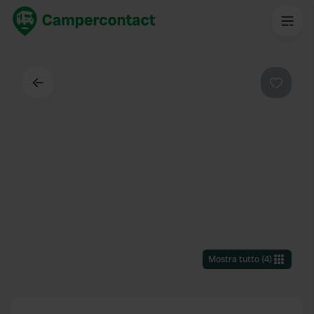
Indietro
Preferi
Mostra tutto
(
4
)