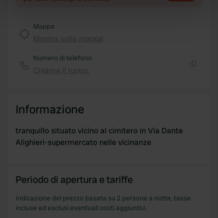
specific characteristics (fingerprinting)
Find out more about how your personal data is processed
Mappa
and set your preferences in the
details section
.
Mostra sulla mappa
Numero di telefono
We use cookies to personalise content and ads, to
Chiama il luogo.
provide social media features and to analyse our traffic.
Copia
We also share information about your use of our site with
our social media, advertising and analytics partners who
may combine it with other information that you’ve
Informazione
provided to them or that they’ve collected from your use
of their services.
tranquillo situato vicino al cimitero in Via Dante
Alighieri-supermercato nelle vicinanze
Periodo di apertura e tariffe
Indicazione del prezzo basata su 2 persone a notte, tasse
incluse ed esclusi eventuali costi aggiuntivi.