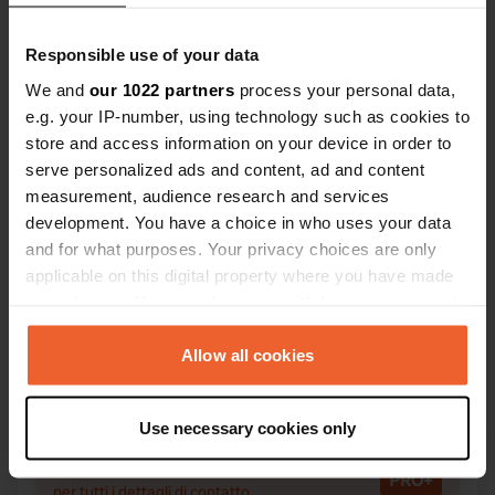
Responsible use of your data
We and
our 1022 partners
process your personal data,
Contatto
e.g. your IP-number, using technology such as cookies to
store and access information on your device in order to
serve personalized ads and content, ad and content
Posizione
measurement, audience research and services
Frazione Veggiola
Copia
development. You have a choice in who uses your data
29025, Gropparello, Italia
and for what purposes. Your privacy choices are only
applicable on this digital property where you have made
Coordinate
your choices. You can change or withdraw your consent
44° 50' 6" N 9° 43' 51" E
any time from the Cookie Declaration or by clicking on
Copia
44.83501 9.73088
the Privacy trigger icon.
Allow all cookies
Copia
Codice sito
If you allow, we would also like to:
6408
Use necessary cookies only
Copia
Collect information about your geographical location
which can be accurate to within several meters
PRO+
Upgrade a
PRO+
Identify your device by actively scanning it for
per tutti i dettagli di contatto