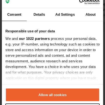
molto puliti e la posizione sul Lago di
piccola spia
Como è fantastica. Le piazzole non
pulita. Piaz
Consent
Details
Ad Settings
About
sono generalmente molto grandi, ma
Tradotto da Google
Mostra originale
m² per piazzo
Tradotto da Go
ce ne sono alcune spaziose dove è
siamo abitua
possibile soggiornare anche con un
da una simp
Visualizza tutte le 13 recensioni
Responsible use of your data
camper di 7,5/8 metri.
We and
our 1022 partners
process your personal data,
e.g. your IP-number, using technology such as cookies to
Sei stato qui?
store and access information on your device in order to
serve personalized ads and content, ad and content
measurement, audience research and services
development. You have a choice in who uses your data
and for what purposes. Your privacy choices are only
applicable on this digital property where you have made
Contatto
your choices. You can change or withdraw your consent
any time from the Cookie Declaration or by clicking on
Posizione
the Privacy trigger icon.
Allow all cookies
Via Statale 200
Copia
22014, Dongo, Italia