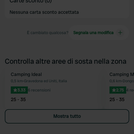
Carte sconto (0)
Nessuna carta sconto accettata
È cambiato qualcosa?
Segnala una modifica
Controlla altre aree di sosta nella zona
Camping Ideal
Camping M
Preferito
0,5 km
•
Gravedona ed Uniti, Italia
0,6 km
•
Dongo, 
3.33
6 recensioni
2.75
4 re
25 - 35
25 - 35
Mostra tutto