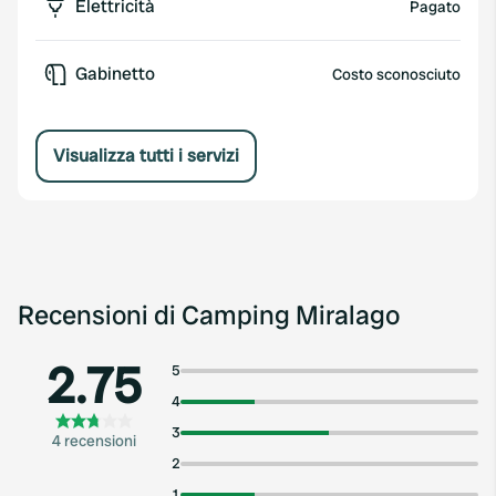
Elettricità
Pagato
Gabinetto
Costo sconosciuto
Visualizza tutti i servizi
Recensioni di Camping Miralago
2.75
5
4
3
4 recensioni
2
1