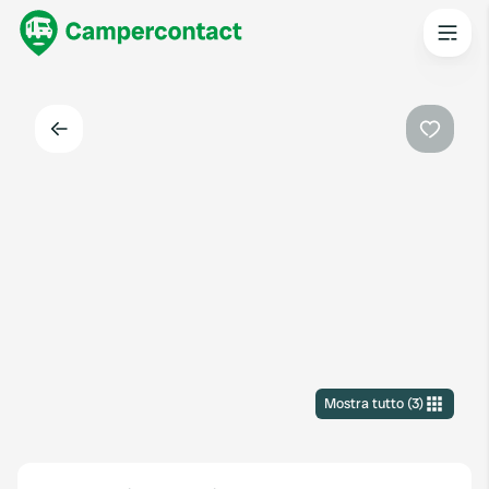
Indietro
Preferi
Mostra tutto
(
3
)