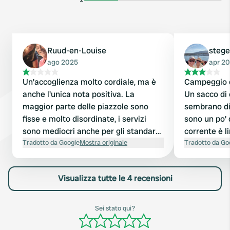
Ruud-en-Louise
steg
ago 2025
apr 2
Un'accoglienza molto cordiale, ma è
Campeggio d
anche l'unica nota positiva. La
Un sacco di
maggior parte delle piazzole sono
sembrano diso
fisse e molto disordinate, i servizi
sono un po' d
sono mediocri anche per gli standard
corrente è l
italiani e non c'è un villaggio grazioso
Tradotto da Google
Mostra originale
4A Direttore molto gentile e
Tradotto da Go
nelle vicinanze, solo una strada molto
disponibile. Ottimo campeggio per
trafficata.
trascorrere 
Visualizza tutte le 4 recensioni
Como.
Sei stato qui?