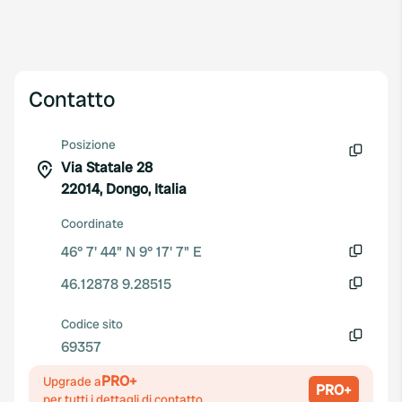
Contatto
Posizione
Via Statale 28
Copia
22014, Dongo, Italia
Coordinate
46° 7' 44" N 9° 17' 7" E
Copia
46.12878 9.28515
Copia
Codice sito
69357
Copia
PRO+
Upgrade a
PRO+
per tutti i dettagli di contatto