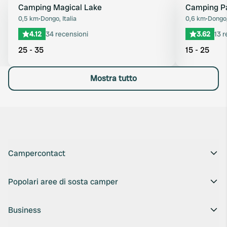
Camping Magical Lake
Camping P
Preferito
0,5 km
•
Dongo, Italia
0,6 km
•
Dongo, 
4.12
34 recensioni
3.62
13 r
25 - 35
15 - 25
Mostra tutto
Campercontact
Popolari aree di sosta camper
Business