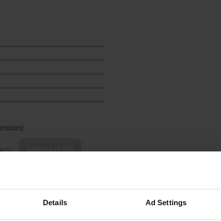
ensioni:
Mostra di più
ta
(6)
censioni
Details
Ad Settings
Goeland69