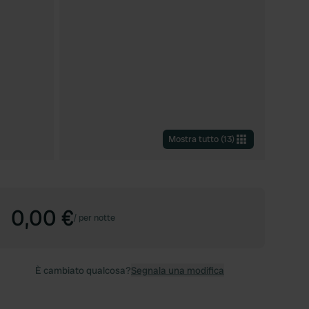
Mostra tutto
(
13
)
0,00 €
/
per notte
È cambiato qualcosa?
Segnala una modifica