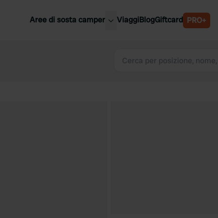
Aree di sosta camper
Viaggi
Blog
Giftcard
PRO+
ori aree di sosta camper
Belgio
Slovenia
a
Austria
a
Svezia
nia
Svizzera
Bassi