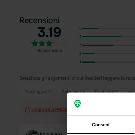
Recensioni
3.19
5
4
3
36 recensioni
2
1
Seleziona gli argomenti di cui desideri leggere le rec
Parcheggio
(21)
Spiaggia
(19)
Tranquillo
(8)
Vis
Upgrade a PRO+
per l'utilizzo dei filtri nelle re
Consent
Robyelena