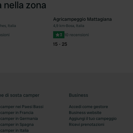
a nella zona
Agricampeggio Mattagiana
es, Italia
4,9 km
•
Bosa, Italia
Preferito
Pre
nsioni
3
10 recensioni
15 - 25
ee di sosta camper
Business
 camper nei Paesi Bassi
Accedi come gestore
 camper in Francia
Business website
a camper in Germania
Aggiungi il tuo campeggio
a camper in Spagna
Ricevi prenotazioni
 camper in Italia