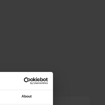
About
Jimmi38