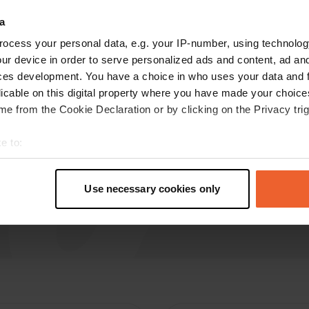
G
mag 2026
a
Ampio parcheggio con vista sul mare e sulla
ocess your personal data, e.g. your IP-number, using technolog
spiaggia. Molto tranquillo.
ur device in order to serve personalized ads and content, ad a
Tradotto da Google
Mostra originale
ces development. You have a choice in who uses your data and 
licable on this digital property where you have made your choic
e from the Cookie Declaration or by clicking on the Privacy trig
e to:
t your geographical location which can be accurate to within sev
tively scanning it for specific characteristics (fingerprinting)
Use necessary cookies only
 personal data is processed and set your preferences in the
det
e content and ads, to provide social media features and to analy
 our site with our social media, advertising and analytics partn
 provided to them or that they’ve collected from your use of their