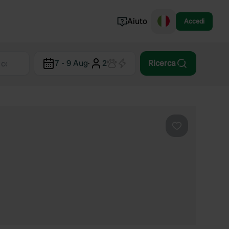
Aiuto
Accedi
Norvegia
7 - 9 Aug
·
2
Ricerca
Portogallo
Danimarca
Croazia
Mostra tutto...
Preferito