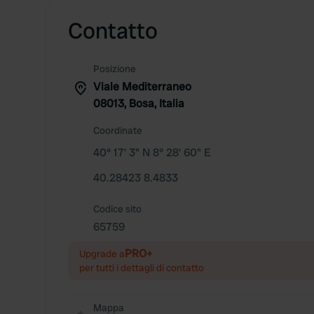
Contatto
Posizione
Viale Mediterraneo
08013, Bosa, Italia
Coordinate
40° 17' 3" N 8° 28' 60" E
40.28423 8.4833
Codice sito
65759
PRO+
Upgrade a
per tutti i dettagli di contatto
Mappa