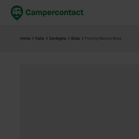
Prenota ora
Migli
Italia
Italia
Home
Italia
Sardegna
Bosa
Parking Marina Bosa
Spagna
Spagn
Francia
Franci
Germania
Germa
Prenotazione sicura (EN)
Paesi 
Mostra tutto...