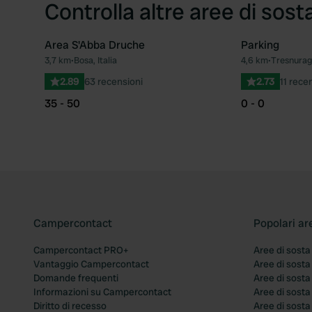
Controlla altre aree di sost
Area S'Abba Druche
Parking
3,7 km
•
Bosa, Italia
4,6 km
•
Tresnuragh
Preferito
2.89
63 recensioni
2.73
11 rece
35 - 50
0 - 0
Campercontact
Popolari ar
Campercontact PRO+
Aree di sosta
Vantaggio Campercontact
Aree di sosta
Domande frequenti
Aree di sost
Informazioni su Campercontact
Aree di sost
Diritto di recesso
Aree di sosta