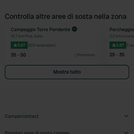
Controlla altre aree di sosta nella zona
Prenota ora
Campeggio Torre Pendente
Parcheggio
Preferito
19,7 km
•
Pisa, Italia
2,2 km
•
Livorno
3.67
203 recensioni
2.67
3 re
25 - 35
35 - 50
Promosso
Mostra tutto
Campercontact
Popolari aree di sosta camper