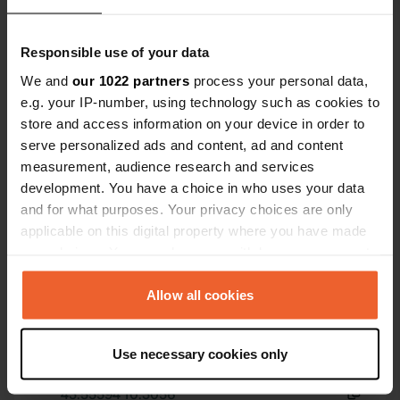
metri. Ottimo posto dove
Visualizza tutte le 6 recensioni
soggiornare;
centro (vecc
Responsible use of your data
bicicletta.
Sei stato qui?
We and
our 1022 partners
process your personal data,
e.g. your IP-number, using technology such as cookies to
store and access information on your device in order to
serve personalized ads and content, ad and content
measurement, audience research and services
development. You have a choice in who uses your data
Contatto
and for what purposes. Your privacy choices are only
applicable on this digital property where you have made
your choices. You can change or withdraw your consent
Posizione
any time from the Cookie Declaration or by clicking on
Via Guido Donegani 18
Copia
the Privacy trigger icon.
Allow all cookies
57123, Livorno, Italia
Coordinate
If you allow, we would also like to:
Use necessary cookies only
43° 33' 21" N 10° 18' 20" E
Collect information about your geographical location
Copia
which can be accurate to within several meters
43.55594 10.3056