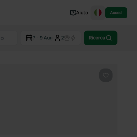
Aiuto
Accedi
Norvegia
7 - 9 Aug
·
2
Ricerca
Portogallo
Danimarca
Croazia
Mostra tutto...
Preferito