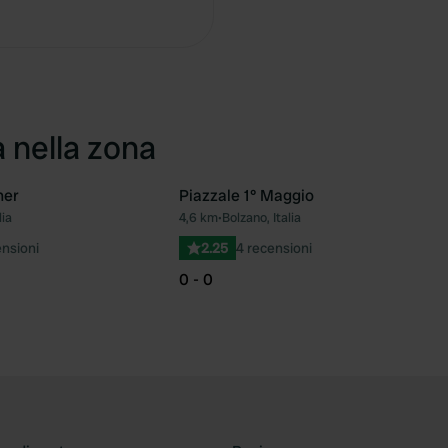
Copia
a nella zona
ner
Piazzale 1° Maggio
lia
4,6 km
•
Bolzano, Italia
Preferito
Pre
nsioni
2.25
4 recensioni
0 - 0