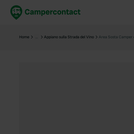
Prenota ora
Migli
Italia
Italia
Home
…
Appiano sulla Strada del Vino
Area Sosta Camper 
Spagna
Spagn
Francia
Franci
Germania
Germa
Prenotazione sicura (EN)
Paesi 
Mostra tutto...