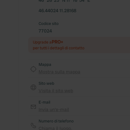
46° 26' 25" N 11° 16' 54" E
46.44024 11.28168
Codice sito
77024
PRO+
Upgrade a
per tutti i dettagli di contatto
Mappa
Mostra sulla mappa
Sito web
Visita il sito web
E-mail
Invia un'e-mail
Numero di telefono
Chiama il luogo.