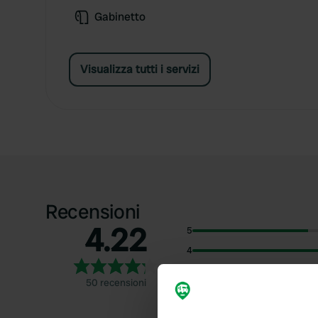
Gabinetto
Visualizza tutti i servizi
Recensioni
4.22
5
4
3
50 recensioni
2
1