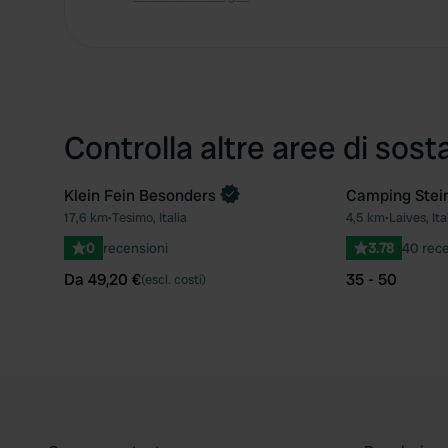
Controlla altre aree di sost
Klein Fein Besonders
Camping Stei
Prenota ora
17,6 km
•
Tesimo, Italia
4,5 km
•
Laives, Ita
Preferito
0
recensioni
3.78
40 rece
Da 49,20 €
35 - 50
(escl. costi)