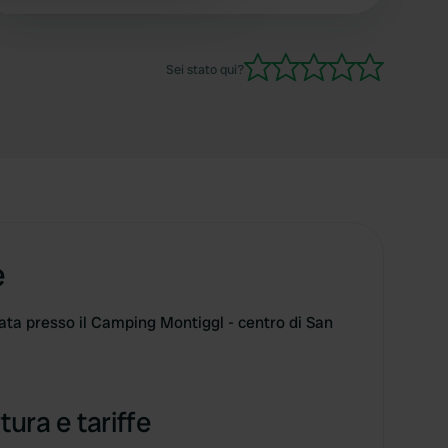
igienici sono puliti, moderni e in ordine. Le tende
sono di dimensioni confortevoli. Ci torneremo
sicuramente.
Sei stato qui?
e
ata presso il Camping Montiggl - centro di San
tura e tariffe