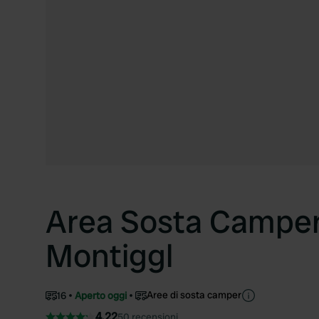
Area Sosta Camper
Montiggl
Aree di sosta camper
16
Aperto oggi
4.22
50 recensioni