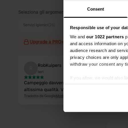
Consent
Seleziona gli argomenti di cui desideri leggere le rec
Servizi igienici
(26)
Cibo
(20)
Igiene
(13)
Ciclism
Responsible use of your dat
We and
our 1022 partners
pr
Upgrade a PRO+
per l'utilizzo dei filtri nelle re
and access information on yo
audience research and servi
privacy choices are only app
withdraw your consent any tim
RobKuipers
R
Ieri
If you allow, we would also lik
Campeggio davvero splendido. Tutto è di
Collect information abou
altissima qualità. Vale assolutamente il prezzo.
Identify your device by ac
Tradotto da Google
Mostra originale
Find out more about how your
We use cookies to personalis
information about your use of
other information that you’ve