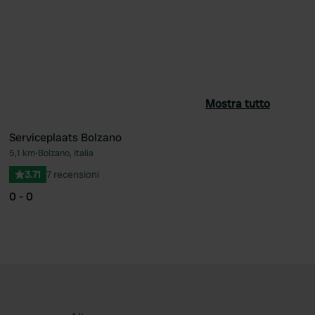
Mostra tutto
Serviceplaats Bolzano
5,1 km
•
Bolzano, Italia
ferito
Preferito
3.71
7 recensioni
0 - 0