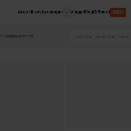
Aree di sosta camper
Viaggi
Blog
Giftcard
PRO+
ori aree di sosta camper
Belgio
di Camping Montiggl
Slovenia
a
Austria
a
Svezia
nia
Svizzera
Bassi