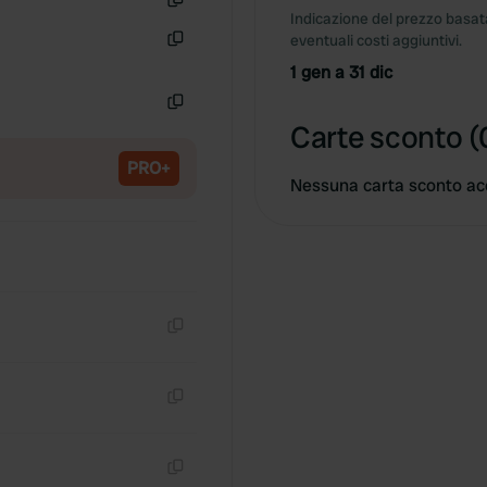
Indicazione del prezzo basata
Copia
eventuali costi aggiuntivi.
Copia
1 gen a 31 dic
Copia
Carte sconto (
PRO+
Nessuna carta sconto ac
Copia
Copia