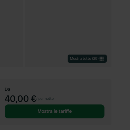
Mostra tutto
(
25
)
Da
40,00 €
/
per notte
Mostra le tariffe