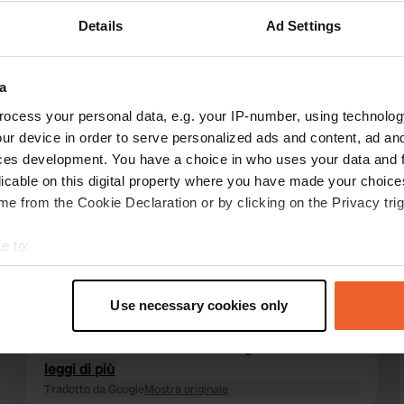
Details
Ad Settings
ensioni:
Mostra di più
o
(11)
a
ocess your personal data, e.g. your IP-number, using technolog
censioni
ur device in order to serve personalized ads and content, ad a
ces development. You have a choice in who uses your data and 
licable on this digital property where you have made your choic
e from the Cookie Declaration or by clicking on the Privacy trig
vdwalSietse
v
2 settimane fa
e to:
Che posto meraviglioso dove soggiornare per
t your geographical location which can be accurate to within sev
24 o al massimo 48 ore. Incredibilmente pulito;
tively scanning it for specific characteristics (fingerprinting)
all'arrivo, si attraversa il cancello e si riceve
Use necessary cookies only
 personal data is processed and set your preferences in the
det
automaticamente un pass. Con questo, si può
fare la doccia e usare i servizi igienici.
e content and ads, to provide social media features and to analy
Bellissimo percorso ciclabile per il Lago di
leggi di più
 our site with our social media, advertising and analytics partn
Caldaro.
Tradotto da Google
Mostra originale
 provided to them or that they’ve collected from your use of their