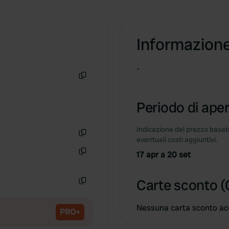
Informazion
-
Copia
Periodo di aper
Indicazione del prezzo basata
eventuali costi aggiuntivi.
Copia
17 apr a 20 set
Copia
Carte sconto (
Copia
Nessuna carta sconto ac
PRO+