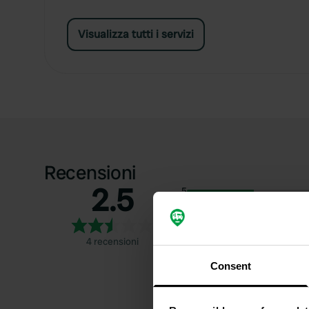
Visualizza tutti i servizi
Recensioni
2.5
5
4
3
4 recensioni
2
Consent
1