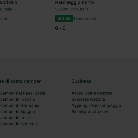
aprissio
Parcheggio Porto
, Italia
13,2 km
•
Goro, Italia
Preferito
Pre
ioni
2.63
4 recensioni
0 - 0
ee di sosta camper
Business
 camper nei Paesi Bassi
Accedi come gestore
 camper in Francia
Business website
a camper in Germania
Aggiungi il tuo campeggio
a camper in Spagna
Ricevi prenotazioni
 camper in Italia
a camper in Norvegia