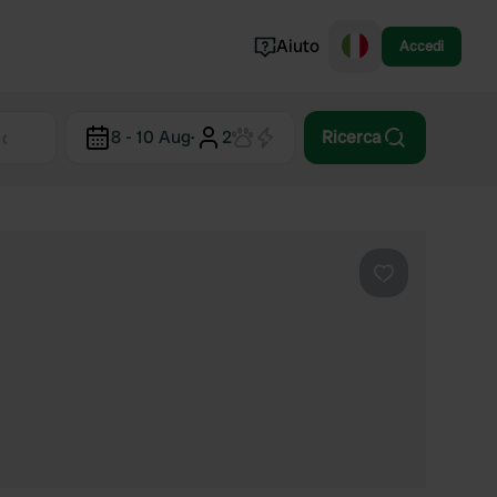
Aiuto
Accedi
Norvegia
8 - 10 Aug
·
2
Ricerca
Portogallo
Danimarca
Croazia
Mostra tutto...
Preferito