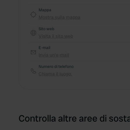
Mappa
Mostra sulla mappa
Sito web
Visita il sito web
E-mail
Invia un'e-mail
Numero di telefono
Chiama il luogo.
Controlla altre aree di sost