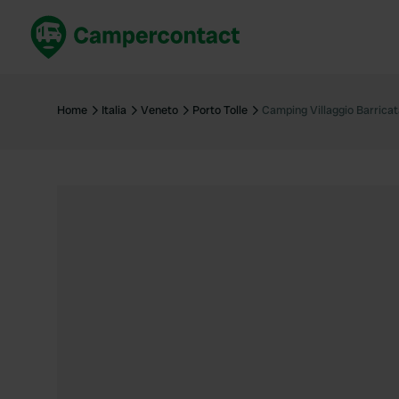
Prenota ora
Migli
Italia
Italia
Home
Italia
Veneto
Porto Tolle
Camping Villaggio Barrica
Spagna
Spagn
Francia
Franci
Germania
Germa
Prenotazione sicura (EN)
Paesi 
Mostra tutto...