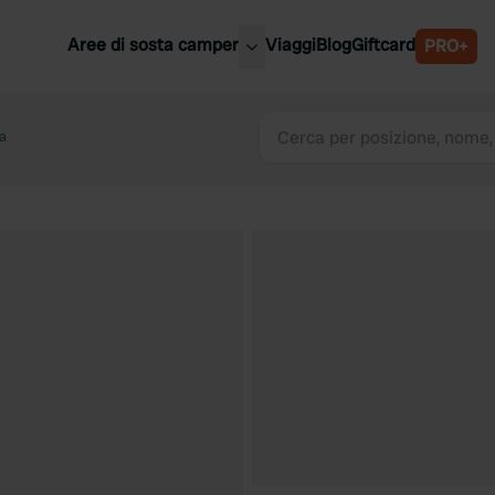
Aree di sosta camper
Viaggi
Blog
Giftcard
PRO+
ori aree di sosta camper
Belgio
ta
Slovenia
a
Austria
a
Svezia
nia
Svizzera
Bassi