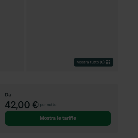
Mostra tutto
(
6
)
Da
42,00 €
/
per notte
Mostra le tariffe