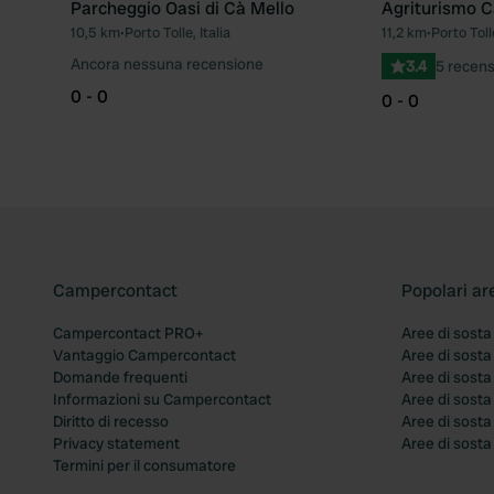
Parcheggio Oasi di Cà Mello
Agriturismo C
10,5 km
•
Porto Tolle, Italia
11,2 km
•
Porto Tolle
Preferito
Ancora nessuna recensione
3.4
5 recens
0 - 0
0 - 0
Campercontact
Popolari ar
Campercontact PRO+
Aree di sosta
Vantaggio Campercontact
Aree di sosta
Domande frequenti
Aree di sost
Informazioni su Campercontact
Aree di sost
Diritto di recesso
Aree di sosta
Privacy statement
Aree di sost
Termini per il consumatore