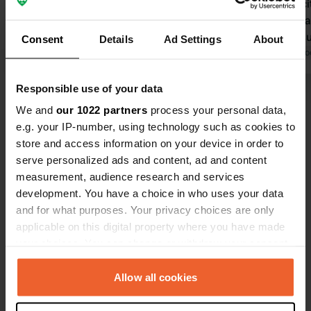
trovato un posto in strada di fronte
siamo riusci
alla caserma dei pompieri. Purtroppo,
sosta per c
tutti i posti per il campeggio erano
Carrafour s
Consent
Details
Ad Settings
About
occupati da auto. C'era un camper,
Tradotto da Google
Mostra originale
finiti nell'a
Tradotto da Go
quindi sapevamo che era lì. Per
Area de Tale
fortuna, si è liberato un posto dove
proprio acca
Responsible use of your data
Visualizza tutte le 27 recensioni
abbiamo potuto parcheggiare. Si
acqua, serviz
We and
our 1022 partners
process your personal data,
scopre che il 15 maggio è il giorno
acque reflue 
e.g. your IP-number, using technology such as cookies to
della festa di San Isidro, con grandi
Sei stato qui?
store and access information on your device in order to
festeggiamenti nel parco che
serve personalized ads and content, ad and content
possono durare diversi giorni. Persino
measurement, audience research and services
le auto erano parcheggiate tra i
development. You have a choice in who uses your data
camper.
and for what purposes. Your privacy choices are only
applicable on this digital property where you have made
Contatto
your choices. You can change or withdraw your consent
any time from the Cookie Declaration or by clicking on
the Privacy trigger icon.
Allow all cookies
Posizione
Calle de los Alfareros
Copia
If you allow, we would also like to: