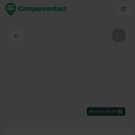
Indietro
Preferi
Mostra tutto
(
6
)