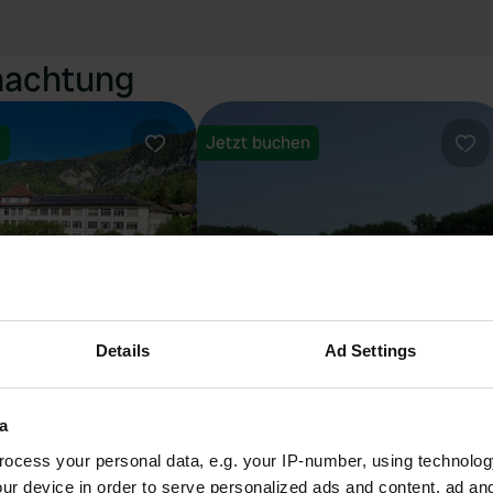
rnachtung
n
Jetzt buchen
Favorit
Fav
Details
Ad Settings
platz Welschenrohr
De Heidebloem Recreatie
a
nsbrunnen, Schweiz
Haarle, Niederlande
ocess your personal data, e.g. your IP-number, using technolog
rtungen
4.45
76 Bewertungen
ur device in order to serve personalized ads and content, ad a