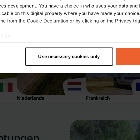
15 - 25
ces development. You have a choice in who uses your data and 
licable on this digital property where you have made your choic
stellplatz oder Campingplatz in
e from the Cookie Declaration or by clicking on the Privacy trig
e to:
t your geographical location which can be accurate to within sev
tively scanning it for specific characteristics (fingerprinting)
Use necessary cookies only
 personal data is processed and set your preferences in the
det
e content and ads, to provide social media features and to analy
 our site with our social media, advertising and analytics partn
 provided to them or that they’ve collected from your use of their
Niederlande
Frankreich
chtungen