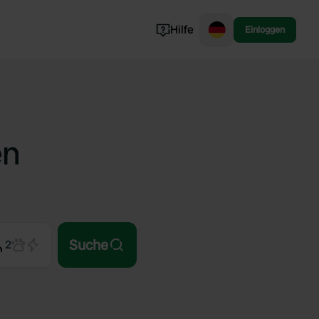
Hilfe
Einloggen
Norwegen
Portugal
Dänemark
Slowenien
en
Alle ansehen...
Suche
2