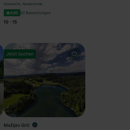
Koewacht, Niederlande
4.82
62 Bewertungen
10 - 15
Jetzt buchen
orit
Favorit
Mažijev Grič