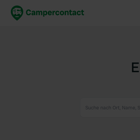
Jetzt buchen
Best
Deutschland
Deuts
Niederlande
Niede
Frankreich
Frank
E
Italien
Italie
Sicher buchen
Spani
Alle ansehen...