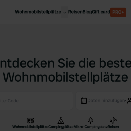
Wohnmobilstellplätze
Reisen
Blog
Gift card
PRO+
e Wohnmobilstellplätze
Belgien
chland
Luxemburg
rlande
Österreich
reich
Schweden
ntdecken Sie die best
n
Schweiz
Wohnmobilstellplätze
en
Daten hinzufügen
·
Wohnmobilstellplätze
Campingplätze
Mikro-Campingplatz
Reisen