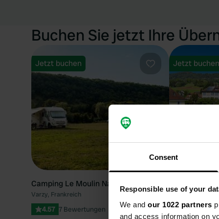
Buchen Sie jetzt Ihre Übe
Jetzt buchen
Jetzt buche
Favorit
Consent
Camping Le Moulin Naudin
Hirschenpark
Responsible use of your dat
Varzy, Frankreich
Welschenrohr-Gä
We and
our 1022 partners
pr
4.57
7 Bewertungen
4.89
9 Bewe
and access information on yo