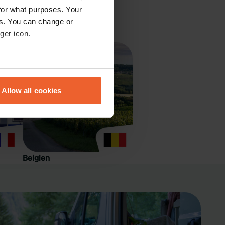
Von 25,60 €
(zzgl. Gebühren)
for what purposes. Your
es. You can change or
...
ger icon.
eral meters
Allow all cookies
ails section
.
se our traffic. We also share
ers who may combine it with
 services.
Belgien