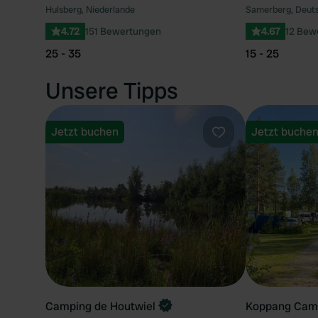
Hulsberg, Niederlande
Samerberg, Deut
4.72
151 Bewertungen
4.67
12 Bew
25 - 35
15 - 25
Unsere Tipps
Jetzt buchen
Jetzt buche
Favorit
Camping de Houtwiel
Koppang Camp