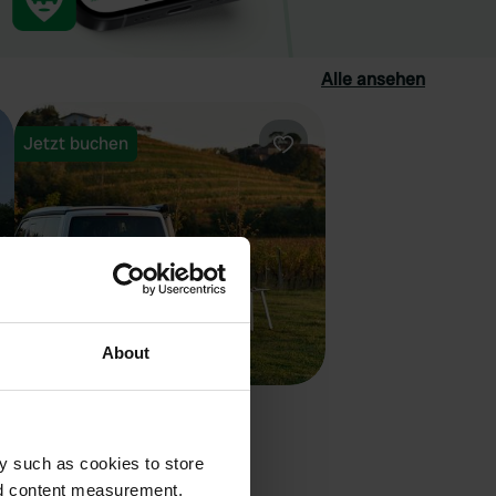
Alle ansehen
Jetzt buchen
orit
Favorit
About
Camping Borgo dei Sapori
Cividale del Friuli, Italien
y such as cookies to store
4.75
4 Bewertungen
nd content measurement,