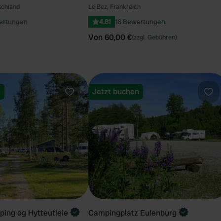
schland
Le Bez, Frankreich
ertungen
4.81
16 Bewertungen
Von 60,00 €
(zzgl. Gebühren)
n
Jetzt buchen
Favorit
Fav
ing og Hytteutleie
Campingplatz Eulenburg