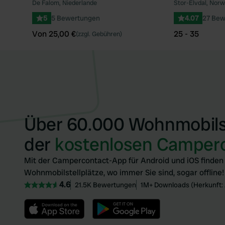
De Falom, Niederlande
Stor-Elvdal, Nor
5
5 Bewertungen
4.07
27 Bew
Von 25,00 €
25 - 35
(zzgl. Gebühren)
Über 60.000 Wohnmobilst
der
kostenlosen Camper
Mit der Campercontact-App für Android und iOS finden 
Wohnmobilstellplätze, wo immer Sie sind, sogar offline!
4.6
21.5K Bewertungen
1M+ Downloads (Herkunft: 