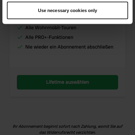
If you allow, we would also like to:
Use necessary cookies only
Collect information about your geographical location
Unbegrenzte Bewertungen und Fotos
which can be accurate to within several meters
Alle Wohnmobil-Touren
Identify your device by actively scanning it for
specific characteristics (fingerprinting)
Alle PRO+-Funktionen
Find out more about how your personal data is processed
Nie wieder ein Abonnement abschließen
and set your preferences in the
details section
.
We use cookies to personalise content and ads, to
provide social media features and to analyse our traffic.
We also share information about your use of our site with
Lifetime auswählen
our social media, advertising and analytics partners who
may combine it with other information that you’ve
provided to them or that they’ve collected from your use
of their services.
Ihr Abonnement beginnt sofort nach Zahlung, womit Sie auf
das Widerrufsrecht verzichten.