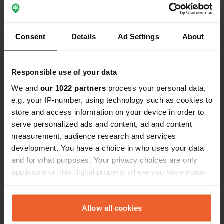
Alle Wohnmobil-Touren
Alle PRO+-Funktionen
Beliebteste Option
Consent
Details
Ad Settings
About
Responsible use of your data
We and
our 1022 partners
process your personal data,
Jahr auswählen
e.g. your IP-number, using technology such as cookies to
store and access information on your device in order to
serve personalized ads and content, ad and content
measurement, audience research and services
development. You have a choice in who uses your data
Lifetime
and for what purposes. Your privacy choices are only
Immer alle Vorteile
applicable on this digital property where you have made
your choices. You can change or withdraw your consent
any time from the Cookie Declaration or by clicking on
119,99 €
the Privacy trigger icon.
Allow all cookies
/einmalig