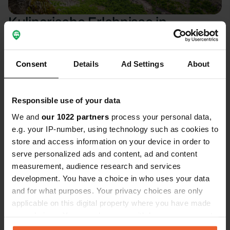
Kulinarische Erlebnisse in
Vestland
Consent
Details
Ad Settings
About
Bereiten Sie Ihre Geschmacksnerven auf ein
gastronomisches Abenteuer in Vestland vor! Probieren
Sie leckere fangfrische Meeresfrüchte aus den Fjorden
Responsible use of your data
und genießen Sie schmackhafte Gerichte wie gegrillten
Lachs, cremige Fischsuppe und knusprigen Fisch mit
We and
our 1022 partners
process your personal data,
Pommes. Genießen Sie die reichhaltigen Aromen der
e.g. your IP-number, using technology such as cookies to
traditionellen norwegischen Küche, während Sie den
store and access information on your device in order to
Panoramablick auf die majestätischen Landschaften
serve personalized ads and content, ad and content
genießen. 🐟🍽️
measurement, audience research and services
development. You have a choice in who uses your data
and for what purposes. Your privacy choices are only
applicable on this digital property where you have made
your choices. You can change or withdraw your consent
any time from the Cookie Declaration or by clicking on