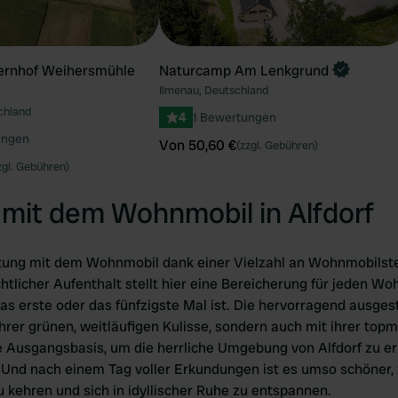
ernhof Weihersmühle
Naturcamp Am Lenkgrund
Ilmenau, Deutschland
chland
4
1 Bewertungen
ungen
Von 50,60 €
(zzgl. Gebühren)
zgl. Gebühren)
mit dem Wohnmobil in Alfdorf
chtung mit dem Wohnmobil dank einer Vielzahl an Wohnmobilstel
chtlicher Aufenthalt stellt hier eine Bereicherung für jeden Wo
as erste oder das fünfzigste Mal ist. Die hervorragend ausges
hrer grünen, weitläufigen Kulisse, sondern auch mit ihrer topm
e Ausgangsbasis, um die herrliche Umgebung von Alfdorf zu er
n. Und nach einem Tag voller Erkundungen ist es umso schöner,
kehren und sich in idyllischer Ruhe zu entspannen.