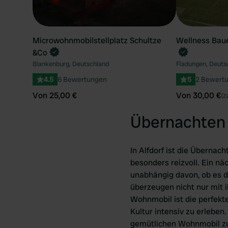
Microwohnmobilstellplatz Schultze
Wellness Bau
&Co
Blankenburg, Deutschland
Fladungen, Deuts
4.5
6 Bewertungen
5
2 Bewert
Von 25,00 €
Von 30,00 €
(z
Übernachten 
In Alfdorf ist die Überna
besonders reizvoll. Ein nä
unabhängig davon, ob es d
überzeugen nicht nur mit i
Wohnmobil ist die perfekt
Kultur intensiv zu erlebe
gemütlichen Wohnmobil zu 