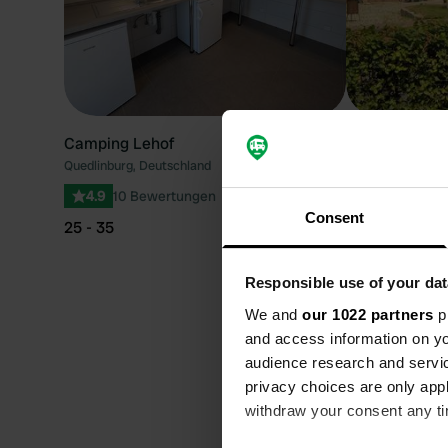
Camping Lehof
Ferienhof Rh
Quedlinburg, Deutschland
Armenhof, Deutsc
4.9
10 Bewertungen
5
38 Bewer
Consent
25 - 35
Von 30,00 €
Beste Jahres
Responsible use of your dat
besuchen
We and
our 1022 partners
pr
and access information on yo
audience research and servi
Die beste Jahreszeit, um 
privacy choices are only app
ab. Im Frühling und Sommer
withdraw your consent any tim
wunderschöne Landschaft z
angenehmes Klima, das zum