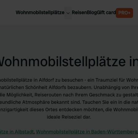
Wohnmobilstellplätze
Reisen
Blog
Gift card
PRO+
e Wohnmobilstellplätze
Belgien
chland
Luxemburg
rlande
Österreich
ohnmobilstellplätze in
reich
Schweden
n
Schweiz
en
obilstellplätze in Alfdorf zu besuchen - ein Traumziel für Woh
natürlichen Schönheit Alfdorfs bezaubern. Unabhängig von Ihr
die Möglichkeit, Reiserouten nach Ihrem Geschmack zu gestalten
undliche Atmosphäre bekannt sind. Tauchen Sie ein in die natü
inzigartigkeit dieses Ortes entdecken möchten, die Wohnmobilste
ideale Reiseziel dar.
tze in Albstadt
,
Wohnmobilstellplätze in Baden-Württemberg