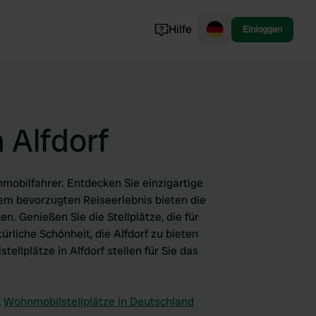
Hilfe
Einloggen
Norwegen
Portugal
Dänemark
 Alfdorf
Slowenien
Alle ansehen...
nmobilfahrer. Entdecken Sie einzigartige
em bevorzugten Reiseerlebnis bieten die
. Genießen Sie die Stellplätze, die für
rliche Schönheit, die Alfdorf zu bieten
llplätze in Alfdorf stellen für Sie das
,
Wohnmobilstellplätze in Deutschland