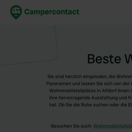
Jetzt buchen
Best
Deutschland
Deuts
Niederlande
Niede
Beste W
Frankreich
Frank
Italien
Italie
Sicher buchen
Spani
Sie sind herzlich eingeladen, die Wohnm
Alle ansehen...
Panoramen und lassen Sie sich von der 
Wohnmobilstellplätze in Alfdorf Ihnen 
ihre hervorragende Ausstattung und fre
hat. Ob Sie die Ruhe suchen oder die E
Besuchen Sie auch:
Wohnmobilstellplä