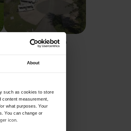
WOMO Bahnhof Friedrichroda
Friedrichroda, Deutschland
4.84
19 Bewertungen
About
25 - 35
bil zu
y such as cookies to store
nd content measurement,
for what purposes. Your
n persönlichen Vorlieben
es. You can change or
ind lang - perfekt, um die
ger icon.
hreszeiten oft ein
cher, könnten der Herbst