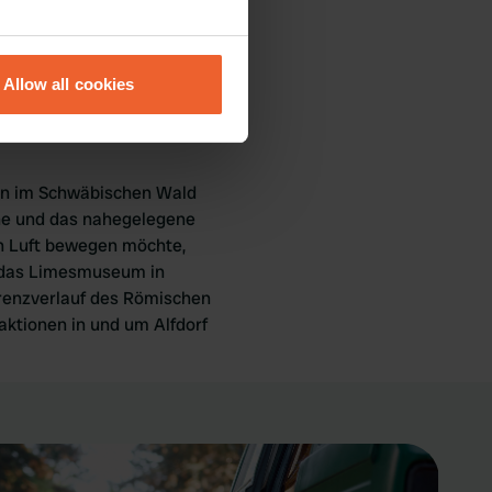
e der mechanisch gefärbte
eral meters
 den Wohnmobilstellplätzen
Allow all cookies
ails section
.
se our traffic. We also share
ers who may combine it with
zen im Schwäbischen Wald
 services.
che und das nahegelegene
en Luft bewegen möchte,
n das Limesmuseum in
Grenzverlauf des Römischen
raktionen in und um Alfdorf