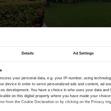
ön Jahn
Ferienpark Ebertswiese
hland
Floh-Seligenthal, Deutschland
tungen
4.53
19 Bewertungen
Details
Ad Settings
15 - 25
zeit um Alfdorf mit dem Wohnmo
a
ocess your personal data, e.g. your IP-number, using technolog
ur device in order to serve personalized ads and content, ad a
ces development. You have a choice in who uses your data and 
Alfdorf mit dem Wohnmobil zu entdecken, hängt stark von Ihre
licable on this digital property where you have made your choic
 sind die Temperaturen mild, die Natur erblüht und die Tage s
e from the Cookie Declaration or by clicking on the Privacy trig
u genießen. Wohnmobilstellplätze Alfdorf bieten in diesen Ja
 Verweilen einlädt. Mögen Sie es eher ruhiger und beschauli