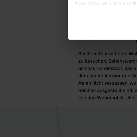
If you allow, we would also lik
und Winter für Sie die be
Collect information abou
Herbst in Alfdorf. Aber a
Identify your device by ac
Alfdorf ein ganz anderes, e
Find out more about how your
Sehenswürdig
We use cookies to personalis
information about your use of
Bei Ihrer Tour mit dem Wo
other information that you’ve
zu besuchen. Sehenswert s
Schloss Hohenstadt, das Si
dem empfehlen wir den Na
Aalen nicht verpassen, wo
Reiches ausgestellt sind. 
von den Wohnmobilstellpl