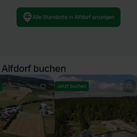
Alle Standorte in Alfdorf anzeigen
 Alfdorf buchen
n
Jetzt buchen
Favorit
Fav