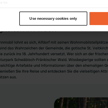
e to:
ssere Wahl sein. Kaum eine Jahreszeit ist so stimmungsvoll wi
t your geographical location which can be accurate to within sev
uch der Winter hat seinen ganz besonderen Reiz und bietet auf
tively scanning it for specific characteristics (fingerprinting)
benso reizvolles Bild.
Use necessary cookies only
 personal data is processed and set your preferences in the
det
keiten in Alfdorf
e content and ads, to provide social media features and to analy
 our site with our social media, advertising and analytics partn
hnmobil lohnt es sich, Alfdorf mit seinen Wohnmobilstellplät
 provided to them or that they’ve collected from your use of their
ind das Wahrzeichen der Gemeinde, die gotische St. Veitkir
e zurück ins 18. Jahrhundert versetzt. Wer sich an der frisch
turpark Schwäbisch-Fränkischer Wald. Wissbegierige sollte
 wichtige Artefakte und Informationen über den ehemaligen 
Genießen Sie Ihre Reise und entdecken Sie die vielseitigen Att
ätzen aus.