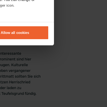
 gibt viele
ger icon.
den können. Die
n Ihnen ein
hiedene Navigations-Apps
eral meters
n mit Ihrem Wohnmobil.
Allow all cookies
ails section
.
se our traffic. We also share
 interessante
ers who may combine it with
rominent sind hier
 services.
eugen. Kulturelle
leben vergangener
ittmatt sollten Sie sich
tzen Herrischried
der laden zu
 Teufelsgrund fündig.