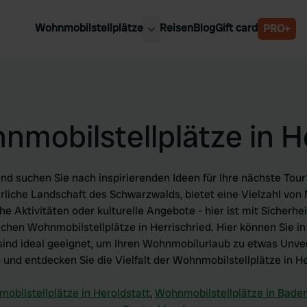
Wohnmobilstellplätze
Reisen
Blog
Gift card
PRO+
e Wohnmobilstellplätze
Belgien
chland
Luxemburg
rlande
Österreich
mobilstellplätze in H
reich
Schweden
n
Schweiz
en
d suchen Sie nach inspirierenden Ideen für Ihre nächste Tour?
errliche Landschaft des Schwarzwalds, bietet eine Vielzahl vo
he Aktivitäten oder kulturelle Angebote - hier ist mit Sicherh
eichen Wohnmobilstellplätze in Herrischried. Hier können Sie 
sind ideal geeignet, um Ihren Wohnmobilurlaub zu etwas Unve
n und entdecken Sie die Vielfalt der Wohnmobilstellplätze in He
obilstellplätze in Heroldstatt
,
Wohnmobilstellplätze in Bad