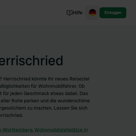
Hilfe
Einloggen
Norwegen
Portugal
Dänemark
errischried
Slowenien
Alle ansehen...
 Herrischried könnte Ihr neues Reiseziel
n Möglichkeiten für Wohnmobilfahrer. Ob
eit für jeden Geschmack etwas dabei. Das
in aller Ruhe parken und die wunderschöne
rgesslichem zu machen. Lassen Sie sich
rrischried.
en-Württemberg
,
Wohnmobilstellplätze in