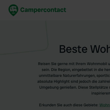
Jetzt buchen
Best
Deutschland
Deuts
Niederlande
Niede
Beste Wohn
Frankreich
Frank
Italien
Italie
Sicher buchen
Spani
Reisen Sie gerne mit Ihrem Wohnmobil un
Alle ansehen...
sein. Die Region, eingebettet in die h
unmittelbare Naturerfahrungen, sportlic
absolute Highlight sind jedoch die zahlr
Umgebung genießen. Diese Stellplätze 
inspiriere
Erkunden Sie auch diese Gebiete:
Wohnm