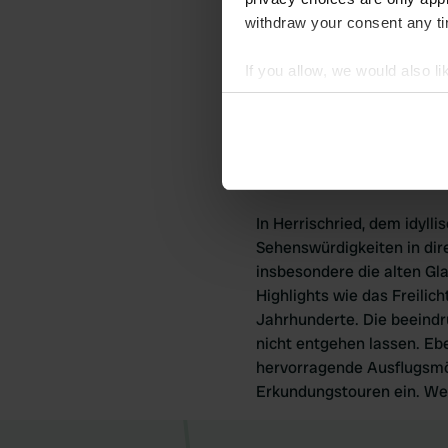
Temperaturen angenehm und
withdraw your consent any tim
Wandermöglichkeiten und 
Wohnmobilstellplätze Herri
If you allow, we would also lik
unvergessliches Erlebnis.
Collect information abou
finden. Kommen Sie nach H
Identify your device by ac
Find out more about how your
Sehenswürdig
We use cookies to personalis
In Herrischried, dem idyll
information about your use of
Sehenswürdigkeiten in dir
other information that you’ve
insbesondere die alten Gla
Highlights wie das Freili
Jahrhunderte. Die beeindru
nicht entgehen lassen. Eb
hervorragende Ausflugsm
Erkundungstouren ein. Wer