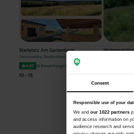
Stellplatz Am Gartenberg
Wohnmobilhaf
Ostramondra, Deutschland
Stein
Volkmarsen, Deut
4.93
14 Bewertungen
4.52
141 Be
10 - 15
10 - 15
Consent
Beste Jahres
Responsible use of your dat
besuchen
We and
our 1022 partners
pr
and access information on yo
Für Wohnmobilfahrer, die 
audience research and servi
erkunden möchten, bietet s
privacy choices are only app