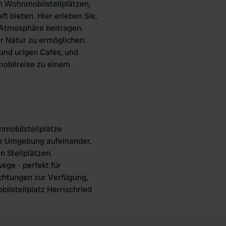
n Wohnmobilstellplätzen,
t bieten. Hier erleben Sie,
 Atmosphäre beitragen.
ur Natur zu ermöglichen.
und urigen Cafés, und
mobilreise zu einem
d
nmobilstellplätze
che Umgebung aufeinander.
n Stellplätzen.
ege - perfekt für
chtungen zur Verfügung,
ilstellplatz Herrischried