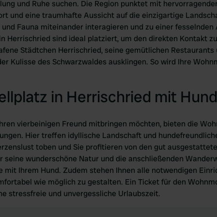
lung und Ruhe suchen. Die Region punktet mit hervorragende
 und eine traumhafte Aussicht auf die einzigartige Landschaf
a und Fauna miteinander interagieren und zu einer fesselnden
n Herrischried sind ideal platziert, um den direkten Kontakt z
afene Städtchen Herrischried, seine gemütlichen Restaurants 
der Kulisse des Schwarzwaldes ausklingen. So wird Ihre Wohn
lplatz in Herrischried mit Hun
ihren vierbeinigen Freund mitbringen möchten, bieten die Woh
gungen. Hier treffen idyllische Landschaft und hundefreundli
rzenslust toben und Sie profitieren von den gut ausgestattete
für seine wunderschöne Natur und die anschließenden Wanderw
 mit Ihrem Hund. Zudem stehen Ihnen alle notwendigen Einri
fortabel wie möglich zu gestalten. Ein Ticket für den Wohnmob
eine stressfreie und unvergessliche Urlaubszeit.