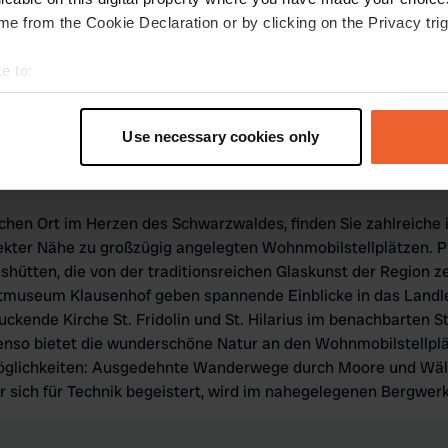
 die umliegenden Naturgebiete zeigen ihre ganze Pracht. Es
e from the Cookie Declaration or by clicking on the Privacy trig
Sehenswürdigkeiten, die Sie während Ihres Aufenthalts erkun
schried haben in dieser Zeit ihren besonderen Reiz und biete
e to:
 Die genaue Lage der Stellplätze können Sie leicht über versc
t your geographical location which can be accurate to within sev
errischried und entdecken Sie eine neue Lieblingsdestinatio
tively scanning it for specific characteristics (fingerprinting)
Use necessary cookies only
 personal data is processed and set your preferences in the
det
keiten in Herrischried
e content and ads, to provide social media features and to analy
ischen Ort im Herzen des Schwarzwaldes, finden Sie zahlreiche
 our site with our social media, advertising and analytics partn
ekter Nähe zu großzügig angelegten Wohnmobilstellplätzen. P
 provided to them or that they’ve collected from your use of their
shütten, die von der traditionsreichen Glaskunst der Region z
chtmuseum Klausenhof geben spannende Einblicke in das Land
ckende Kirche St. Fridolin und St. Hilarius im benachbarten Str
enso bietet die wunderschöne Natur an den Wohnmobilstellplä
öglichkeiten: Ausgedehnte Wanderwege durch Moore und Wäl
 sich für Technik begeistert, wird im nahegelegenen Bergwerk