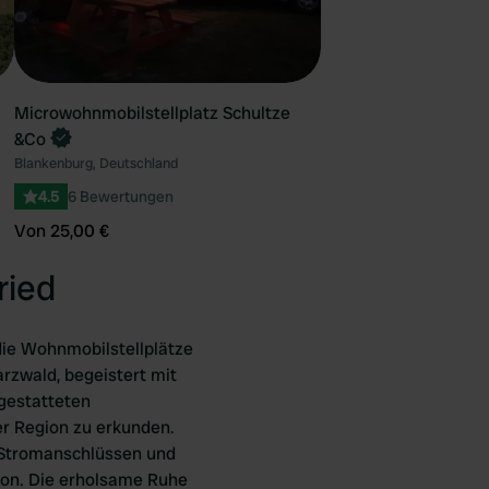
Microwohnmobilstellplatz Schultze
&Co
Blankenburg, Deutschland
4.5
6 Bewertungen
Von 25,00 €
ried
die Wohnmobilstellplätze
arzwald, begeistert mit
sgestatteten
er Region zu erkunden.
t Stromanschlüssen und
ion. Die erholsame Ruhe