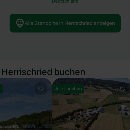
Deutschland
Alle Standorte in Herrischried anzeigen
 Herrischried buchen
n
Jetzt buchen
Favorit
Fav