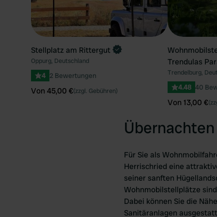
Stellplatz am Rittergut
Wohnmobilstel
Oppurg, Deutschland
Trendulas Par
Trendelburg, Deu
4
2 Bewertungen
4.48
40 Bew
Von 45,00 €
(zzgl. Gebühren)
Von 13,00 €
(zz
Übernachten 
Für Sie als Wohnmobilfahr
Herrischried eine attrakti
seiner sanften Hügellands
Wohnmobilstellplätze sind
Dabei können Sie die Nähe
Sanitäranlagen ausgestatt