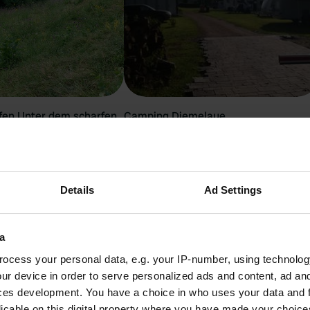
en Unter dem scharfen
Camping Diemelaue
Helmarshausen, Deutschland
schland
4.64
33 Bewertungen
wertungen
15 - 25
Details
Ad Settings
zeit um Herrischried mit dem W
a
ocess your personal data, e.g. your IP-number, using technolog
ur device in order to serve personalized ads and content, ad a
das malerische Herrischried und seine hochwertigen Wohnmobi
ces development. You have a choice in who uses your data and 
ich besonders der späte Frühling bis Anfang Herbst an. Zu die
licable on this digital property where you have made your choic