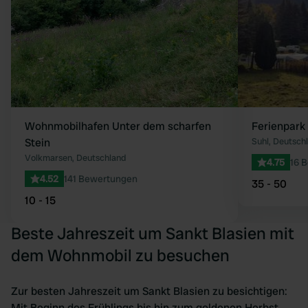
Wohnmobilhafen Unter dem scharfen
Ferienpark
Stein
Suhl, Deutsch
Volkmarsen, Deutschland
4.75
16 
4.52
141 Bewertungen
35 - 50
10 - 15
Beste Jahreszeit um Sankt Blasien mit
dem Wohnmobil zu besuchen
Zur besten Jahreszeit um Sankt Blasien zu besichtigen:
Mit Beginn des Frühlings bis hin zum goldenen Herbst