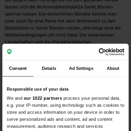
lassen sich die Wohnmobilstellplätze Sankt Blasien
optimal nutzen. Die winterlichen Monate könnte man
zwar auch für eine Reise mit dem Wohnmobil zu den
Stellplätzen in Sankt Blasien nutzen, allerdings sind die
Wetterbedingungen oft nicht ideal. Die malerischen
Landschaften und die charakteristischen
Schwarzwaldhäuser bieten zu jeder Jahreszeit einen
wundervollen Anblick. Vor Ort gibt es auch zahlreiche
Wanderwege und Radwege, die zu Erkundungstouren
Consent
Details
Ad Settings
About
einladen. Sankt Blasien ist somit ein idealer Ort für all
jene, die den Schwarzwald mit dem Wohnmobil erkunden
möchten.
Responsible use of your data
Sehenswürdigkeiten in Sankt Blasien
We and
our 1022 partners
process your personal data,
e.g. your IP-number, using technology such as cookies to
Für Wohnmobilfahrer bietet Sankt Blasien, mit seinen
store and access information on your device in order to
speziellen Wohnmobilstellplätzen, einen optimalen
serve personalized ads and content, ad and content
Ausgangspunkt zur Entdeckung der Schönheiten des
measurement, audience research and services