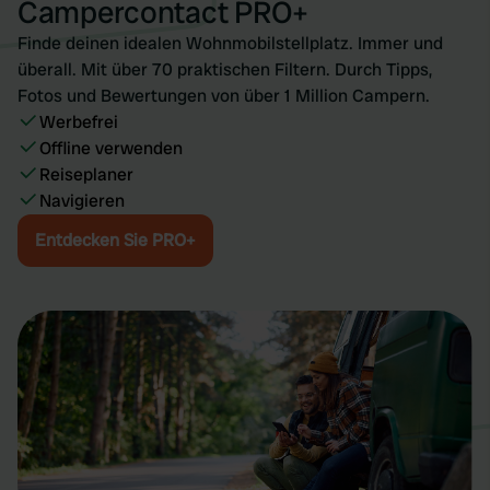
Campercontact PRO+
may combine it with other information that you’ve
Finde deinen idealen Wohnmobilstellplatz. Immer und
provided to them or that they’ve collected from your use
überall. Mit über 70 praktischen Filtern. Durch Tipps,
of their services.
Fotos und Bewertungen von über 1 Million Campern.
Werbefrei
Offline verwenden
Reiseplaner
Navigieren
Entdecken Sie PRO+