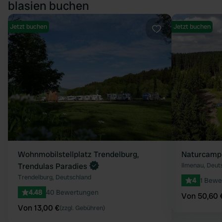
blasien buchen
Jetzt buchen
Jetzt buchen
Favorit
Wohnmobilstellplatz Trendelburg,
Naturcamp
Trendulas Paradies
Ilmenau, Deut
Trendelburg, Deutschland
4
1 Bewe
4.48
40 Bewertungen
Von 50,60 
Von 13,00 €
(zzgl. Gebühren)