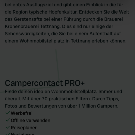
beliebtes Ausflugsziel und gibt einen Einblick in die für
specific characteristics (fingerprinting)
die Region typische Hopfenkultur. Entdecken Sie die Welt
Find out more about how your personal data is processed
des Gerstensafts bei einer Führung durch die Brauerei
and set your preferences in the
details section
.
Kronenbrauerei Tettnang. Dies sind nur einige der
Sehenswürdigkeiten, die Sie bei einem Aufenthalt auf
We use cookies to personalise content and ads, to
einem Wohnmobilstellplatz in Tettnang erleben können.
provide social media features and to analyse our traffic.
We also share information about your use of our site with
our social media, advertising and analytics partners who
may combine it with other information that you’ve
provided to them or that they’ve collected from your use
of their services.
Campercontact PRO+
Finde deinen idealen Wohnmobilstellplatz. Immer und
überall. Mit über 70 praktischen Filtern. Durch Tipps,
Fotos und Bewertungen von über 1 Million Campern.
Werbefrei
Offline verwenden
Reiseplaner
Navigieren