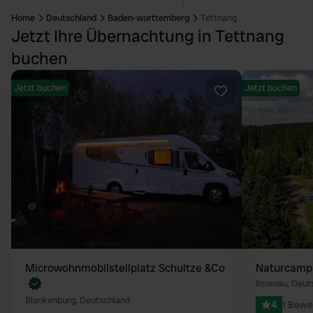
Home
Deutschland
Baden-wurttemberg
Tettnang
Jetzt Ihre Übernachtung in Tettnang
buchen
Jetzt buchen
Jetzt buchen
Favorit
Microwohnmobilstellplatz Schultze &Co
Naturcamp
Ilmenau, Deut
Blankenburg, Deutschland
4
1 Bewe