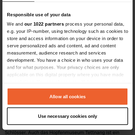
Im Spätsommer, zur Hopfenernte, sollten Sie die
traditionellen Hopfenfeste nicht verpassen. Im Winter
Responsible use of your data
überzeugt die Gegend mit ruhigen, verschneiten
Landschaften und bietet sich für Wintersportarten an.
We and
our 1022 partners
process your personal data,
Unabhängig von der Jahreszeit, ein Besuch von Tettnang
e.g. your IP-number, using technology such as cookies to
mit dem Wohnmobil ist immer lohnenswert.
store and access information on your device in order to
serve personalized ads and content, ad and content
Sehenswürdigkeiten in Tettnang
measurement, audience research and services
development. You have a choice in who uses your data
Nutzen Sie die Anziehungskraft der
and for what purposes. Your privacy choices are only
Wohnmobilstellplätze Tettnang und lassen Sie sich von
applicable on this digital property where you have made
den zahlreichen Sehenswürdigkeiten und Attraktionen
your choices. You can change or withdraw your consent
überraschen. Verbinden Sie entspanntes Reisen in Ihrem
any time from the Cookie Declaration or by clicking on
Wohnmobil mit einem Besuch im Gehrenberg-Bodensee-
the Privacy trigger icon.
Allow all cookies
Naturpark und bestaunen Sie die wunderschönen
Ausblicke auf den Bodensee und die Alpen. Spaziere Sie
If you allow, we would also like to:
Use necessary cookies only
durch die historische Altstadt Tettnangs und bewundern
Collect information about your geographical location
Sie die architektonischen Meisterwerke der Tettnanger
which can be accurate to within several meters
Schlösser. Auch das Hopfenmuseum Tettnang ist ein
Identify your device by actively scanning it for