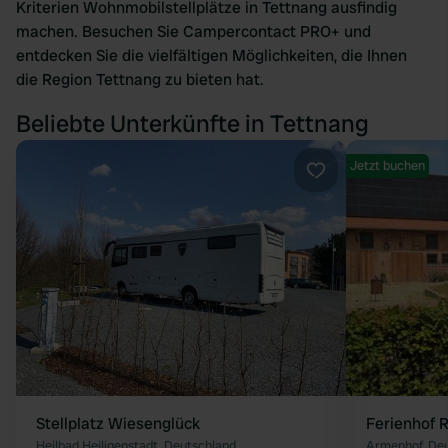
Kriterien Wohnmobilstellplätze in Tettnang ausfindig
machen. Besuchen Sie Campercontact PRO+ und
entdecken Sie die vielfältigen Möglichkeiten, die Ihnen
die Region Tettnang zu bieten hat.
Beliebte Unterkünfte in Tettnang
Jetzt buchen
Favorit
Stellplatz Wiesenglück
Ferienhof 
Heilbad Heiligenstadt, Deutschland
Armenhof, De