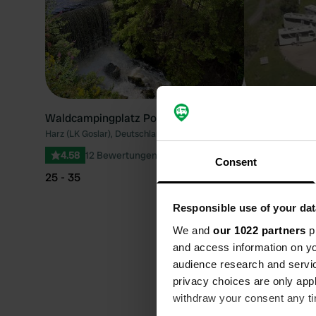
Waldcampingplatz Polstertal
WOMO Bahnhof
Harz (LK Goslar), Deutschland
Friedrichroda, De
4.58
12 Bewertungen
4.84
19 Bew
Consent
25 - 35
25 - 35
Beste Jahres
Responsible use of your dat
We and
our 1022 partners
pr
besuchen
and access information on yo
audience research and servi
Für Wohnmobilfahrer stellt
privacy choices are only app
Vellberg zu fahren. Jede J
withdraw your consent any tim
Landschaft und blühenden 