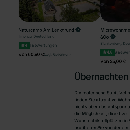
Naturcamp Am Lenkgrund
Microwohnmobi
Ilmenau, Deutschland
&Co
Blankenburg, Deu
4
1 Bewertungen
4.5
6 Bewer
Von 50,60 €
(zzgl. Gebühren)
Von 25,00 €
Übernachten 
Die malerische Stadt Vellb
finden Sie attraktive Wohn
nichts über das entspannt
die Möglichkeit, direkt vo
Wohnmobilstellplätzen in 
profitieren Sie von der e