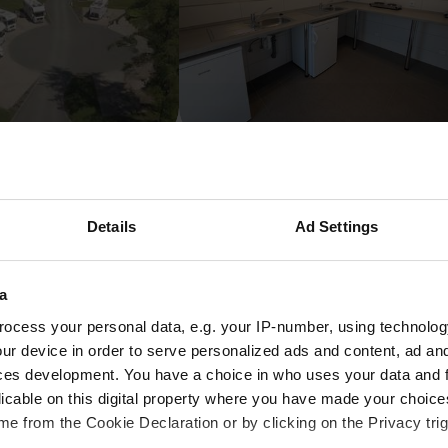
 Friedrichroda
Camping Lehof
utschland
Quedlinburg, Deutschland
ertungen
4.9
10 Bewertungen
Details
Ad Settings
25 - 35
zeit um Vellberg mit dem Wohn
a
ocess your personal data, e.g. your IP-number, using technolog
ur device in order to serve personalized ads and content, ad a
ces development. You have a choice in who uses your data and 
 sich oft die Frage, wann die beste Reisezeit ist, um zu den 
licable on this digital property where you have made your choic
ahreszeit hat hier ihren eigenen Reiz. Im Frühling und Somme
e from the Cookie Declaration or by clicking on the Privacy trig
Felder bewundern. Der Herbst hüllt die Landschaft in bunte 