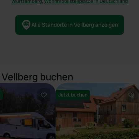
Württemberg
,
Wohnmobilstellplätze in Deutschland
Alle Standorte in Vellberg anzeigen
 Vellberg buchen
n
Jetzt buchen
Favorit
Fav