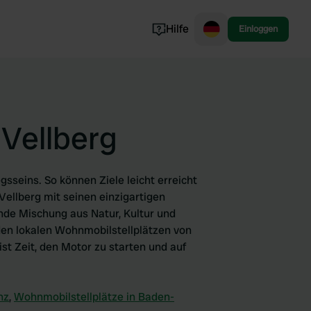
Hilfe
Einloggen
Norwegen
Portugal
Dänemark
 Vellberg
Slowenien
Alle ansehen...
seins. So können Ziele leicht erreicht
 Vellberg mit seinen einzigartigen
nde Mischung aus Natur, Kultur und
den lokalen Wohnmobilstellplätzen von
ist Zeit, den Motor zu starten und auf
nz
,
Wohnmobilstellplätze in Baden-