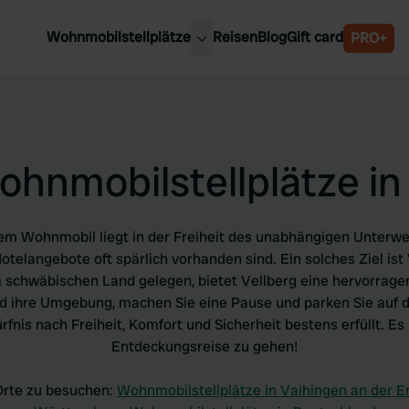
Wohnmobilstellplätze
Reisen
Blog
Gift card
PRO+
e Wohnmobilstellplätze
Belgien
chland
Luxemburg
rlande
Österreich
hnmobilstellplätze in
reich
Schweden
n
Schweiz
en
em Wohnmobil liegt in der Freiheit des unabhängigen Unterwegs
otelangebote oft spärlich vorhanden sind. Ein solches Ziel ist
im schwäbischen Land gelegen, bietet Vellberg eine hervorrage
nd ihre Umgebung, machen Sie eine Pause und parken Sie auf 
fnis nach Freiheit, Komfort und Sicherheit bestens erfüllt. Es 
Entdeckungsreise zu gehen!
Orte zu besuchen:
Wohnmobilstellplätze in Vaihingen an der E