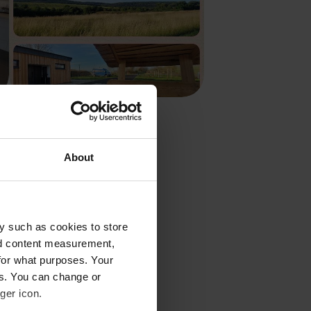
Stellplatz Am Gartenberg
Ostramondra, Deutschland
4.93
14 Bewertungen
About
10 - 15
mobil zu
y such as cookies to store
nd content measurement,
for what purposes. Your
Wohnmobilstellplätzen
es. You can change or
r können Sie die grüne
ger icon.
Farben und im Winter