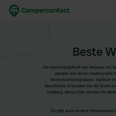
Jetzt buchen
Best
Deutschland
Deuts
Niederlande
Niede
Beste Wo
Frankreich
Frank
Italien
Italie
Sicher buchen
Spani
Die Anziehungskraft des Reisens mit d
Alle ansehen...
werden, bei denen traditionelle H
Wohnmobilstellplätzen. Idyllisch 
Geschichte. Erkunden Sie die Stadt u
Vellberg. Genau hier werden Ihr Bedür
Es gibt auch andere interessante 