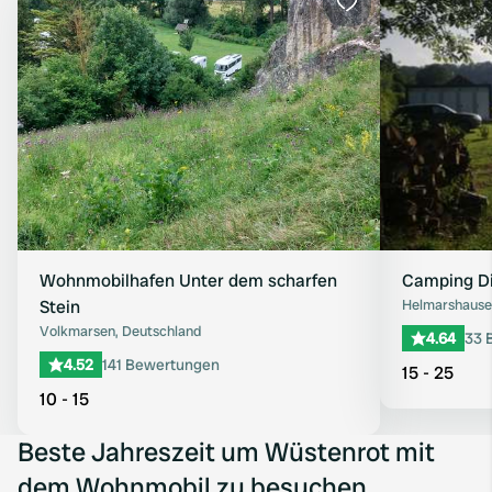
Favorit
Wohnmobilhafen Unter dem scharfen
Camping D
Stein
Helmarshause
Volkmarsen, Deutschland
4.64
33 
4.52
141 Bewertungen
15 - 25
10 - 15
Beste Jahreszeit um Wüstenrot mit
dem Wohnmobil zu besuchen