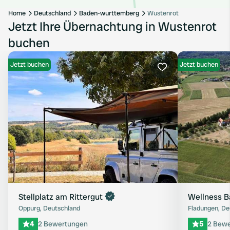
Home
Deutschland
Baden-wurttemberg
Wustenrot
Jetzt Ihre Übernachtung in Wustenrot
buchen
Jetzt buchen
Jetzt buchen
Favorit
Stellplatz am Rittergut
Wellness 
Oppurg, Deutschland
Fladungen, De
4
2 Bewertungen
5
2 Bew