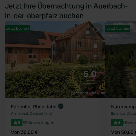
Jetzt Ihre Übernachtung in Auerbach-
in-der-oberpfalz buchen
Jetzt buchen
Jetzt buchen
Favorit
Ferienhof Rhön Jahn
Naturcamp
Armenhof, Deutschland
Ilmenau, Deut
5
39 Bewertungen
4
1 Bewe
Von 30,00 €
Von 50,60 