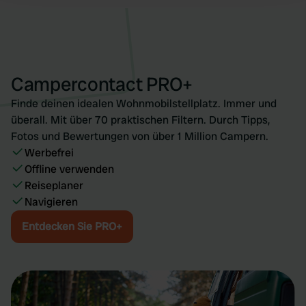
We use cookies to personalise content and ads, to
provide social media features and to analyse our traffic.
We also share information about your use of our site with
Campercontact PRO+
our social media, advertising and analytics partners who
may combine it with other information that you’ve
Finde deinen idealen Wohnmobilstellplatz. Immer und
provided to them or that they’ve collected from your use
überall. Mit über 70 praktischen Filtern. Durch Tipps,
of their services.
Fotos und Bewertungen von über 1 Million Campern.
Werbefrei
Offline verwenden
Reiseplaner
Navigieren
Entdecken Sie PRO+