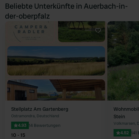
Beliebte Unterkünfte in Auerbach-in-
der-oberpfalz
Favorit
Stellplatz Am Gartenberg
Wohnmobilh
Ostramondra, Deutschland
Stein
Volkmarsen, 
4.93
14 Bewertungen
4.52
141
10 - 15