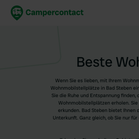
Jetzt buchen
Best
Deutschland
Deuts
Niederlande
Niede
Beste Woh
Frankreich
Frank
Italien
Italie
Sicher buchen
Spani
Wenn Sie es lieben, mit Ihrem Wohnmob
Alle ansehen...
Wohnmobilstellplätze in Bad Steben ei
Sie die Ruhe und Entspannung finden, 
Wohnmobilstellplätzen erholen. Sie 
erkunden. Bad Steben bietet Ihnen d
Unterkunft. Ganz gleich, ob Sie nur für