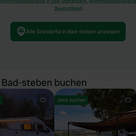
ohnmobilstellplätze in Bad Staffelstein
,
Wohnmobilstellplätze
Deutschland
Alle Standorte in Bad-steben anzeigen
n Bad-steben buchen
n
Jetzt buchen
Favorit
Fav