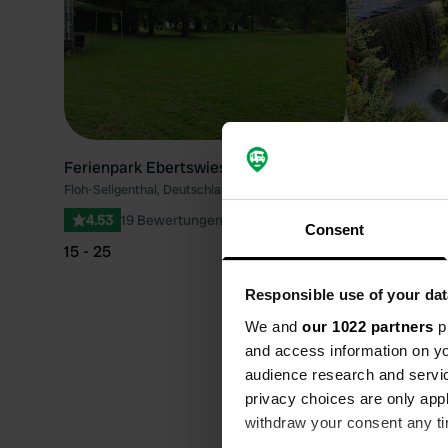
Ferienpark Ebertswiese
Waldcampingpl
Floh-Seligenthal, Deutschland
Harz (LK Goslar),
4.53
19 Bewertungen
4.58
12 Bew
Consent
15 - 25
25 - 35
Beste Jahres
Responsible use of your dat
We and
our 1022 partners
pr
besuchen
and access information on yo
audience research and servi
Die Frage, wann die ideal
privacy choices are only app
Ihren persönlichen Vorlieb
withdraw your consent any tim
charmante Jahreszeiten u