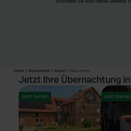
Erkunden Sie auch diese Gebiete:
W
Home
Deutschland
Bayern
Bad-steben
Jetzt Ihre Übernachtung i
Jetzt buchen
Jetzt buche
Favorit