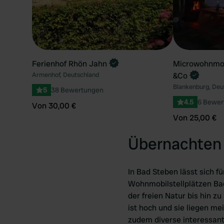
Ferienhof Rhön Jahn
Microwohnmobi
Armenhof, Deutschland
&Co
Blankenburg, Deu
5
38 Bewertungen
4.5
6 Bewer
Von 30,00 €
Von 25,00 €
Übernachten 
In Bad Steben lässt sich f
Wohnmobilstellplätzen Bad
der freien Natur bis hin z
ist hoch und sie liegen mei
zudem diverse interessan