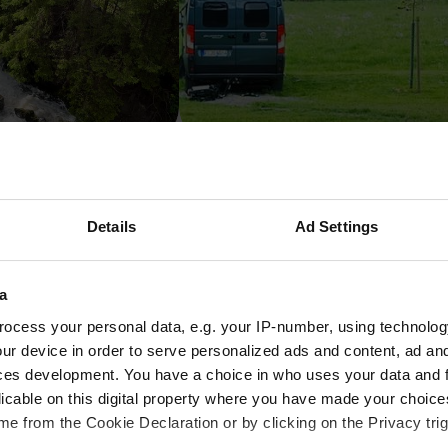
atz Polstertal
Zwei Lindenhof
 Deutschland
Immichenhain, Deutschland
ertungen
4.54
13 Bewertungen
Details
Ad Settings
15 - 25
zeit um Bad Steben mit dem W
a
ocess your personal data, e.g. your IP-number, using technolog
ur device in order to serve personalized ads and content, ad a
ces development. You have a choice in who uses your data and 
e Jahreszeit für eine Reise mit dem Wohnmobil nach Bad Steben
licable on this digital property where you have made your choic
en ab. Soll es eher frühlingshaft blühend oder golden herbstli
e from the Cookie Declaration or by clicking on the Privacy trig
nd herausragende Wohnmobilstellplätze. Bad Steben glänzt m