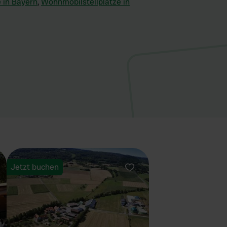
 in Bayern
,
Wohnmobilstellplätze in
Jetzt buchen
orit
Favorit