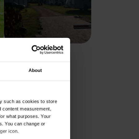
Camping Diemelaue
Helmarshausen, Deutschland
4.64
33 Bewertungen
About
15 - 25
ohnmobil zu
y such as cookies to store
nd content measurement,
for what purposes. Your
 ist, hängt stark von
es. You can change or
ch sein? Bad Steben bietet
ger icon.
it einer entspannenden