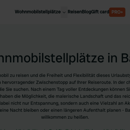
Wohnmobilstellplätze
Reisen
Blog
Gift card
PRO+
e Wohnmobilstellplätze
Belgien
chland
Luxemburg
rlande
Österreich
nmobilstellplätze in 
reich
Schweden
n
Schweiz
en
il zu reisen und die Freiheit und Flexibilität dieses Urlaubs
n hervorragender Zwischenstopp auf Ihrer Reiseroute. In der
die Sie suchen. Nach einem Tag voller Entdeckungen können Si
haben die Möglichkeit, die malerische Landschaft und das rei
abei nicht nur Entspannung, sondern auch eine Vielzahl an Akt
 eine Nacht bleiben oder einen längeren Aufenthalt planen - Ba
willkommen zu heißen.