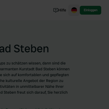
Hilfe
Einloggen
Norwegen
Portugal
Dänemark
Bad Steben
Slowenien
Alle ansehen...
typs zu schätzen wissen, dann sind die
 charmanten Kurstadt Bad Steben können
e sich auf komfortablen und gepflegten
che kulturelle Angebot der Region zu
ivitäten in unmittelbarer Nähe Ihrer
d Steben freut sich darauf, Sie herzlich