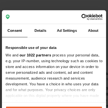
Wählen Sie Themen aus, um Rezensionen zu lesen:
Inhaber
(23)
Sanitäranlagen
(19)
Ruhig
(10)
Consent
Details
Ad Settings
About
Mehr anzeigen
Natur
(9)
Responsible use of your data
Upgrade auf PRO+
zur Verwendung von Filtern
für die Bewertungen
We and
our 1022 partners
process your personal data,
e.g. your IP-number, using technology such as cookies to
store and access information on your device in order to
serve personalized ads and content, ad and content
user722387102
Dinek
u
D
measurement, audience research and services
vor 3 Wochen
vor 4
development. You have a choice in who uses your data
Originelles Lokal, herzlicher Empfang
Schöner, ind
and for what purposes. Your privacy choices are only
und wunderschöne Umgebung! Wir
alles da, se
applicable on this digital property where you have made
waren nur auf der Durchreise, würden
Zahnbürste 
your choices. You can change or withdraw your consent
aber sehr gerne wiederkommen und
Freundlicher
any time from the Cookie Declaration or by clicking on