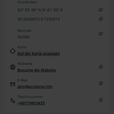
Koordinaten
50° 33' 39" N 9° 47' 36" E
Kopie
50.5608673 9.7932873
Kopie
Sitecode
161696
Kopie
Karte
Auf der Karte anzeigen
Webseite
Besuche die Website
Kopie
E-Mail
jahn@protemp.info
Kopie
Telefonnummer
+491719913433
Kopie