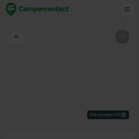
Zurück
Favorit
Alle anzeigen
(
18
)