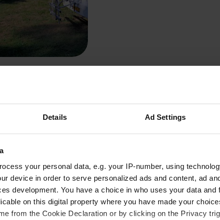
 Berner
tschland
ertungen
Details
Ad Settings
zeit um das Saarland mit dem 
a
ocess your personal data, e.g. your IP-number, using technolog
ur device in order to serve personalized ads and content, ad a
ces development. You have a choice in who uses your data and 
t für Wohnmobilfahrer sind die Wohnmobilstellplätze im Saar
licable on this digital property where you have made your choic
rfahrene Wohnmobilreisende schätzen die moderate Klimazone.
e from the Cookie Declaration or by clicking on the Privacy trig
hrend der warmen Sommermonate oder im satt bunten Herbst,