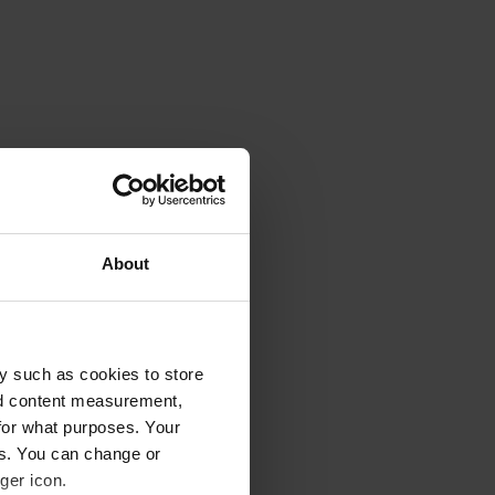
About
Wohnmobil zu
y such as cookies to store
nd content measurement,
for what purposes. Your
land während des gesamten
es. You can change or
 So ist, ob im
ger icon.
 eine Tour mit dem