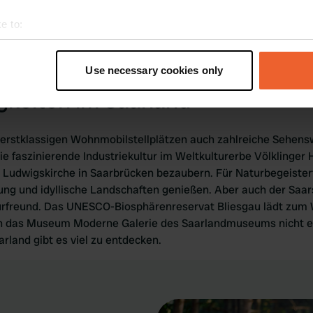
nenswert. Insbesondere der farbenprächtige Herbst zieht vie
e to:
l der saarländischen Landschaft zu erleben. Spaziergänge en
t your geographical location which can be accurate to within sev
essliche Momente. Machen Sie also eine unvergessliche Wohn
tively scanning it for specific characteristics (fingerprinting)
Use necessary cookies only
 personal data is processed and set your preferences in the
det
keiten im Saarland
e content and ads, to provide social media features and to analy
 our site with our social media, advertising and analytics partn
 erstklassigen Wohnmobilstellplätzen auch zahlreiche Sehens
 provided to them or that they’ve collected from your use of their
e faszinierende Industriekultur im Weltkulturerbe Völklinger H
udwigskirche in Saarbrücken bezaubern. Für Naturbegeisterte
ng und idyllische Landschaften genießen. Aber auch der Saars
turfreund. Das UNESCO-Biosphärenreservat Bliesgau lädt zum
ich das Museum Moderne Galerie des Saarlandmuseums nicht e
land gibt es viel zu entdecken.