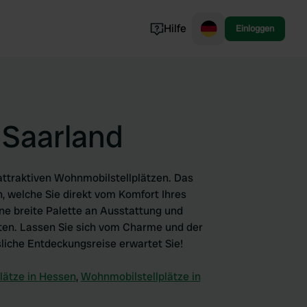
Hilfe
Einloggen
Norwegen
Portugal
Dänemark
 Saarland
Slowenien
Alle ansehen...
attraktiven Wohnmobilstellplätzen. Das
, welche Sie direkt vom Komfort Ihres
ne breite Palette an Ausstattung und
äten. Lassen Sie sich vom Charme und der
liche Entdeckungsreise erwartet Sie!
lätze in Hessen
,
Wohnmobilstellplätze in