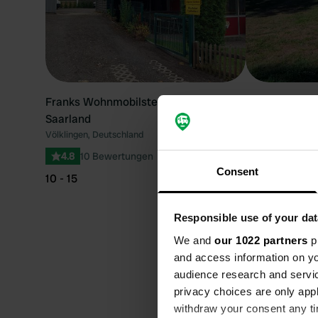
Franks Wohnmobilstellpatz Völklingen
Campingplatz
Saarland
Zweibrücken, Deu
Völklingen, Deutschland
4.53
19 Bew
4.8
10 Bewertungen
15 - 25
Consent
10 - 15
Beste Jahres
Responsible use of your dat
besuchen
We and
our 1022 partners
pr
and access information on yo
audience research and servi
In puncto ideale Reisezei
privacy choices are only app
Jahres empfehlenswert. E
withdraw your consent any tim
erblühenden Frühjahr, wä