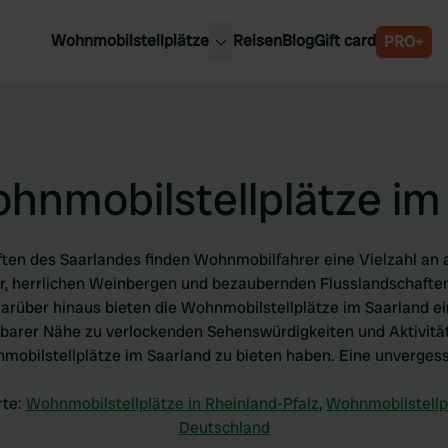
Wohnmobilstellplätze
Reisen
Blog
Gift card
PRO+
e Wohnmobilstellplätze
Belgien
chland
Luxemburg
rlande
Österreich
hnmobilstellplätze im
reich
Schweden
n
Schweiz
en
aften des Saarlandes finden Wohnmobilfahrer eine Vielzahl an 
tur, herrlichen Weinbergen und bezaubernden Flusslandschaften
über hinaus bieten die Wohnmobilstellplätze im Saarland ei
elbarer Nähe zu verlockenden Sehenswürdigkeiten und Aktivit
nmobilstellplätze im Saarland zu bieten haben. Eine unvergess
rte:
Wohnmobilstellplätze in Rheinland-Pfalz
,
Wohnmobilstellp
Deutschland