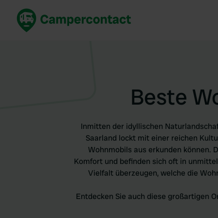
Jetzt buchen
Best
Deutschland
Deuts
Niederlande
Niede
Beste Wo
Frankreich
Frank
Italien
Italie
Sicher buchen
Spani
Inmitten der idyllischen Naturlandsch
Alle ansehen...
Saarland lockt mit einer reichen Kul
Wohnmobils aus erkunden können. Dar
Komfort und befinden sich oft in unmitt
Vielfalt überzeugen, welche die Woh
Entdecken Sie auch diese großartigen O