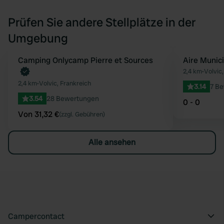
Prüfen Sie andere Stellplätze in der
Umgebung
Jetzt buchen
Camping Onlycamp Pierre et Sources
Aire Munic
Favorit
2,4 km
•
Volvic
2,4 km
•
Volvic, Frankreich
3.14
7 B
3.54
28 Bewertungen
0 - 0
Von 31,32 €
(zzgl. Gebühren)
Alle ansehen
Campercontact