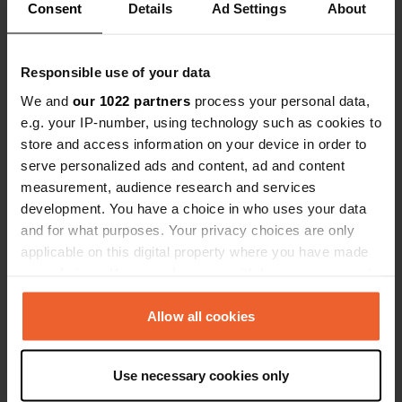
63530, Enval, Frankreich
Consent
Details
Ad Settings
About
Koordinaten
45° 53' 36" N 3° 3' 21" E
Responsible use of your data
Kopie
45.8933558 3.0557018
We and
our 1022 partners
process your personal data,
Kopie
e.g. your IP-number, using technology such as cookies to
Sitecode
store and access information on your device in order to
113082
serve personalized ads and content, ad and content
Kopie
measurement, audience research and services
PRO+
Upgrade auf
PRO+
development. You have a choice in who uses your data
für alle Kontaktdaten
and for what purposes. Your privacy choices are only
applicable on this digital property where you have made
Karte
your choices. You can change or withdraw your consent
Auf der Karte anzeigen
any time from the Cookie Declaration or by clicking on
the Privacy trigger icon.
Allow all cookies
E-Mail
Senden Sie eine E-Mail
Kopie
If you allow, we would also like to:
Use necessary cookies only
Telefonnummer
Collect information about your geographical location