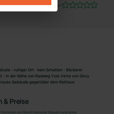
ails section
.
Waren Sie schon einmal hier?
se our traffic. We also share
ers who may combine it with
 services.
cale - ruhiger Ort - kein Schatten - Bäckerei
 - in der Nähe von Radweg Voie Verte von Givry
 graues Gebäude gegenüber dem Rathaus
 & Preise
 Personen pro Nacht inklusive Steuern und ohne