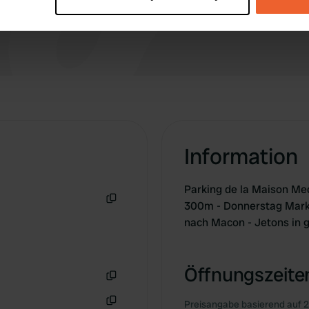
 personal data is processed and set your preferences in the
det
e content and ads, to provide social media features and to analy
 our site with our social media, advertising and analytics partn
 provided to them or that they’ve collected from your use of their
Information
Parking de la Maison Medi
300m - Donnerstag Markt
Kopie
nach Macon - Jetons in
Öffnungszeiten
Kopie
Preisangabe basierend auf 2