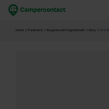
Jetzt buchen
Best
Deutschland
Deuts
Home
Frankreich
Burgund und Freigrafschaft
Givry
Aire M
Niederlande
Niede
Frankreich
Frank
Italien
Italie
Sicher buchen
Spani
Alle ansehen...