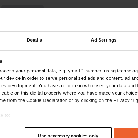
Mehr anzeigen
 für die Bewertungen
Details
Ad Settings
MoniqueS24
M
a
Mai 2026
ocess your personal data, e.g. your IP-number, using technolog
Ein nettes Städtchen, ein wunderschöner Ort.
ur device in order to serve personalized ads and content, ad a
Wie andere bereits erwähnt haben, ist es
ces development. You have a choice in who uses your data and 
schnell voll. Es gibt auch reguläre Parkplätze,
licable on this digital property where you have made your choic
die genutzt werden (auch von uns). Alles
e from the Cookie Declaration or by clicking on the Privacy trig
bestens machbar.
Übersetzt von Google
Original anzeigen
e to:
t your geographical location which can be accurate to within sev
tively scanning it for specific characteristics (fingerprinting)
Use necessary cookies only