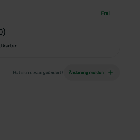
Frei
0)
ttkarten
Hat sich etwas geändert?
Änderung melden