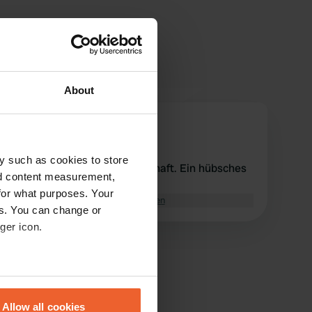
About
J&D Stempher
Mai 2026
y such as cookies to store
Was für ein schöner Ort! Lebhaft. Ein hübsches
nd content measurement,
Städtchen zum Bummeln.
for what purposes. Your
Übersetzt von Google
Original anzeigen
es. You can change or
ger icon.
eral meters
Allow all cookies