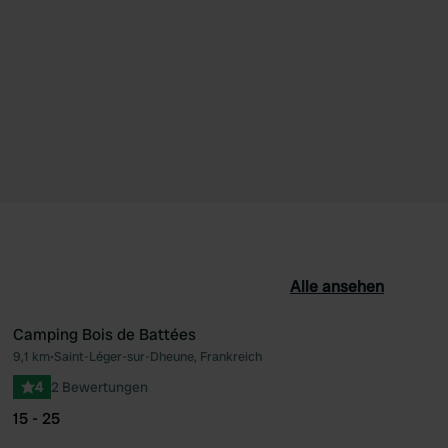
Alle ansehen
Camping Bois de Battées
9,1 km
•
Saint-Léger-sur-Dheune, Frankreich
orit
Favorit
4
2 Bewertungen
15 - 25