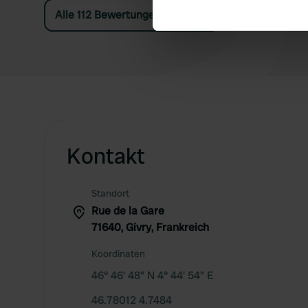
Find out more about how your
Alle 112 Bewertungen anzeigen
We use cookies to personalis
information about your use of
other information that you’ve
Kontakt
Standort
Rue de la Gare
71640, Givry, Frankreich
Koordinaten
46° 46' 48" N 4° 44' 54" E
46.78012 4.7484