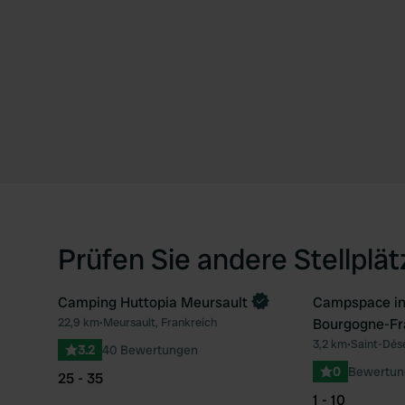
Prüfen Sie andere Stellplä
Camping Huttopia Meursault
Campspace in 
Jetzt buchen
Jetzt buche
22,9 km
•
Meursault, Frankreich
Bourgogne-F
Favorit
3,2 km
•
Saint-Dése
3.2
40 Bewertungen
0
Bewertun
25 - 35
1 - 10