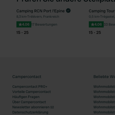
Camping RCN Port l'Epine
Camping Tour
8,3 km
•
Trélévern, Frankreich
0,5 km
•
Trégastel
Favorit
4.06
17 Bewertungen
4.06
33 Be
15 - 25
15 - 25
Campercontact
Beliebte W
Campercontact PRO+
Wohnmobilste
Vorteile Campercontact
Wohnmobilste
Häufigen Fragen
Wohnmobilste
Über Campercontact
Wohnmobilste
Newsletter abonnieren 📧
Wohnmobilstel
Datenschutzerklärung
Wohnmobilstel