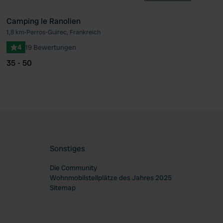
Camping le Ranolien
1,8 km
•
Perros-Guirec, Frankreich
orit
Favorit
4
19 Bewertungen
35 - 50
Sonstiges
Die Community
Wohnmobilstellplätze des Jahres 2025
Sitemap