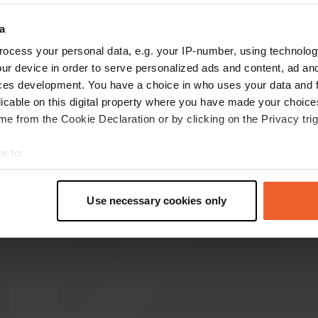
 für die Bewertungen
a
ocess your personal data, e.g. your IP-number, using technolog
ur device in order to serve personalized ads and content, ad a
Eugen56
ces development. You have a choice in who uses your data and 
E
Sept. 2025
licable on this digital property where you have made your choic
e from the Cookie Declaration or by clicking on the Privacy trig
Dieser Platz hat nichts, was es anderswo nicht
auch gratis gibt, außer die schöne Lage nahe
e to:
der Cote de Granit Rosé. Ansonsten ist er laut,
t your geographical location which can be accurate to within sev
eng, ohne Schatten, ohne Strom. Für eine Nacht
tively scanning it for specific characteristics (fingerprinting)
ist er ok, aber dann schnell weiter.
Use necessary cookies only
 personal data is processed and set your preferences in the
det
e content and ads, to provide social media features and to analy
 our site with our social media, advertising and analytics partn
 provided to them or that they’ve collected from your use of their