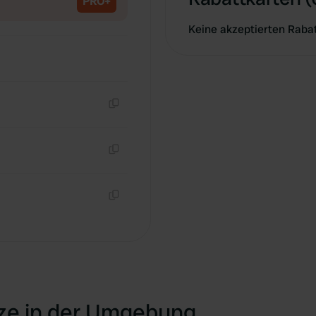
PRO+
Keine akzeptierten Raba
Kopie
Kopie
Kopie
tze in der Umgebung