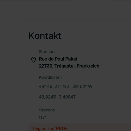
Kontakt
Standort
Rue de Poul Palud
22730, Trégastel, Frankreich
Koordinaten
48° 49' 27" N 3° 29' 54" W
48.8243 -3.49847
Sitecode
1171
PRO+
Upgrade auf