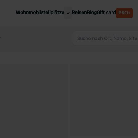
Wohnmobilstellplätze
Reisen
Blog
Gift card
PRO+
e Wohnmobilstellplätze
Belgien
chland
r
Luxemburg
rlande
Österreich
reich
Schweden
n
Schweiz
en