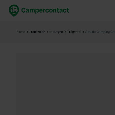
Jetzt buchen
Best
Deutschland
Deuts
Home
Frankreich
Bretagne
Trégastel
Aire de Camping Ca
Niederlande
Niede
Frankreich
Frank
Italien
Italie
Sicher buchen
Spani
Alle ansehen...