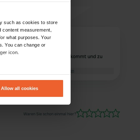
y such as cookies to store
nd content measurement,
foentje
for what purposes. Your
f
Aug. 2025
es. You can change or
ger icon.
Zu teuer für das, was man bekommt und zu
enge Sitze
Übersetzt von Google
Original anzeigen
eral meters
Allow all cookies
ails section
.
se our traffic. We also share
Waren Sie schon einmal hier?
ers who may combine it with
 services.