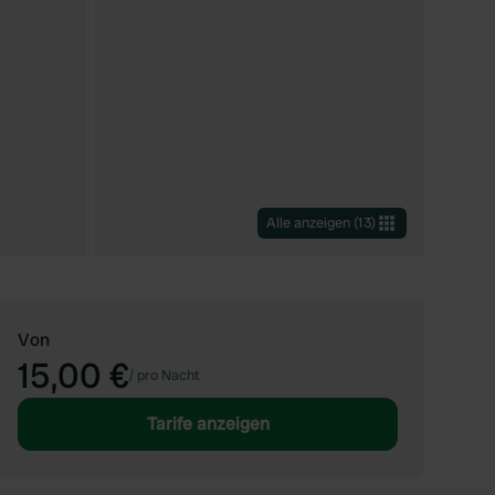
Alle anzeigen
(
13
)
Von
15,00 €
/
pro Nacht
Tarife anzeigen