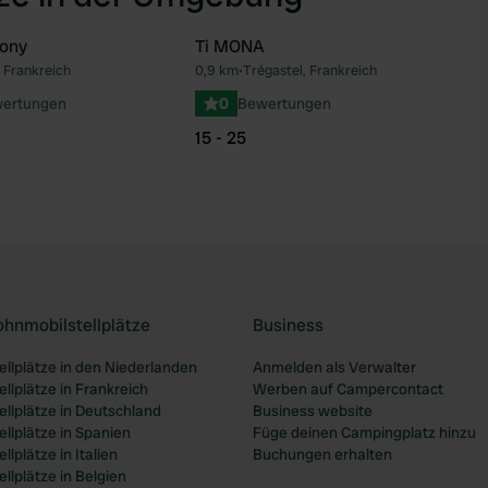
ony
Ti MONA
, Frankreich
0,9 km
•
Trégastel, Frankreich
Favorit
Fav
wertungen
0
Bewertungen
15 - 25
ohnmobilstellplätze
Business
llplätze in den Niederlanden
Anmelden als Verwalter
llplätze in Frankreich
Werben auf Campercontact
llplätze in Deutschland
Business website
llplätze in Spanien
Füge deinen Campingplatz hinzu
lplätze in Italien
Buchungen erhalten
lplätze in Belgien