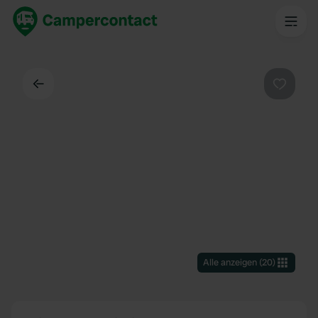
Zurück
Favorit
Alle anzeigen
(
20
)