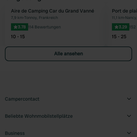
Aire de Camping Car du Grand Vanné
Port de pla
Favorit
7,9 km
•
Tonnoy, Frankreich
11,1 km
•
Nancy,
3.78
114 Bewertungen
3.29
152
10 - 15
15 - 25
Alle ansehen
Campercontact
Beliebte Wohnmobilstellplätze
Business