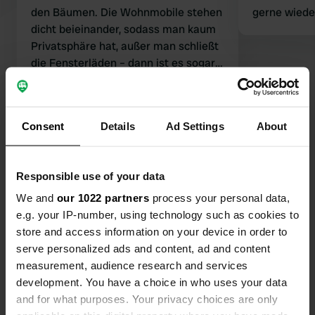
den Bäumen. Die Wohnmobile stehen
gerne wiede
dicht beieinander, sodass man kaum
Privatsphäre hat, außer man schließt
die Fensterläden – dann ist es sogar
noch dunkler. Außerdem geht die
Übersetzt von Google
Original anzeigen
Sonne hinter den hohen Bäumen auf.
Hinzu kommt, dass der Sanitärbereich
Consent
Details
Ad Settings
About
Alle 76 Bewertungen anzeigen
unhygienisch ist. Wäre es ein
kostenpflichtiger Campingplatz, hätte
ich nur einen Stern vergeben. Zum
Waren Sie schon einmal hier?
Responsible use of your data
Glück ist er dank der Gemeinde
kostenlos.
We and
our 1022 partners
process your personal data,
e.g. your IP-number, using technology such as cookies to
store and access information on your device in order to
serve personalized ads and content, ad and content
measurement, audience research and services
Kontakt
development. You have a choice in who uses your data
and for what purposes. Your privacy choices are only
Standort