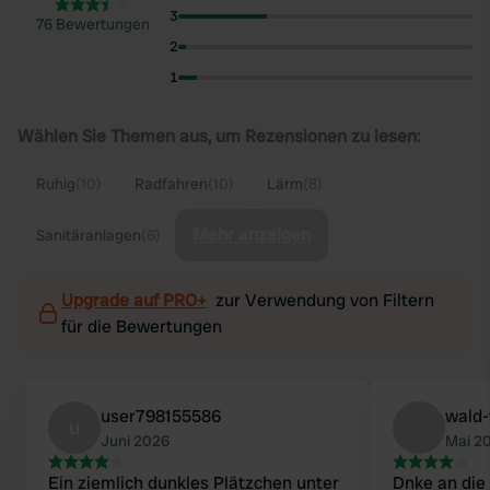
3
76 Bewertungen
2
1
Wählen Sie Themen aus, um Rezensionen zu lesen:
Ruhig
(10)
Radfahren
(10)
Lärm
(8)
Mehr anzeigen
Sanitäranlagen
(6)
Upgrade auf PRO+
zur Verwendung von Filtern
für die Bewertungen
user798155586
wald-w
u
Juni 2026
Mai 2
Ein ziemlich dunkles Plätzchen unter
Dnke an di