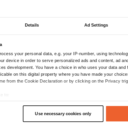
Mehr anzeigen
rm
(6)
Details
Ad Settings
 für die Bewertungen
a
Semper-Labora
ocess your personal data, e.g. your IP-number, using technolog
S
Okt. 2025
ur device in order to serve personalized ads and content, ad a
ces development. You have a choice in who uses your data and 
Der Parkplatz ist oft belebt, nachts aber ruhig.
licable on this digital property where you have made your choic
In der Nähe befindet sich eine charmante Stadt,
e from the Cookie Declaration or by clicking on the Privacy trig
die einen Besuch wert ist.
Übersetzt von Google
Original anzeigen
e to:
t your geographical location which can be accurate to within sev
tively scanning it for specific characteristics (fingerprinting)
Use necessary cookies only
 personal data is processed and set your preferences in the
det