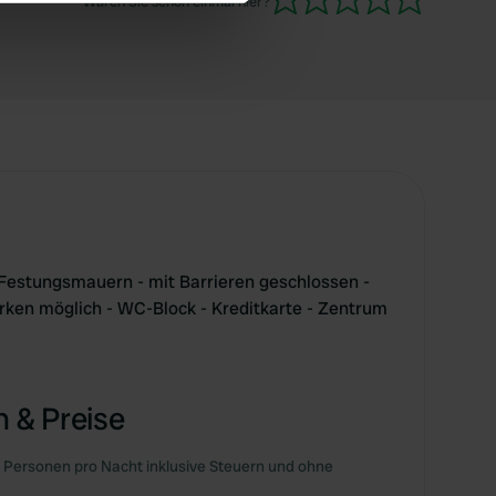
Waren Sie schon einmal hier?
se our traffic. We also share
ers who may combine it with
 services.
 Festungsmauern - mit Barrieren geschlossen -
arken möglich - WC-Block - Kreditkarte - Zentrum
 & Preise
 Personen pro Nacht inklusive Steuern und ohne