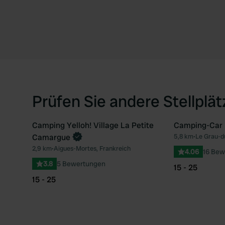
Prüfen Sie andere Stellplä
Camping Yelloh! Village La Petite
Camping-Car 
Camargue
5,8 km
•
Le Grau-d
Favorit
2,9 km
•
Aigues-Mortes, Frankreich
4.06
16 Bew
3.8
5 Bewertungen
15 - 25
15 - 25