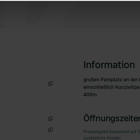
e content and ads, to provide social media features and to analy
 our site with our social media, advertising and analytics partn
 provided to them or that they’ve collected from your use of their
Information
großen Parkplatz an der
einschließlich Kurzzeitp
Kopie
400m
Öffnungszeiten
Kopie
Preisangabe basierend auf 2
Kopie
zusätzliche Kosten.