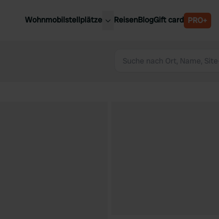
Wohnmobilstellplätze
Reisen
Blog
Gift card
PRO+
e Wohnmobilstellplätze
Belgien
chland
Luxemburg
rlande
Österreich
reich
Schweden
n
Schweiz
en