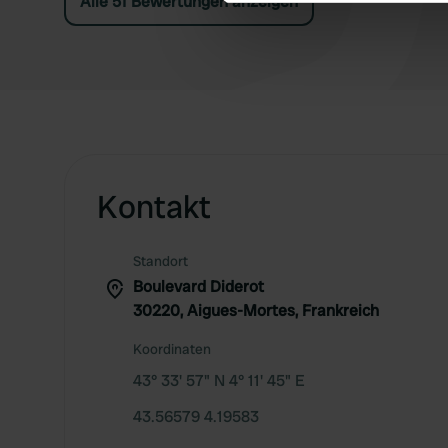
Alle 51 Bewertungen anzeigen
We use cookies to personalis
information about your use of
other information that you’ve
Kontakt
Standort
Boulevard Diderot
30220, Aigues-Mortes, Frankreich
Koordinaten
43° 33' 57" N 4° 11' 45" E
43.56579 4.19583