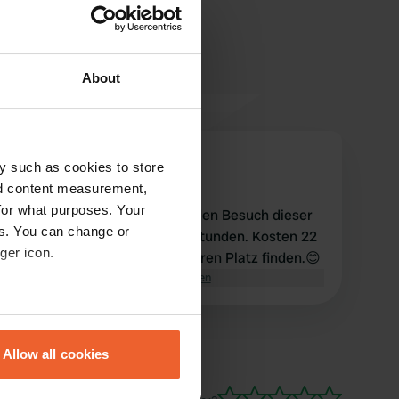
About
AdaAndré
y such as cookies to store
A
Okt. 2025
nd content measurement,
for what purposes. Your
Gemeinsamer Parkplatz für den Besuch dieser
es. You can change or
schönen Stadt. Maximal 24 Stunden. Kosten 22
ger icon.
€. Dann schnell einen schöneren Platz finden.😊
Übersetzt von Google
Original anzeigen
eral meters
Allow all cookies
ails section
.