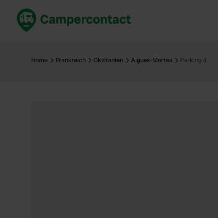
Jetzt buchen
Best
Deutschland
Deuts
Home
Frankreich
Okzitanien
Aigues-Mortes
Parking 4
Niederlande
Niede
Frankreich
Frank
Italien
Italie
Sicher buchen
Spani
Alle ansehen...