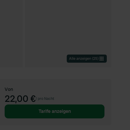
Alle anzeigen
(
25
)
Von
22,00 €
/
pro Nacht
Tarife anzeigen