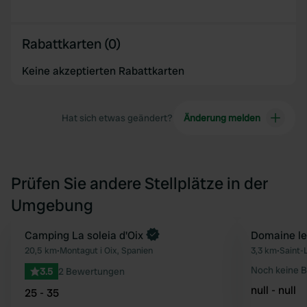
Rabattkarten (0)
Keine akzeptierten Rabattkarten
Hat sich etwas geändert?
Änderung melden
Prüfen Sie andere Stellplätze in der
Umgebung
Jetzt buchen
Camping La soleia d'Oix
Domaine le
Favorit
20,5 km
•
Montagut i Oix, Spanien
3,3 km
•
Saint-
Noch keine 
3.5
2 Bewertungen
null - null
25 - 35