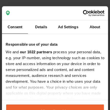
Kontakt
Consent
Details
Ad Settings
About
Standort
66150, Arles-sur-Tech, Frankreich
Kopie
Responsible use of your data
Koordinaten
We and
our 1022 partners
process your personal data,
42° 26' 25" N 2° 37' 24" E
e.g. your IP-number, using technology such as cookies to
Kopie
store and access information on your device in order to
42.440307 2.623243
serve personalized ads and content, ad and content
Kopie
measurement, audience research and services
Sitecode
development. You have a choice in who uses your data
113122
Kopie
and for what purposes. Your privacy choices are only
PRO+
Upgrade auf
applicable on this digital property where you have made
PRO+
für alle Kontaktdaten
your choices. You can change or withdraw your consent
any time from the Cookie Declaration or by clicking on