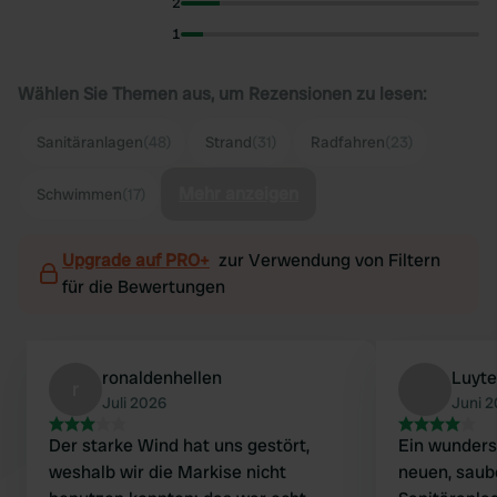
2
1
Wählen Sie Themen aus, um Rezensionen zu lesen:
Sanitäranlagen
(48)
Strand
(31)
Radfahren
(23)
Mehr anzeigen
Schwimmen
(17)
Upgrade auf PRO+
zur Verwendung von Filtern
für die Bewertungen
ronaldenhellen
Luyt
r
Juli 2026
Juni 
Der starke Wind hat uns gestört,
Ein wunders
weshalb wir die Markise nicht
neuen, saub