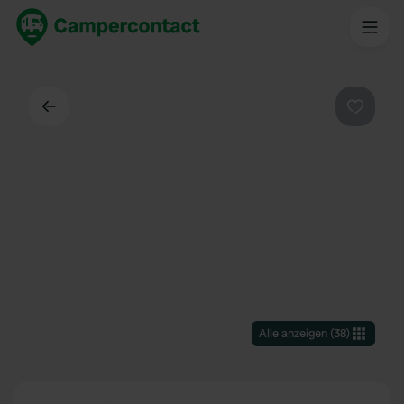
Zurück
Favorit
Alle anzeigen
(
38
)