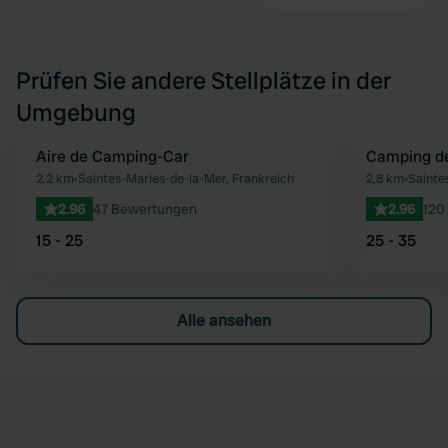
Prüfen Sie andere Stellplätze in der
Umgebung
Aire de Camping-Car
Camping de
Favorit
2,2 km
•
Saintes-Maries-de-la-Mer, Frankreich
2,8 km
•
Sainte
2.96
47 Bewertungen
2.96
120
15 - 25
25 - 35
Alle ansehen