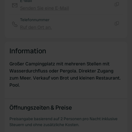
E-Mail
our social media, advertising and analytics partners who
Senden Sie eine E-Mail
Kopie
may combine it with other information that you’ve
provided to them or that they’ve collected from your use
Telefonnummer
of their services.
Ruf den Ort an.
Kopie
Information
Großer Campingplatz mit mehreren Stellen mit
Wasserdurchfluss oder Pergola. Direkter Zugang
zum Meer. Verkauf von Brot und kleinen Restaurant.
Pool.
Öffnungszeiten & Preise
Preisangabe basierend auf 2 Personen pro Nacht inklusive
Steuern und ohne zusätzliche Kosten.