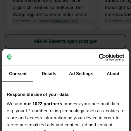
benutzen konnten; das war echt
Sanitäranla
ärgerlich, weil es so heiß war. Der
benötigt man
Campingplatz kann da leider nichts
eine Kautio
machen. Duschen und Pool waren
Übersetzt von Google
Original anzeigen
Diese habe i
Übersetzt von 
super. Ich würde euch aber raten, die
zurückerhal
Duschkarte bar zu bezahlen, dann
Alle 91 Bewertungen anzeigen
bekommt ihr sie auch bar zurück. Ich
habe mit Karte bezahlt und das Geld
noch nicht zurückbekommen; die
Waren Sie schon einmal hier?
Mitarbeiterin meinte, es läge an der
Bank und ich solle dort anrufen.
Consent
Details
Ad Settings
About
Deshalb gibt es von mir nur 3 Sterne.
Responsible use of your data
Kontakt
We and
our 1022 partners
process your personal data,
e.g. your IP-number, using technology such as cookies to
store and access information on your device in order to
Standort
serve personalized ads and content, ad and content
route d'aigues mortes
Kopie