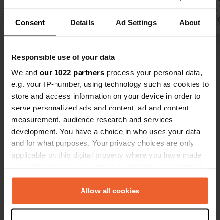
Übersetzt von Google
Original anzeigen
in Ordnung.
auf die Buch
Übersetzt von 
Consent
Details
Ad Settings
About
Privatstran
übernachten
Alle 13 Bewertungen anzeigen
Responsible use of your data
We and
our 1022 partners
process your personal data,
Waren Sie schon einmal hier?
e.g. your IP-number, using technology such as cookies to
store and access information on your device in order to
serve personalized ads and content, ad and content
measurement, audience research and services
development. You have a choice in who uses your data
and for what purposes. Your privacy choices are only
Kontakt
applicable on this digital property where you have made
your choices. You can change or withdraw your consent
any time from the Cookie Declaration or by clicking on
Standort
the Privacy trigger icon.
Allow all cookies
E65
Kopie
85338, Kostanjica, Montenegro
If you allow, we would also like to: