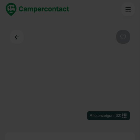
Zurück
Favorit
Alle anzeigen
(
32
)