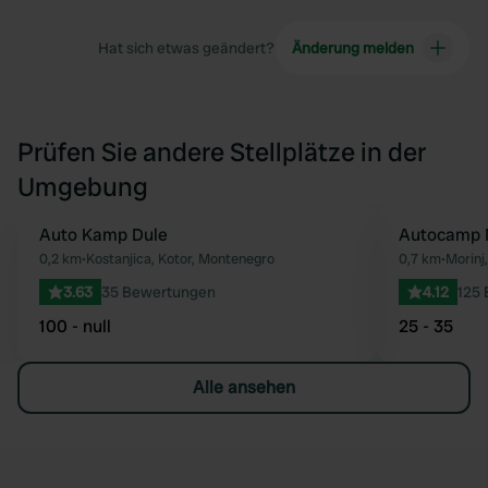
Hat sich etwas geändert?
Änderung melden
Prüfen Sie andere Stellplätze in der
Umgebung
Auto Kamp Dule
Autocamp 
Favorit
0,2 km
•
Kostanjica, Kotor, Montenegro
0,7 km
•
Morinj
3.63
35 Bewertungen
4.12
125
100 - null
25 - 35
Alle ansehen