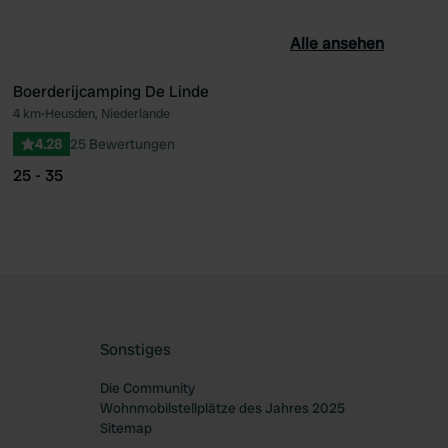
Alle ansehen
Boerderijcamping De Linde
4 km
•
Heusden, Niederlande
orit
Favorit
4.28
25 Bewertungen
25 - 35
Sonstiges
Die Community
Wohnmobilstellplätze des Jahres 2025
Sitemap