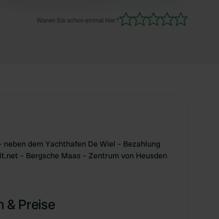
Sanitäranlagen sind sauber, aber zwei Toiletten,
zwei Duschen, zwei kleine Badezimmer und
Waren Sie schon einmal hier?
zwei Spülbereiche sind für 40 Stellplätze etwas
knapp bemessen.
– neben dem Yachthafen De Wiel – Bezahlung
it.net – Bergsche Maas – Zentrum von Heusden
 & Preise