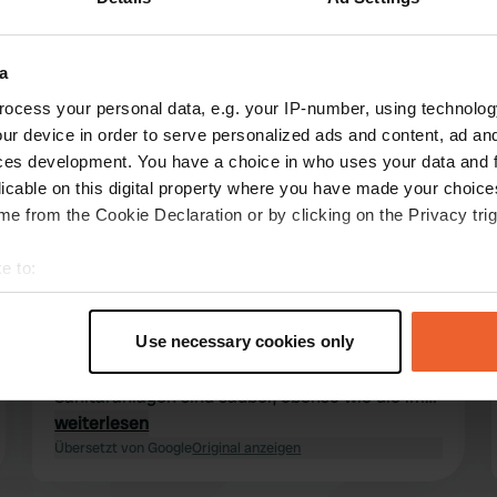
Mehr anzeigen
Am Fluss
(59)
a
ocess your personal data, e.g. your IP-number, using technolog
 für die Bewertungen
ur device in order to serve personalized ads and content, ad a
ces development. You have a choice in who uses your data and 
licable on this digital property where you have made your choic
e from the Cookie Declaration or by clicking on the Privacy trig
WillemdeHeer
W
vor 1 Woche
e to:
Ich habe dieses Jahr wieder einen längeren
t your geographical location which can be accurate to within sev
Aufenthalt hier verbracht, hatte eine
tively scanning it for specific characteristics (fingerprinting)
fantastische Aussicht und der Hafenmeister
Use necessary cookies only
 personal data is processed and set your preferences in the
det
und sein Assistent waren sehr hilfsbereit. Die
Sanitäranlagen sind sauber, ebenso wie die im
e content and ads, to provide social media features and to analy
Yachthafen, die man ebenfalls nutzen kann.
weiterlesen
 our site with our social media, advertising and analytics partn
Übersetzt von Google
Original anzeigen
 provided to them or that they’ve collected from your use of their