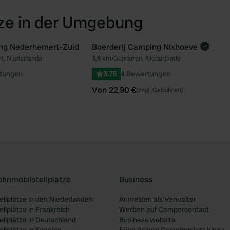
tze in der Umgebung
ng Nederhemert-Zuid
Boerderij Camping Nixhoeve
Jetzt buchen
, Niederlande
3,8 km
•
Genderen, Niederlande
Favorit
Fav
tungen
3.75
4 Bewertungen
Von 22,90 €
(zzgl. Gebühren)
ohnmobilstellplätze
Business
llplätze in den Niederlanden
Anmelden als Verwalter
llplätze in Frankreich
Werben auf Campercontact
llplätze in Deutschland
Business website