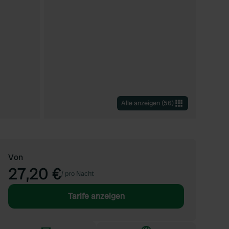
Alle anzeigen
(
56
)
Von
27,20 €
/
pro Nacht
Tarife anzeigen