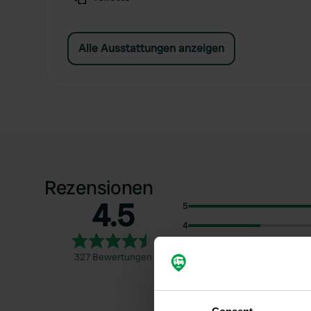
Alle Ausstattungen anzeigen
Rezensionen
4.5
5
4
3
327 Bewertungen
2
1