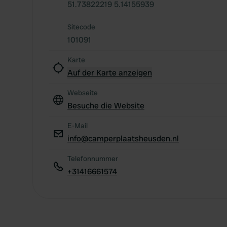
51.73822219 5.14155939
Sitecode
101091
Karte
Auf der Karte anzeigen
Webseite
Besuche die Website
E-Mail
info@camperplaatsheusden.nl
Telefonnummer
+31416661574