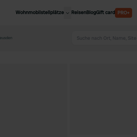
Wohnmobilstellplätze
Reisen
Blog
Gift card
PRO+
e Wohnmobilstellplätze
Belgien
chland
eusden
Luxemburg
rlande
Österreich
reich
Schweden
n
Schweiz
en