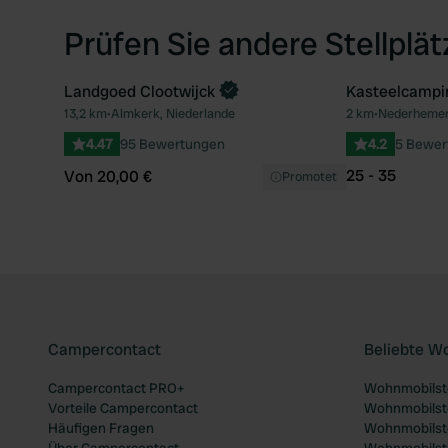
Prüfen Sie andere Stellplä
Landgoed Clootwijck
Kasteelcampi
Jetzt buchen
13,2 km
•
Almkerk, Niederlande
2 km
•
Nederhemert
Favorit
4.47
95 Bewertungen
4.2
5 Bewer
25 - 35
Von 20,00 €
Promotet
Campercontact
Beliebte W
Campercontact PRO+
Wohnmobilste
Vorteile Campercontact
Wohnmobilste
Häufigen Fragen
Wohnmobilste