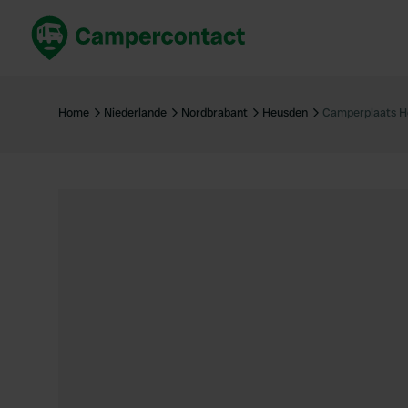
Jetzt buchen
Best
Deutschland
Deuts
Home
Niederlande
Nordbrabant
Heusden
Camperplaats H
Niederlande
Niede
Frankreich
Frank
Italien
Italie
Sicher buchen
Spani
Alle ansehen...