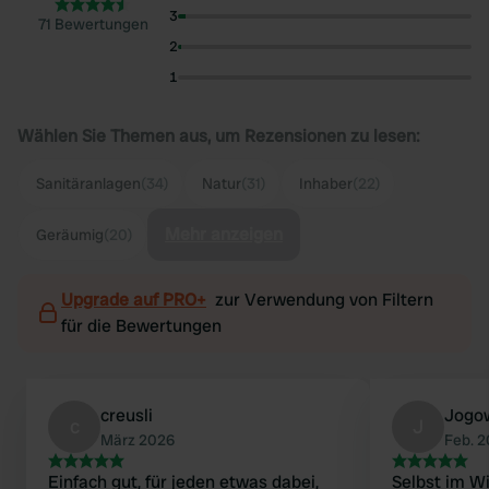
3
71 Bewertungen
2
1
Wählen Sie Themen aus, um Rezensionen zu lesen:
Sanitäranlagen
(34)
Natur
(31)
Inhaber
(22)
Mehr anzeigen
Geräumig
(20)
Upgrade auf PRO+
zur Verwendung von Filtern
für die Bewertungen
creusli
Jogow
c
J
März 2026
Feb. 
Einfach gut, für jeden etwas dabei,
Selbst im Wi