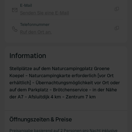
We also share information about your use of our site with
E-Mail
our social media, advertising and analytics partners who
Senden Sie eine E-Mail
may combine it with other information that you’ve
Kopie
provided to them or that they’ve collected from your use
Telefonnummer
of their services.
Ruf den Ort an.
Kopie
Information
Stellplätze auf dem Naturcampingplatz Groene
Koepel – Naturcampingkarte erforderlich [vor Ort
erhältlich] – Übernachtungsmöglichkeit vor Ort oder
auf dem Parkplatz – Brötchenservice – in der Nähe
der A7 – Afsluitdijk 4 km – Zentrum 7 km
Öffnungszeiten & Preise
Preisangabe basierend auf 2 Personen pro Nacht inklusive