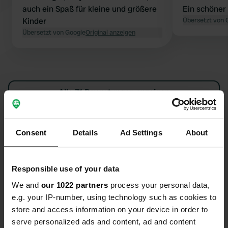
auch ein Spaß für kleine und größere
Ein schöner 
Kinder
Übersetzt von 
Übersetzt von Google
Original anzeigen
Alle 71 Bewertungen anzeigen
Waren Sie schon einmal hier?
Consent
Details
Ad Settings
About
Responsible use of your data
We and
our 1022 partners
process your personal data,
Kontakt
e.g. your IP-number, using technology such as cookies to
store and access information on your device in order to
serve personalized ads and content, ad and content
Standort