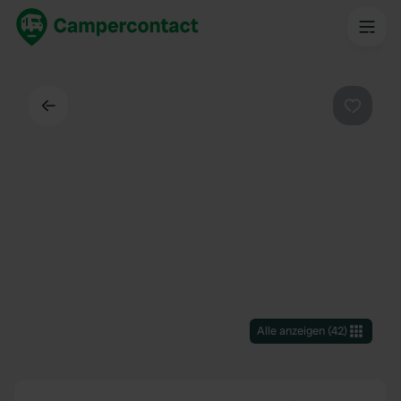
Zurück
Favorit
Alle anzeigen
(
42
)