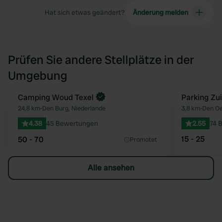
Hat sich etwas geändert?
Änderung melden
Prüfen Sie andere Stellplätze in der
Umgebung
Jetzt buchen
Camping Woud Texel
Parking Zu
Favorit
24,8 km
•
Den Burg, Niederlande
3,8 km
•
Den Oe
4.38
45 Bewertungen
2.55
74 
15 - 25
50 - 70
Promotet
Alle ansehen