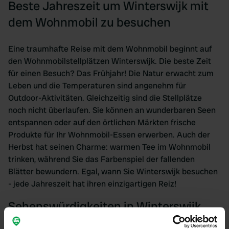
Beste Jahreszeit um Winterswijk mit
dem Wohnmobil zu besuchen
Eine traumhafte Reise mit dem Wohnmobil beginnt auf
den Wohnmobilstellplätzen Winterswijk. Die beste Zeit
für einen Besuch? Das Frühjahr! Die Natur erwacht zum
Leben und die Temperaturen sind angenehm für
Outdoor-Aktivitäten. Gleichzeitig sind die Stellplätze
noch nicht überlaufen. Sie können an wunderbaren Seen
entspannen oder auf den örtlichen Märkten frische
Produkte für Ihr Wohnmobil-Essen erwerben. Auch der
Herbst hat seinen Charme: warmen Tee im Wohnmobil
trinken, während Sie das Farbenspiel der fallenden
Blätter bewundern. Egal, wann Sie Winterswijk besuchen
- jede Jahreszeit hat ihren einzigartigen Reiz!
Sehenswürdigkeiten in Winterswijk