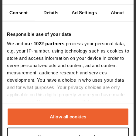
Vor der eindrucksvollen Kulisse von Winterswijk können
Sie eine Fülle von Sehenswürdigkeiten entdecken, die
Consent
Details
Ad Settings
About
perfekt auf Wohnmobilstellplätze Winterswijk
abgestimmt sind. Hier erwartet Sie das imposante 'Villa
Mondriaan', in dem Sie die frühen Werke des bekannten
Responsible use of your data
Künstlers Piet Mondriaan bestaunen können. Eine
We and
our 1022 partners
process your personal data,
weitere faszinierende Attraktion ist die historische
e.g. your IP-number, using technology such as cookies to
'Steengroeve', ein Steinbruch, der zur Kreidezeit
store and access information on your device in order to
entstanden ist und heute atemberaubende
serve personalized ads and content, ad and content
Naturphänomene und Fossilien ausstellt. Auch der
measurement, audience research and services
wunderschöne 'De Bekendelle' bietet sich für erholsame
development. You have a choice in who uses your data
Spaziergänge an, um die vielfältige Flora und Fauna der
and for what purposes. Your privacy choices are only
Region zu entdecken. Kulturbegeisterte sollten sich das
applicable on this digital property where you have made
'Museum Freriks' nicht entgehen lassen, in dem Sie mehr
your choices. You can change or withdraw your consent
über die Geschichte der Region erfahren können.
any time from the Cookie Declaration or by clicking on
Winterswijk bietet Ihnen eine unvergessliche
the Privacy trigger icon.
Allow all cookies
Reiseerfahrung!
Natur in Winterswijk
If you allow, we would also like to: