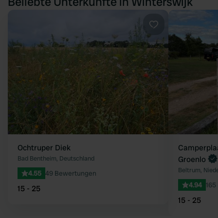
Beliebte Unterkünfte in Winterswijk
Favorit
Ochtruper Diek
Camperplaa
Bad Bentheim, Deutschland
Groenlo
Beltrum, Nied
4.55
49 Bewertungen
4.94
165
15 - 25
15 - 25