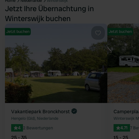
Home
Niederlande
Winterswijk
Jetzt Ihre Übernachtung in
Winterswijk buchen
Jetzt buchen
Jetzt buchen
Favorit
Vakantiepark Bronckhorst
Camperplaa
Hengelo (Gld), Niederlande
Winterswijk M
4
2 Bewertungen
4.71
7 B
25 - 35
15 - 25